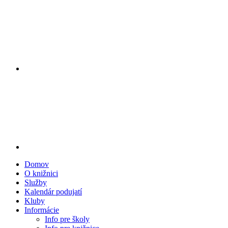
Domov
O knižnici
Služby
Kalendár podujatí
Kluby
Informácie
Info pre školy