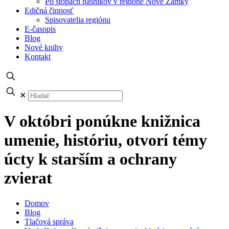
Po stopách básnikov v regióne Nové Zámky
Edičná činnosť
Spisovatelia regiónu
E-časopis
Blog
Nové knihy
Kontakt
✕
V októbri ponúkne knižnica
umenie, históriu, otvorí témy
úcty k starším a ochrany
zvierat
Domov
Blog
Tlačová správa