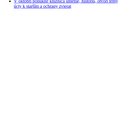
V októbri ponúkne knižnica umenie, históriu, otvorí témy
úcty k starším a ochrany zvierat