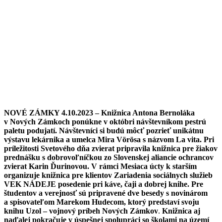
NOVÉ ZÁMKY 4.10.2023 – Knižnica Antona Bernoláka
v Nových Zámkoch ponúkne v októbri návštevníkom pestrú
paletu podujatí. Návštevníci si budú môcť pozrieť unikátnu
výstavu lekárnika a umelca Mira Vörösa s názvom La vita. Pri
príležitosti Svetového dňa zvierat pripravila knižnica pre žiakov
prednášku s dobrovoľníčkou zo Slovenskej aliancie ochrancov
zvierat Karin Ďurinovou. V rámci Mesiaca úcty k starším
organizuje knižnica pre klientov Zariadenia sociálnych služieb
VEK NÁDEJE posedenie pri káve, čaji a dobrej knihe. Pre
študentov a verejnosť sú pripravené dve besedy s novinárom
a spisovateľom Marekom Hudecom, ktorý predstaví svoju
knihu Uzol – vojnový príbeh Nových Zámkov
.
Knižnica aj
naďalej pokračuje v úspešnej spolupráci so školami na území