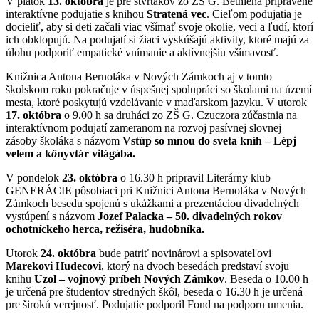
V piatok
13. októbra
je pre štvrtákov zo ZŠ G. Bethlena pripravené
interaktívne podujatie s knihou
Stratená vec
. Cieľom podujatia je
docieliť, aby si deti začali viac všímať svoje okolie, veci a ľudí, ktorí
ich obklopujú. Na podujatí si žiaci vyskúšajú aktivity, ktoré majú za
úlohu podporiť empatické vnímanie a aktívnejšiu všímavosť.
Knižnica Antona Bernoláka v Nových Zámkoch aj v tomto
školskom roku pokračuje v úspešnej spolupráci so školami na území
mesta, ktoré poskytujú vzdelávanie v maďarskom jazyku. V utorok
17. októbra
o 9.00 h sa druháci zo ZŠ G. Czuczora zúčastnia na
interaktívnom podujatí zameranom na rozvoj pasívnej slovnej
zásoby školáka s názvom
Vstúp so mnou do sveta kníh
– Lépj
velem a k
ö
nyvtár világába.
V pondelok
23. októbra
o 16.30 h pripravil Literárny klub
GENERÁCIE pôsobiaci pri Knižnici Antona Bernoláka v Nových
Zámkoch besedu spojenú s ukážkami a prezentáciou divadelných
vystúpení s názvom
Jozef Palacka – 50. divadelných rokov
ochotníckeho herca, režiséra, hudobníka.
Utorok
24. októbra
bude patriť novinárovi a spisovateľovi
Marekovi Hudecovi
, ktorý na dvoch besedách predstaví svoju
knihu
Uzol – vojnový príbeh Nových Zámkov
. Beseda o 10.00 h
je určená pre študentov stredných škôl, beseda o 16.30 h je určená
pre širokú verejnosť. Podujatie podporil Fond na podporu umenia.