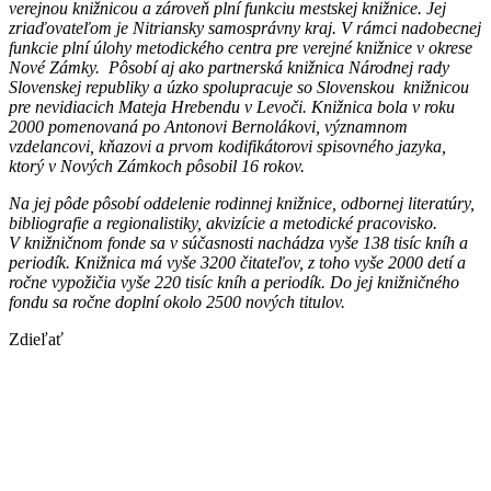
verejnou knižnicou a zároveň plní funkciu mestskej knižnice. Jej
zriaďovateľom je Nitriansky samosprávny kraj. V rámci nadobecnej
funkcie plní úlohy metodického centra pre verejné knižnice v okrese
Nové Zámky. Pôsobí aj ako partnerská knižnica Národnej rady
Slovenskej republiky a úzko spolupracuje so Slovenskou knižnicou
pre nevidiacich Mateja Hrebendu v Levoči. Knižnica bola v roku
2000 pomenovaná po Antonovi Bernolákovi, významnom
vzdelancovi, kňazovi a prvom kodifikátorovi spisovného jazyka,
ktorý v Nových Zámkoch pôsobil 16 rokov.
Na jej pôde pôsobí oddelenie rodinnej knižnice, odbornej literatúry,
bibliografie a regionalistiky, akvizície a metodické pracovisko.
V knižničnom fonde sa v súčasnosti nachádza vyše 138 tisíc kníh a
periodík. Knižnica má vyše 3200 čitateľov, z toho vyše 2000 detí a
ročne vypožičia vyše 220 tisíc kníh a periodík. Do jej knižničného
fondu sa ročne doplní okolo 2500 nových titulov.
Zdieľať