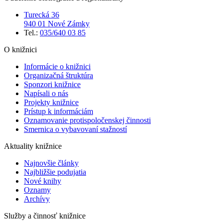
Turecká 36
940 01 Nové Zámky
Tel.:
035/640 03 85
O knižnici
Informácie o knižnici
Organizačná štruktúra
Sponzori knižnice
Napísali o nás
Projekty knižnice
Prístup k informáciám
Oznamovanie protispoločenskej činnosti
Smernica o vybavovaní stažností
Aktuality knižnice
Najnovšie články
Najbližšie podujatia
Nové knihy
Oznamy
Archívy
Služby a činnosť knižnice