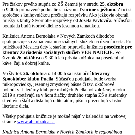
Pre žiakov prvého stupňa zo ZŠ Zemné je v stredu
25. októbra
o 9.00 h pripravené podujatie s názvom
Tvoríme s ježkom
. Žiaci si
spoločne s knihovníčkou prečítajú rozprávku Ako ježkovia oberali
hrušky z knihy Štvornohé rozprávky od Jozefa Pavloviča. Súčasťou
podujatia budú tvorivé dielne s jesennou tematikou.
Knižnica Antona Bernoláka v Nových Zámkoch dlhodobo
spolupracuje so zariadeniami sociálnych služieb na území mesta. Pri
príležitosti Mesiaca úcty k starším pripravila knižnica
posedenie pre
klientov Zariadenia sociálnych služieb VEK NÁDEJE
. Vo
štvrtok
26. októbra
o 9.30 h ich privíta knižnica na posedení pri
káve, čaji a dobrej knihe.
Vo štvrtok
26. októbra
o 14.00 h sa uskutoční
literárny
Spooktober klubu Puella
. Súčasťou podujatia bude tvorba
mikropoviedky, jesennej zmyslovej básne či tzv. októbrové
pohodky. Literárny klub pre mladých Puella bol založený v roku
2019 a stretávajú sa v ňom žiačky druhého stupňa ZŠ a študentky
stredných škôl a diskutujú o literatúre, píšu a prezentujú vlastné
literárne diela.
Všetky podujatia knižnice je možné nájsť v kalendári na webovej
stránke
www.abkniznica.sk
.
Knižnica Antona Bernoláka v Nových Zámkoch je regionálnou