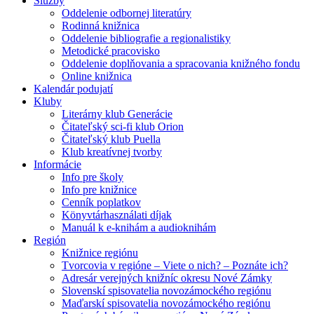
Služby
Oddelenie odbornej literatúry
Rodinná knižnica
Oddelenie bibliografie a regionalistiky
Metodické pracovisko
Oddelenie doplňovania a spracovania knižného fondu
Online knižnica
Kalendár podujatí
Kluby
Literárny klub Generácie
Čitateľský sci-fi klub Orion
Čitateľský klub Puella
Klub kreatívnej tvorby
Informácie
Info pre školy
Info pre knižnice
Cenník poplatkov
Könyvtárhasználati díjak
Manuál k e-knihám a audioknihám
Región
Knižnice regiónu
Tvorcovia v regióne – Viete o nich? – Poznáte ich?
Adresár verejných knižníc okresu Nové Zámky
Slovenskí spisovatelia novozámockého regiónu
Maďarskí spisovatelia novozámockého regiónu