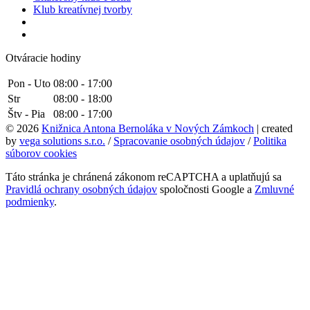
Klub kreatívnej tvorby
Otváracie hodiny
Pon - Uto
08:00 - 17:00
Str
08:00 - 18:00
Štv - Pia
08:00 - 17:00
© 2026
Knižnica Antona Bernoláka v Nových Zámkoch
| created
by
vega solutions s.r.o.
/
Spracovanie osobných údajov
/
Politika
súborov cookies
Táto stránka je chránená zákonom reCAPTCHA a uplatňujú sa
Pravidlá ochrany osobných údajov
spoločnosti Google a
Zmluvné
podmienky
.