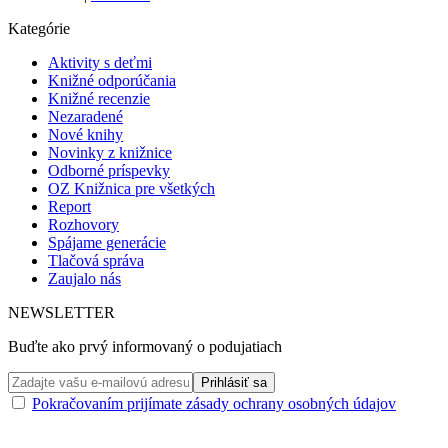
Kategórie
Aktivity s deťmi
Knižné odporúčania
Knižné recenzie
Nezaradené
Nové knihy
Novinky z knižnice
Odborné príspevky
OZ Knižnica pre všetkých
Report
Rozhovory
Spájame generácie
Tlačová správa
Zaujalo nás
NEWSLETTER
Buďte ako prvý informovaný o podujatiach
Pokračovaním prijímate zásady ochrany osobných údajov