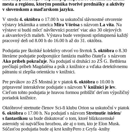
mesta a regiónu, ktorým ponúka tvorivé prednášky a aktivity
v slovenskom a maďarskom jazyku.
V stredu
4. októbra
o 17.00 h sa uskutoční slávnostné otvorenie
výstavy lekárnika a umelca
Mira Vörösa
s názvom
La vita
. Na
výstave si budú môcť návštevníci pozrieť viac ako 30 olejových
a akvarelových malieb. Výstava bude verejnosti sprístupnená každý
pracovný deň od 8.00 h do 16.00 h až do 31. októbra.
Podujatia pre školské kolektívy otvorí vo štvrtok
5. októbra
o 8.30
literárne podujatie podporujúce fantáziu malého čitateľa s názvom
Ako príbeh pokračuje
. Na podujatí si druháci zo ZŠ G. Bethlena
prečítajú príbeh Magdaléna a psík z knižnice a vďaka detektívnemu
pátraniu si zlepšia orientáciu v knižnici.
Pre prvákov zo ZŠ Mostná je v piatok
6. októbra
o 10.00 h
pripravené interaktívne podujatie s názvom
V knižnici je lev
.
Cieľom tohto podujatia je hravou formou priblížiť deťom výpožičný
poriadok knižnice.
Októbrové stretnutie členov Sci-fi klubu Orion sa uskutoční v piatok
6. októbra
o 17.00 h. Na podujatí s názvom
Stretnutie /nielen/
s fantastikou
sa bude diskutovať o tom, ktoré blízkozemské
asteroidy sú najväčšou hrozbou, ale aj o tom, kto je Elon Musk.
Súčasťou podujatia bude aj krst knihyPero z Gryfa -knihy