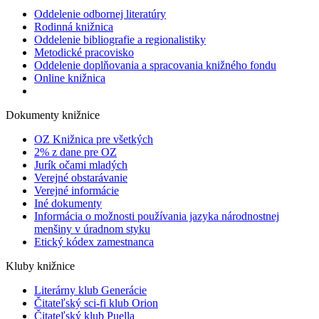
Oddelenie odbornej literatúry
Rodinná knižnica
Oddelenie bibliografie a regionalistiky
Metodické pracovisko
Oddelenie doplňovania a spracovania knižného fondu
Online knižnica
Dokumenty knižnice
OZ Knižnica pre všetkých
2% z dane pre OZ
Jurík očami mladých
Verejné obstarávanie
Verejné informácie
Iné dokumenty
Informácia o možnosti používania jazyka národnostnej
menšiny v úradnom styku
Etický kódex zamestnanca
Kluby knižnice
Literárny klub Generácie
Čitateľský sci-fi klub Orion
Čitateľský klub Puella