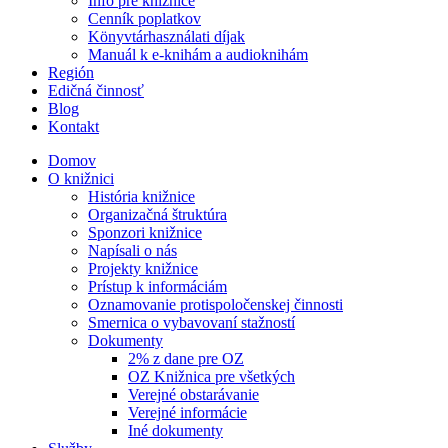
Info pre knižnice
Cenník poplatkov
Könyvtárhasználati díjak
Manuál k e-knihám a audioknihám
Región
Edičná činnosť
Blog
Kontakt
Domov
O knižnici
História knižnice
Organizačná štruktúra
Sponzori knižnice
Napísali o nás
Projekty knižnice
Prístup k informáciám
Oznamovanie protispoločenskej činnosti
Smernica o vybavovaní stažností
Dokumenty
2% z dane pre OZ
OZ Knižnica pre všetkých
Verejné obstarávanie
Verejné informácie
Iné dokumenty