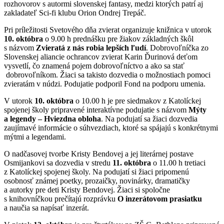
rozhovorov s autormi slovenskej fantasy, medzi ktorých patrí aj
zakladateľ Sci-fi klubu Orion Ondrej Trepáč.
Pri príležitosti Svetového dňa zvierat organizuje knižnica v utorok
10. októbra
o 9.00 h prednášku pre žiakov základných škôl
s názvom
Zvieratá z nás robia lepších ľudí
. Dobrovoľníčka zo
Slovenskej aliancie ochrancov zvierat Karin Ďurinová deťom
vysvetlí, čo znamená pojem dobrovoľníctvo a ako sa stať
dobrovoľníkom. Žiaci sa takisto dozvedia o možnostiach pomoci
zvieratám v núdzi. Podujatie podporil Fond na podporu umenia.
V utorok
10. októbra
o 10.00 h je pre siedmakov z Katolíckej
spojenej školy pripravené interaktívne podujatie s názvom
Mýty
a legendy – Hviezdna obloha
. Na podujatí sa žiaci dozvedia
zaujímavé informácie o súhvezdiach, ktoré sa spájajú s konkrétnymi
mýtmi a legendami.
O nadčasovej tvorbe Kristy Bendovej a jej literárnej postave
Osmijankovi sa dozvedia v stredu
11. októbra
o 11.00 h tretiaci
z Katolíckej spojenej školy. Na podujatí si žiaci pripomenú
osobnosť známej poetky, prozaičky, novinárky, dramatičky
a autorky pre deti Kristy Bendovej. Žiaci si spoločne
s knihovníčkou prečítajú rozprávku
O inzerátovom prasiatku
a naučia sa napísať inzerát.