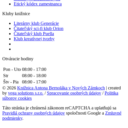
Etický kódex zamestnanca
Kluby knižnice
Literárny klub Generácie
Čitateľský sci-fi klub Orion
Čitateľský klub Puella
Klub kreatívnej tvorby
Otváracie hodiny
Pon - Uto
08:00 - 17:00
Str
08:00 - 18:00
Štv - Pia
08:00 - 17:00
© 2026
Knižnica Antona Bernoláka v Nových Zámkoch
| created
by
vega solutions s.r.o.
/
Spracovanie osobných údajov
/
Politika
súborov cookies
Táto stránka je chránená zákonom reCAPTCHA a uplatňujú sa
Pravidlá ochrany osobných údajov
spoločnosti Google a
Zmluvné
podmienky
.