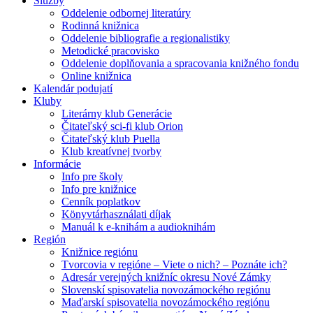
Služby
Oddelenie odbornej literatúry
Rodinná knižnica
Oddelenie bibliografie a regionalistiky
Metodické pracovisko
Oddelenie doplňovania a spracovania knižného fondu
Online knižnica
Kalendár podujatí
Kluby
Literárny klub Generácie
Čitateľský sci-fi klub Orion
Čitateľský klub Puella
Klub kreatívnej tvorby
Informácie
Info pre školy
Info pre knižnice
Cenník poplatkov
Könyvtárhasználati díjak
Manuál k e-knihám a audioknihám
Región
Knižnice regiónu
Tvorcovia v regióne – Viete o nich? – Poznáte ich?
Adresár verejných knižníc okresu Nové Zámky
Slovenskí spisovatelia novozámockého regiónu
Maďarskí spisovatelia novozámockého regiónu