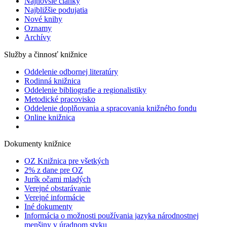
Najnovšie články
Najbližšie podujatia
Nové knihy
Oznamy
Archívy
Služby a činnosť knižnice
Oddelenie odbornej literatúry
Rodinná knižnica
Oddelenie bibliografie a regionalistiky
Metodické pracovisko
Oddelenie doplňovania a spracovania knižného fondu
Online knižnica
Dokumenty knižnice
OZ Knižnica pre všetkých
2% z dane pre OZ
Jurík očami mladých
Verejné obstarávanie
Verejné informácie
Iné dokumenty
Informácia o možnosti používania jazyka národnostnej
menšiny v úradnom styku