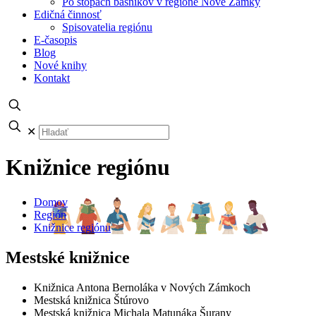
Po stopách básnikov v regióne Nové Zámky
Edičná činnosť
Spisovatelia regiónu
E-časopis
Blog
Nové knihy
Kontakt
✕
Knižnice regiónu
Domov
Región
Knižnice regiónu
Mestské knižnice
Knižnica Antona Bernoláka v Nových Zámkoch
Mestská knižnica Štúrovo
Mestská knižnica Michala Matunáka Šurany