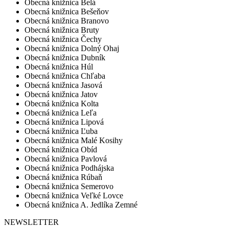
Obecná knižnica Belá
Obecná knižnica Bešeňov
Obecná knižnica Branovo
Obecná knižnica Bruty
Obecná knižnica Čechy
Obecná knižnica Dolný Ohaj
Obecná knižnica Dubník
Obecná knižnica Húl
Obecná knižnica Chľaba
Obecná knižnica Jasová
Obecná knižnica Jatov
Obecná knižnica Kolta
Obecná knižnica Leľa
Obecná knižnica Lipová
Obecná knižnica Ľuba
Obecná knižnica Malé Kosihy
Obecná knižnica Obíd
Obecná knižnica Pavlová
Obecná knižnica Podhájska
Obecná knižnica Rúbaň
Obecná knižnica Semerovo
Obecná knižnica Veľké Lovce
Obecná knižnica A. Jedlíka Zemné
NEWSLETTER