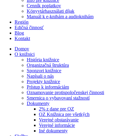
Info pre knižnice
Cenník poplatkov
Könyvtárhasználati díjak
Manuál k e-knihám a audioknihám
Región
Edičná činnosť
Blog
Kontakt
Domov
O knižnici
História knižnice
Organizačná štruktúra
Sponzori knižnice
Napísali o nás
Projekty knižnice
Prístup k informáciám
Oznamovanie protispoločenskej činnosti
Smernica o vybavovaní stažností
Dokumenty
2% z dane pre OZ
OZ Knižnica pre všetkých
Verejné obstarávanie
Verejné informácie
Iné dokumenty