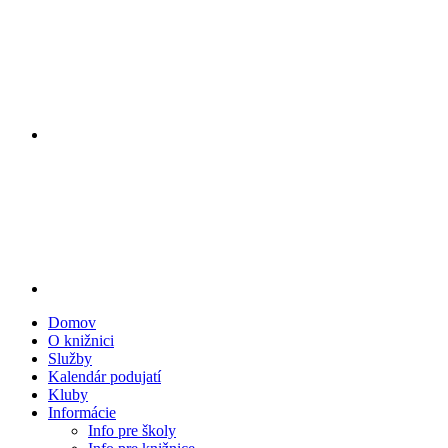
Domov
O knižnici
Služby
Kalendár podujatí
Kluby
Informácie
Info pre školy