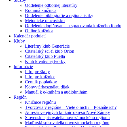
Služby
Oddelenie odbornej literatúry
Rodinná knižnica
Oddelenie bibliografie a regionalistiky
Metodické pracovisko
Oddelenie doplňovania a spracovania knižného fondu
Online knižnica
Kalendár podujatí
Kluby
Literárny klub Generácie
Čitateľský sci-fi klub Orion
Čitateľský klub Puella
Klub kreatívnej tvorby
Informácie
Info pre školy
Info pre knižnice
Cenník poplatkov
Könyvtárhasználati díjak
Manuál k e-knihám a audioknihám
Región
Knižnice regiónu
Tvorcovia v regióne – Viete o nich? – Poznáte ich?
Adresár verejných knižníc okresu Nové Zámky
Slovenskí spisovatelia novozámockého regiónu
Maďarskí spisovatelia novozámockého regiónu