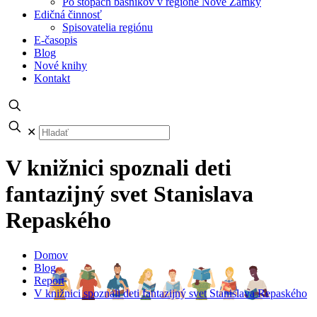
Po stopách básnikov v regióne Nové Zámky
Edičná činnosť
Spisovatelia regiónu
E-časopis
Blog
Nové knihy
Kontakt
✕
V knižnici spoznali deti
fantazijný svet Stanislava
Repaského
Domov
Blog
Report
V knižnici spoznali deti fantazijný svet Stanislava Repaského