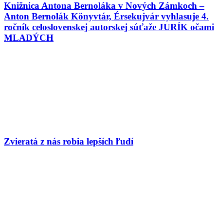
Knižnica Antona Bernoláka v Nových Zámkoch –
Anton Bernolák Könyvtár, Érsekujvár vyhlasuje 4.
ročník celoslovenskej autorskej súťaže JURÍK očami
MLADÝCH
Zvieratá z nás robia lepších ľudí