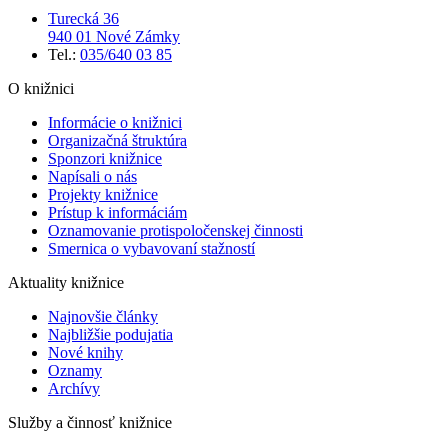
Turecká 36
940 01 Nové Zámky
Tel.:
035/640 03 85
O knižnici
Informácie o knižnici
Organizačná štruktúra
Sponzori knižnice
Napísali o nás
Projekty knižnice
Prístup k informáciám
Oznamovanie protispoločenskej činnosti
Smernica o vybavovaní stažností
Aktuality knižnice
Najnovšie články
Najbližšie podujatia
Nové knihy
Oznamy
Archívy
Služby a činnosť knižnice