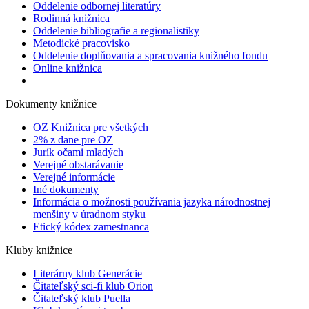
Oddelenie odbornej literatúry
Rodinná knižnica
Oddelenie bibliografie a regionalistiky
Metodické pracovisko
Oddelenie doplňovania a spracovania knižného fondu
Online knižnica
Dokumenty knižnice
OZ Knižnica pre všetkých
2% z dane pre OZ
Jurík očami mladých
Verejné obstarávanie
Verejné informácie
Iné dokumenty
Informácia o možnosti používania jazyka národnostnej
menšiny v úradnom styku
Etický kódex zamestnanca
Kluby knižnice
Literárny klub Generácie
Čitateľský sci-fi klub Orion
Čitateľský klub Puella