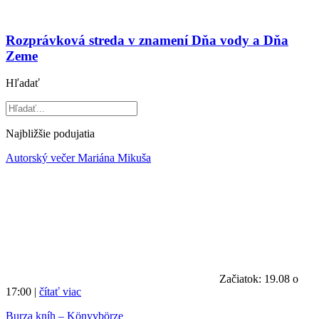
Rozprávková streda v znamení Dňa vody a Dňa
Zeme
Hľadať
Najbližšie podujatia
Autorský večer Mariána Mikuša
Začiatok: 19.08 o
17:00 |
čítať viac
Burza kníh – Könyvbörze