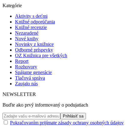
Kategórie
Aktivity s deťmi
Knižné odporúčania
Knižné recenzie
Nezaradené
Nové knihy
Novinky z knižnice
Odborné príspevky
OZ Knižnica pre všetkých
Report
Rozhovory
Spájame generácie
Tlačová správa
Zaujalo nás
NEWSLETTER
Buďte ako prvý informovaný o podujatiach
Pokračovaním prijímate zásady ochrany osobných údajov