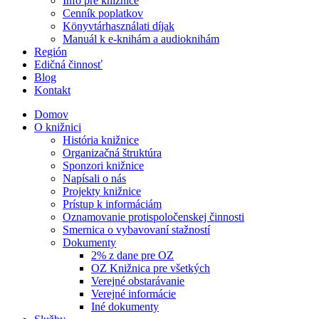
Info pre knižnice
Cenník poplatkov
Könyvtárhasználati díjak
Manuál k e-knihám a audioknihám
Región
Edičná činnosť
Blog
Kontakt
Domov
O knižnici
História knižnice
Organizačná štruktúra
Sponzori knižnice
Napísali o nás
Projekty knižnice
Prístup k informáciám
Oznamovanie protispoločenskej činnosti
Smernica o vybavovaní stažností
Dokumenty
2% z dane pre OZ
OZ Knižnica pre všetkých
Verejné obstarávanie
Verejné informácie
Iné dokumenty