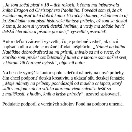
„Ja som začal písať v 18 – tich rokoch, k čomu ma inšpirovala
kniha Eragon od Christophera Paoliniho. Povedal som si, že ak
zvládne napísať takú dobrú knihu 16-ročný chlapec, zvládnem to aj
ja. Spočiatku som písal historické fantasy príbehy, až som sa dostal
k tomu, že som si vytvoril detskú hrdinku, a vtedy ma začala baviť
detská literatúra a písanie pre deti,“ vysvetlil spisovateľ.
Autor deťom zároveň vysvetlil, čo je potrebné vedieť, ak chcú
napísať knihu a kde je možné hľadať inšpiráciu.
„Námet na knihu
Natálkine dobrodružstvá sa mi prisnil, snívalo sa mi o svete, do
ktorého som prešiel cez železničný tunel a v ktorom som našiel svet,
v ktorom žili čarovné bytosti“, objasnil autor.
Na besede vymýšľal autor spolu s deťmi námety na nové príbehy,
čím chcel podporiť detskú kreativitu a ukázať silu detskej fantázie.
„Moje námety na príbehy pochádzajú od malého chlapca, ktorý
sídli v mojom srdci a vďaka ktorému viem snívať a tešiť sa
z maličkostí: z hudby, kníh a krásy prírody“,
uzavrel spisovateľ.
Podujatie podporil z verejných zdrojov Fond na podporu umenia.