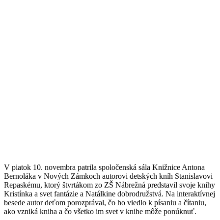
V piatok 10. novembra patrila spoločenská sála Knižnice Antona
Bernoláka v Nových Zámkoch autorovi detských kníh Stanislavovi
Repaskému, ktorý štvrtákom zo ZŠ Nábrežná predstavil svoje knihy
Kristínka a svet fantázie a Natálkine dobrodružstvá. Na interaktívnej
besede autor deťom porozprával, čo ho viedlo k písaniu a čítaniu,
ako vzniká kniha a čo všetko im svet v knihe môže ponúknuť.