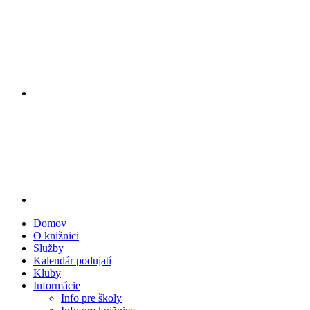
Domov
O knižnici
Služby
Kalendár podujatí
Kluby
Informácie
Info pre školy