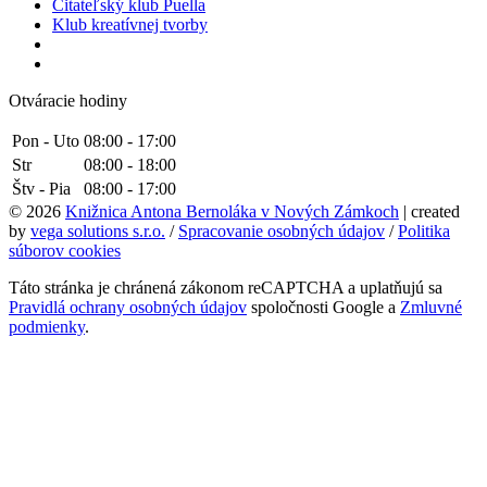
Čitateľský klub Puella
Klub kreatívnej tvorby
Otváracie hodiny
Pon - Uto
08:00 - 17:00
Str
08:00 - 18:00
Štv - Pia
08:00 - 17:00
© 2026
Knižnica Antona Bernoláka v Nových Zámkoch
| created
by
vega solutions s.r.o.
/
Spracovanie osobných údajov
/
Politika
súborov cookies
Táto stránka je chránená zákonom reCAPTCHA a uplatňujú sa
Pravidlá ochrany osobných údajov
spoločnosti Google a
Zmluvné
podmienky
.