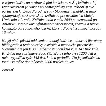
verejnou knižnicou a zároveň plní funkciu mestskej knižnice. Jej
zriaďovateľom je Nitriansky samosprávny kraj. Pôsobí aj ako
partnerská knižnica Národnej rady Slovenskej republiky a úzko
spolupracuje so Slovenskou knižnicou pre nevidiacich Mateja
Hrebendu v Levoči. Knižnica bola v roku 2000 pomenovaná po
Antonovi Bernolákovi, významnom vzdelancovi, kňazovi a prvom
kodifikátorovi spisovného jazyka, ktorý v Nových Zámkoch pôsobil
16 rokov.
Na jej pôde pôsobí oddelenie rodinnej knižnice, odbornej literatúry,
bibliografie a regionalistiky, akvizície a metodické pracovisko.
V knižničnom fonde sa v súčasnosti nachádza vyše 142 tisíc kníh.
Knižnica má v priemere 3000 čitateľov, z toho vyše 1200 detí a
ročne vypožičia vyše 148 tisíc kníh a periodík. Do jej knižničného
fondu sa ročne doplní okolo 2000 nových titulov.
Zdieľať