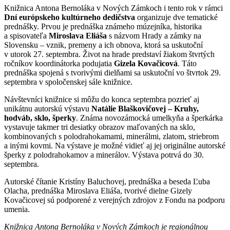
Knižnica Antona Bernoláka v Nových Zámkoch i tento rok v rámci
Dní európskeho kultúrneho dedičstva
organizuje dve tematické
prednášky. Prvou je prednáška známeho múzejníka, historika
a spisovateľa
Miroslava Eliáša
s názvom Hrady a zámky na
Slovensku – vznik, premeny a ich obnova, ktorá sa uskutoční
v utorok 27. septembra. Život na hrade predstaví žiakom štvrtých
ročníkov koordinátorka podujatia
Gizela Kovačicová
. Táto
prednáška spojená s tvorivými dielňami sa uskutoční vo štvrtok 29.
septembra v spoločenskej sále knižnice.
Návštevníci knižnice si môžu do konca septembra pozrieť aj
unikátnu autorskú výstavu
Natálie Blaškovičovej – Kruhy,
hodváb, sklo, šperky
. Známa novozámocká umelkyňa a šperkárka
vystavuje takmer tri desiatky obrazov maľovaných na sklo,
kombinovaných s polodrahokamami, minerálmi, zlatom, striebrom
a inými kovmi. Na výstave je možné vidieť aj jej originálne autorské
šperky z polodrahokamov a minerálov. Výstava potrvá do 30.
septembra.
Autorské čítanie Kristíny Baluchovej, prednáška a beseda Ľuba
Olacha, prednáška Miroslava Eliáša, tvorivé dielne Gizely
Kovačicovej sú podporené z verejných zdrojov z Fondu na podporu
umenia.
Knižnica Antona Bernoláka v Nových Zámkoch je regionálnou