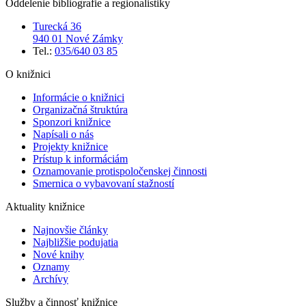
Oddelenie bibliografie a regionalistiky
Turecká 36
940 01 Nové Zámky
Tel.:
035/640 03 85
O knižnici
Informácie o knižnici
Organizačná štruktúra
Sponzori knižnice
Napísali o nás
Projekty knižnice
Prístup k informáciám
Oznamovanie protispoločenskej činnosti
Smernica o vybavovaní stažností
Aktuality knižnice
Najnovšie články
Najbližšie podujatia
Nové knihy
Oznamy
Archívy
Služby a činnosť knižnice