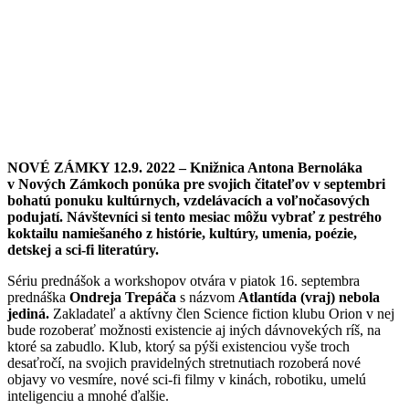
NOVÉ ZÁMKY 12.9. 2022 – Knižnica Antona Bernoláka
v Nových Zámkoch ponúka pre svojich čitateľov v septembri
bohatú ponuku kultúrnych, vzdelávacích a voľnočasových
podujatí. Návštevníci si tento mesiac môžu vybrať z pestrého
koktailu namiešaného z histórie, kultúry, umenia, poézie,
detskej a sci-fi literatúry.
Sériu prednášok a workshopov otvára v piatok 16. septembra
prednáška
Ondreja Trepáča
s názvom
Atlantída (vraj) nebola
jediná.
Zakladateľ a aktívny člen Science fiction klubu Orion v nej
bude rozoberať možnosti existencie aj iných dávnovekých ríš, na
ktoré sa zabudlo. Klub, ktorý sa pýši existenciou vyše troch
desaťročí, na svojich pravidelných stretnutiach rozoberá nové
objavy vo vesmíre, nové sci-fi filmy v kinách, robotiku, umelú
inteligenciu a mnohé ďalšie.