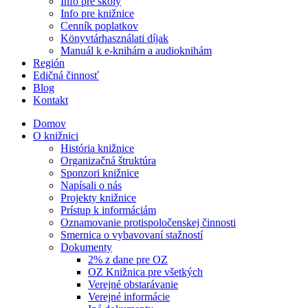
Info pre školy
Info pre knižnice
Cenník poplatkov
Könyvtárhasználati díjak
Manuál k e-knihám a audioknihám
Región
Edičná činnosť
Blog
Kontakt
Domov
O knižnici
História knižnice
Organizačná štruktúra
Sponzori knižnice
Napísali o nás
Projekty knižnice
Prístup k informáciám
Oznamovanie protispoločenskej činnosti
Smernica o vybavovaní stažností
Dokumenty
2% z dane pre OZ
OZ Knižnica pre všetkých
Verejné obstarávanie
Verejné informácie