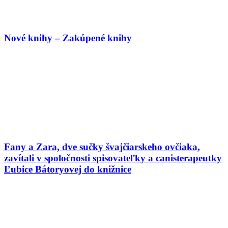
Nové knihy – Zakúpené knihy
Fany a Zara, dve sučky švajčiarskeho ovčiaka,
zavítali v spoločnosti spisovateľky a canisterapeutky
Ľubice Bátoryovej do knižnice