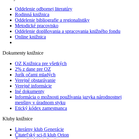
Oddelenie odbornej literatúry
Rodinná knižnica
Oddelenie bibliografie a regionalistiky
Metodické pracovisko
Oddelenie doplňovania a spracovania knižného fondu
Online knižnica
Dokumenty knižnice
OZ Knižnica pre všetkých
2% z dane pre OZ
Jurík očami mladých
Verejné obstarávanie
Verejné informácie
Iné dokumenty
Informácia o možnosti používania jazyka národnostnej
menšiny v úradnom styku
Etický kódex zamestnanca
Kluby knižnice
Literárny klub Generácie
Čitateľský sci-fi klub Orion