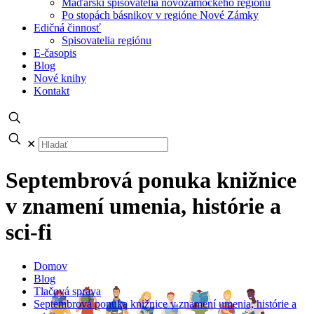
Maďarskí spisovatelia novozámockého regiónu
Po stopách básnikov v regióne Nové Zámky
Edičná činnosť
Spisovatelia regiónu
E-časopis
Blog
Nové knihy
Kontakt
✕
Septembrová ponuka knižnice
v znamení umenia, histórie a
sci-fi
Domov
Blog
Tlačová správa
Septembrová ponuka knižnice v znamení umenia, histórie a