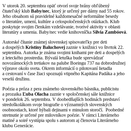
V utorok 20. septembra opäť otvorí svoje brány obľúbený
čitateľský klub
Baby/nec
, ktorý je určený pre dámy nad 55 rokov.
Jeho obsahom sú pravidelné každomesačné neformálne besedy
o literatúre, umení, kultúre a celospoločenských otázkach. Klub
poskytuje svojim členkám vzdelávanie, tvorivé aktivity v oblasti
literatúry a umenia. Baby/nec vedie knihovníčka
Silvia Zambóová
.
Autorské čítanie známej slovenskej spisovateľky pre deti
a dospelých
Kristíny Baluchovej
zaznie v knižnici vo štvrtok 22.
septembra. Autorka je známa svojimi knihami pre deti a dospelých
z leteckého prostredia. Bývalá letuška bude sprevádzať
novozámockých tretiakov na palube Boeingu 737 na dobrodružnej
výprave okolo sveta. Okrem informácií o pilotovaní lietadla
a cestovaní v čase žiaci spoznajú vtipného Kapitána Padáka a jeho
veselú družinu.
Poézia a próza z pera známeho slovenského básnika, publicistu
a prozaika
Ľuba Olacha
zaznie v spoločenskej sále knižnice
v pondelok 26. septembra. V doobedňajších hodinách predstaví
stredoškolákom svoje biografie o významných slovenských
osobnostiach, ktoré hýbali dejinami v minulom storočí. Poobedné
stretnutie je určené pre milovníkov poézie. V rámci Literárneho
matiné a soiré vystúpia spolu s autorom aj členovia Literárneho
klubu Generácie.