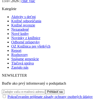
13.07.2026 |
čítať viac
Kategórie
Aktivity s deťmi
Knižné odporúčania
Knižné recenzie
Nezaradené
Nové knihy
Novinky z knižnice
Odborné príspevky
OZ Knižnica pre všetkých
Report
Rozhovory
Spájame generácie
Tlačová správa
Zaujalo nás
NEWSLETTER
Buďte ako prvý informovaný o podujatiach
Pokračovaním prijímate zásady ochrany osobných údajov