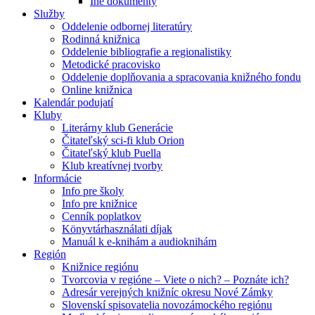
Iné dokumenty
Služby
Oddelenie odbornej literatúry
Rodinná knižnica
Oddelenie bibliografie a regionalistiky
Metodické pracovisko
Oddelenie doplňovania a spracovania knižného fondu
Online knižnica
Kalendár podujatí
Kluby
Literárny klub Generácie
Čitateľský sci-fi klub Orion
Čitateľský klub Puella
Klub kreatívnej tvorby
Informácie
Info pre školy
Info pre knižnice
Cenník poplatkov
Könyvtárhasználati díjak
Manuál k e-knihám a audioknihám
Región
Knižnice regiónu
Tvorcovia v regióne – Viete o nich? – Poznáte ich?
Adresár verejných knižníc okresu Nové Zámky
Slovenskí spisovatelia novozámockého regiónu