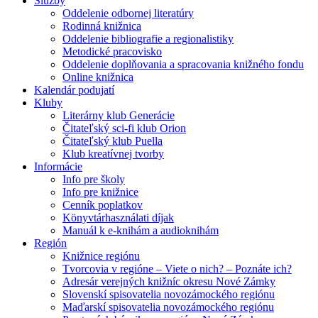
Služby
Oddelenie odbornej literatúry
Rodinná knižnica
Oddelenie bibliografie a regionalistiky
Metodické pracovisko
Oddelenie doplňovania a spracovania knižného fondu
Online knižnica
Kalendár podujatí
Kluby
Literárny klub Generácie
Čitateľský sci-fi klub Orion
Čitateľský klub Puella
Klub kreatívnej tvorby
Informácie
Info pre školy
Info pre knižnice
Cenník poplatkov
Könyvtárhasználati díjak
Manuál k e-knihám a audioknihám
Región
Knižnice regiónu
Tvorcovia v regióne – Viete o nich? – Poznáte ich?
Adresár verejných knižníc okresu Nové Zámky
Slovenskí spisovatelia novozámockého regiónu
Maďarskí spisovatelia novozámockého regiónu