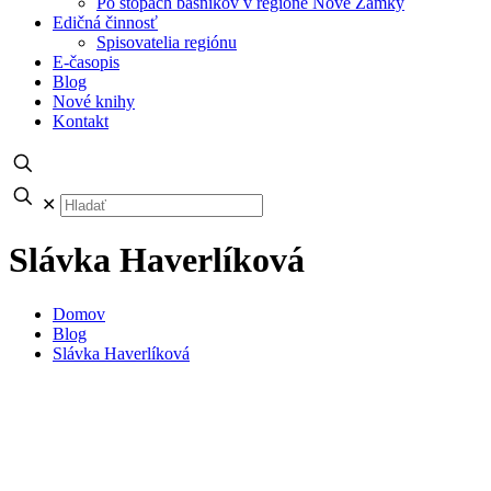
Po stopách básnikov v regióne Nové Zámky
Edičná činnosť
Spisovatelia regiónu
E-časopis
Blog
Nové knihy
Kontakt
✕
Slávka Haverlíková
Domov
Blog
Slávka Haverlíková