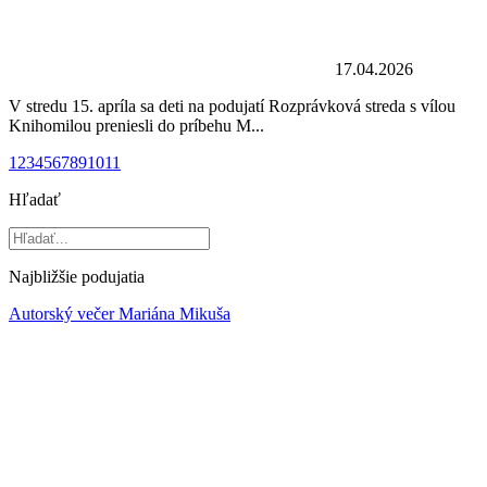
17.04.2026
V stredu 15. apríla sa deti na podujatí Rozprávková streda s vílou
Knihomilou preniesli do príbehu M...
1
2
3
4
5
6
7
8
9
10
11
Hľadať
Najbližšie podujatia
Autorský večer Mariána Mikuša