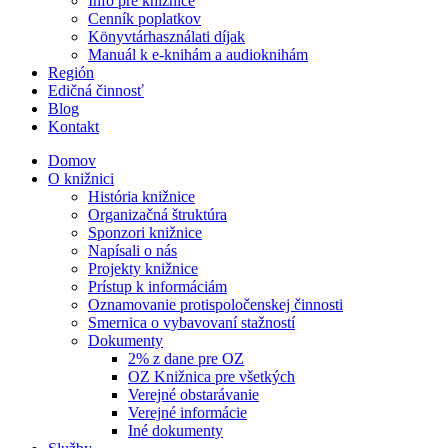
Info pre knižnice
Cenník poplatkov
Könyvtárhasználati díjak
Manuál k e-knihám a audioknihám
Región
Edičná činnosť
Blog
Kontakt
Domov
O knižnici
História knižnice
Organizačná štruktúra
Sponzori knižnice
Napísali o nás
Projekty knižnice
Prístup k informáciám
Oznamovanie protispoločenskej činnosti
Smernica o vybavovaní stažností
Dokumenty
2% z dane pre OZ
OZ Knižnica pre všetkých
Verejné obstarávanie
Verejné informácie
Iné dokumenty