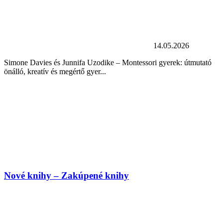
14.05.2026
Simone Davies és Junnifa Uzodike – Montessori gyerek: útmutató
önálló, kreatív és megértő gyer...
Nové knihy – Zakúpené knihy