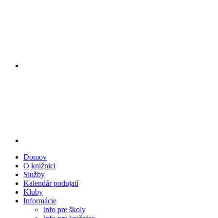
Domov
O knižnici
Služby
Kalendár podujatí
Kluby
Informácie
Info pre školy