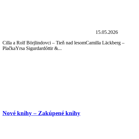
15.05.2026
Cilla a Rolf Börjlindovci – Tieň nad lesomCamilla Läckberg –
PlačkaYrsa Sigurdardóttir &...
Nové knihy – Zakúpené knihy