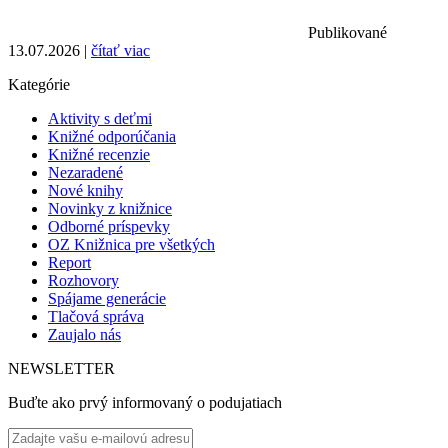
Publikované
13.07.2026 |
čítať viac
Kategórie
Aktivity s deťmi
Knižné odporúčania
Knižné recenzie
Nezaradené
Nové knihy
Novinky z knižnice
Odborné príspevky
OZ Knižnica pre všetkých
Report
Rozhovory
Spájame generácie
Tlačová správa
Zaujalo nás
NEWSLETTER
Buďte ako prvý informovaný o podujatiach