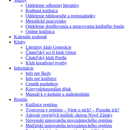
Služby
Oddelenie odbornej literatúry
Rodinná knižnica
Oddelenie bibliografie a regionalistiky
Metodické pracovisko
Oddelenie doplňovania a spracovania knižného fondu
Online knižnica
Kalendár podujatí
Kluby
Literárny klub Generácie
Čitateľský sci-fi klub Orion
Čitateľský klub Puella
Klub kreatívnej tvorby
Informácie
Info pre školy
Info pre knižnice
Cenník poplatkov
Könyvtárhasználati díjak
Manuál k e-knihám a audioknihám
Región
Knižnice regiónu
Tvorcovia v regióne – Viete o nich? – Poznáte ich?
Adresár verejných knižníc okresu Nové Zámky
Slovenskí spisovatelia novozámockého regiónu
Maďarskí spisovatelia novozámockého regiónu