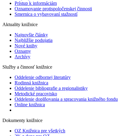
Prístup k informáciám
Oznamovanie protispoločenskej činnosti
Smernica o vybavovaní stažností
Aktuality knižnice
Najnovšie články
Najbližšie podujatia
Nové knihy
Oznamy
Archívy
Služby a činnosť knižnice
Oddelenie odbornej literatúry
Rodinná knižnica
Oddelenie bibliografie a regionalistiky
Metodické pracovisko
Oddelenie doplňovania a spracovania knižného fondu
Online knižnica
Dokumenty knižnice
OZ Knižnica pre všetkých