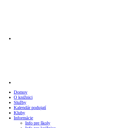
Domov
O knižnici
Služby
Kalendár podujatí
Kluby
Informácie
Info pre školy