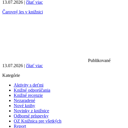
13.07.2026 |
čítať viac
Čarovný les v knižnici
Publikované
13.07.2026 |
čítať viac
Kategórie
Aktivity s deťmi
Knižné odporúčania
Knižné recenzie
Nezaradené
Nové knihy
Novinky z knižnice
Odborné príspevky
OZ Knižnica pre všetkých
Report