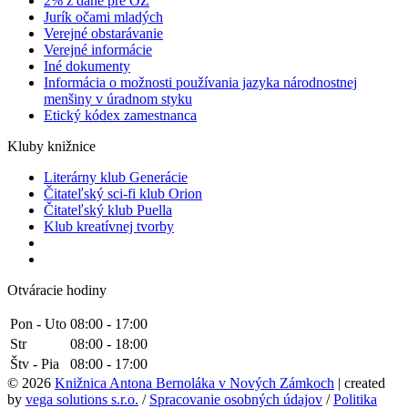
2% z dane pre OZ
Jurík očami mladých
Verejné obstarávanie
Verejné informácie
Iné dokumenty
Informácia o možnosti používania jazyka národnostnej
menšiny v úradnom styku
Etický kódex zamestnanca
Kluby knižnice
Literárny klub Generácie
Čitateľský sci-fi klub Orion
Čitateľský klub Puella
Klub kreatívnej tvorby
Otváracie hodiny
Pon - Uto
08:00 - 17:00
Str
08:00 - 18:00
Štv - Pia
08:00 - 17:00
© 2026
Knižnica Antona Bernoláka v Nových Zámkoch
| created
by
vega solutions s.r.o.
/
Spracovanie osobných údajov
/
Politika