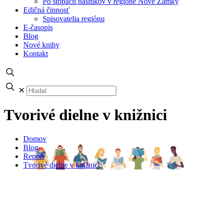
Po stopách básnikov v regióne Nové Zámky
Edičná činnosť
Spisovatelia regiónu
E-časopis
Blog
Nové knihy
Kontakt
✕
Tvorivé dielne v knižnici
Domov
Blog
Report
Tvorivé dielne v knižnici