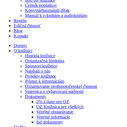
Info pre knižnice
Cenník poplatkov
Könyvtárhasználati díjak
Manuál k e-knihám a audioknihám
Región
Edičná činnosť
Blog
Kontakt
Domov
O knižnici
História knižnice
Organizačná štruktúra
Sponzori knižnice
Napísali o nás
Projekty knižnice
Prístup k informáciám
Oznamovanie protispoločenskej činnosti
Smernica o vybavovaní stažností
Dokumenty
2% z dane pre OZ
OZ Knižnica pre všetkých
Verejné obstarávanie
Verejné informácie
Iné dokumenty