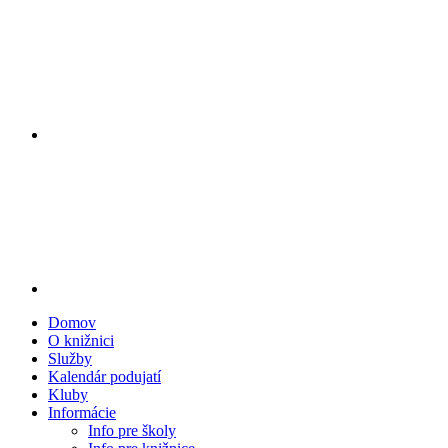
Domov
O knižnici
Služby
Kalendár podujatí
Kluby
Informácie
Info pre školy