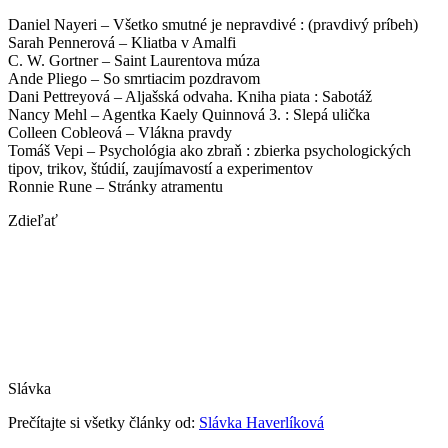
Daniel Nayeri – Všetko smutné je nepravdivé : (pravdivý príbeh)
Sarah Pennerová – Kliatba v Amalfi
C. W. Gortner – Saint Laurentova múza
Ande Pliego – So smrtiacim pozdravom
Dani Pettreyová – Aljašská odvaha. Kniha piata : Sabotáž
Nancy Mehl – Agentka Kaely Quinnová 3. : Slepá ulička
Colleen Cobleová – Vlákna pravdy
Tomáš Vepi – Psychológia ako zbraň : zbierka psychologických
tipov, trikov, štúdií, zaujímavostí a experimentov
Ronnie Rune – Stránky atramentu
Zdieľať
Slávka
Prečítajte si všetky články od:
Slávka Haverlíková