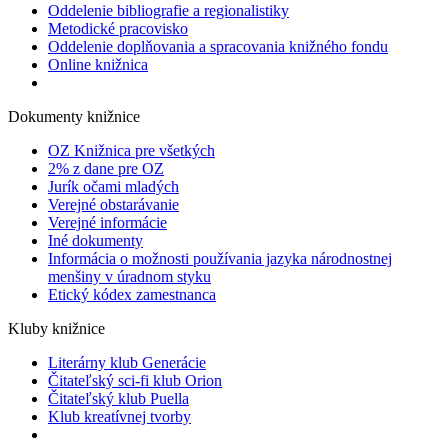
Oddelenie bibliografie a regionalistiky
Metodické pracovisko
Oddelenie doplňovania a spracovania knižného fondu
Online knižnica
Dokumenty knižnice
OZ Knižnica pre všetkých
2% z dane pre OZ
Jurík očami mladých
Verejné obstarávanie
Verejné informácie
Iné dokumenty
Informácia o možnosti používania jazyka národnostnej
menšiny v úradnom styku
Etický kódex zamestnanca
Kluby knižnice
Literárny klub Generácie
Čitateľský sci-fi klub Orion
Čitateľský klub Puella
Klub kreatívnej tvorby