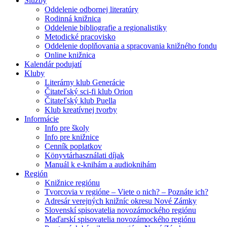
Služby
Oddelenie odbornej literatúry
Rodinná knižnica
Oddelenie bibliografie a regionalistiky
Metodické pracovisko
Oddelenie doplňovania a spracovania knižného fondu
Online knižnica
Kalendár podujatí
Kluby
Literárny klub Generácie
Čitateľský sci-fi klub Orion
Čitateľský klub Puella
Klub kreatívnej tvorby
Informácie
Info pre školy
Info pre knižnice
Cenník poplatkov
Könyvtárhasználati díjak
Manuál k e-knihám a audioknihám
Región
Knižnice regiónu
Tvorcovia v regióne – Viete o nich? – Poznáte ich?
Adresár verejných knižníc okresu Nové Zámky
Slovenskí spisovatelia novozámockého regiónu
Maďarskí spisovatelia novozámockého regiónu