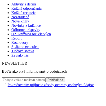
Aktivity s deťmi
Knižné odporúčania
Knižné recenzie
Nezaradené
Nové knihy
Novinky z knižnice
Odborné príspevky
OZ Knižnica pre všetkých
Report
Rozhovory
Spájame generácie
Tlačová správa
Zaujalo nás
NEWSLETTER
Buďte ako prvý informovaný o podujatiach
Pokračovaním prijímate zásady ochrany osobných údajov