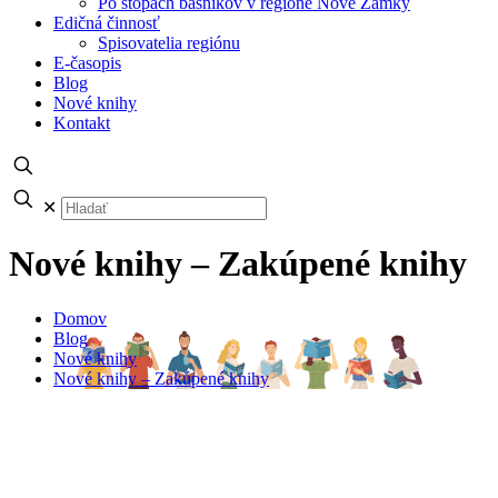
Po stopách básnikov v regióne Nové Zámky
Edičná činnosť
Spisovatelia regiónu
E-časopis
Blog
Nové knihy
Kontakt
✕
Nové knihy – Zakúpené knihy
Domov
Blog
Nové knihy
Nové knihy – Zakúpené knihy