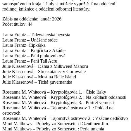
samosprávneho kraja. Tituly si môžete vypožičať na oddelení
rodinnej knižnice a oddelení odbornej literatúry.
Zápis na oddelenia: január 2026
Počet titulov: 44
Laura Frantz – Tidewaterská nevesta
Laura Frantz – Unášané srdce
Laura Frantz- Čipkárka
Laura Frantz – Krajčírka z Akádie
Laura Frantz – Pani plukovníková
Laura Frantz – Pani Tall Acru
Julie Klassenová – Dáma z Milkweed Manoru
Julie Klassenová – Stroskotanec v Cornwalle
Julie Klassenová – Most na Belle Island
Julie Klassenová – Tichá guvernantka
Roseanna M. Whiteová – Kryptológovia 1. : Číslo lásky
Roseanna M. Whiteová – Kryptológovia 2. : Na krídlach oddanosti
Roseanna M. Whiteová – Kryptológovia 3. : Portrét vernosti
Roseanna M. Whiteová – Tajomstvá ostrovov 1. : Poklad na
ostrovoch
Roseanna M. Whiteová – Tajomstvá ostrovov 2. : Vzácne dedičstvo
Mimi Matthews – Príbehy zo Somersetu : Džentlmen Jim
Mimi Matthews – Príbehy zo Somersetu : Perla umenia