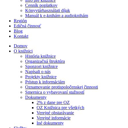
Info pre knižnice
Cenník poplatkov
Könyvtárhasználati díjak
Manuál k e-knihám a audioknihám
Región
Edičná činnosť
Blog
Kontakt
Domov
O knižnici
História knižnice
Organizačná štruktúra
Sponzori knižnice
Napísali o nás
Projekty knižnice
Prístup k informáciám
Oznamovanie protispoločenskej činnosti
Smernica o vybavovaní stažností
Dokumenty
2% z dane pre OZ
OZ Knižnica pre všetkých
Verejné obstarávanie
Verejné informácie
Iné dokumenty