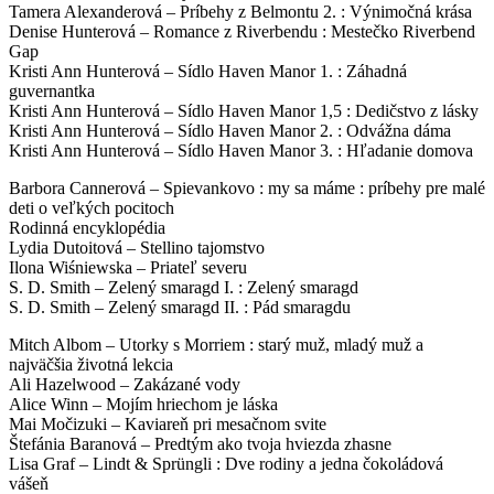
Tamera Alexanderová – Príbehy z Belmontu 2. : Výnimočná krása
Denise Hunterová – Romance z Riverbendu : Mestečko Riverbend
Gap
Kristi Ann Hunterová – Sídlo Haven Manor 1. : Záhadná
guvernantka
Kristi Ann Hunterová – Sídlo Haven Manor 1,5 : Dedičstvo z lásky
Kristi Ann Hunterová – Sídlo Haven Manor 2. : Odvážna dáma
Kristi Ann Hunterová – Sídlo Haven Manor 3. : Hľadanie domova
Barbora Cannerová – Spievankovo : my sa máme : príbehy pre malé
deti o veľkých pocitoch
Rodinná encyklopédia
Lydia Dutoitová – Stellino tajomstvo
Ilona Wiśniewska – Priateľ severu
S. D. Smith – Zelený smaragd I. : Zelený smaragd
S. D. Smith – Zelený smaragd II. : Pád smaragdu
Mitch Albom – Utorky s Morriem : starý muž, mladý muž a
najväčšia životná lekcia
Ali Hazelwood – Zakázané vody
Alice Winn – Mojím hriechom je láska
Mai Močizuki – Kaviareň pri mesačnom svite
Štefánia Baranová – Predtým ako tvoja hviezda zhasne
Lisa Graf – Lindt & Sprüngli : Dve rodiny a jedna čokoládová
vášeň