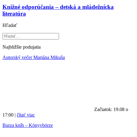
Knižné odporúčania – detská a mládežnícka
literatúra
Hľadať
Najbližšie podujatia
Autorský večer Mariána Mikuša
Začiatok: 19.08 o
17:00 |
čítať viac
Burza kníh – Könyvbörze