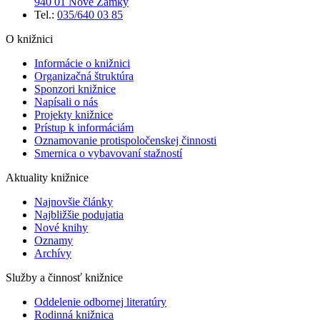
940 01 Nové Zámky
Tel.:
035/640 03 85
O knižnici
Informácie o knižnici
Organizačná štruktúra
Sponzori knižnice
Napísali o nás
Projekty knižnice
Prístup k informáciám
Oznamovanie protispoločenskej činnosti
Smernica o vybavovaní stažností
Aktuality knižnice
Najnovšie články
Najbližšie podujatia
Nové knihy
Oznamy
Archívy
Služby a činnosť knižnice
Oddelenie odbornej literatúry
Rodinná knižnica