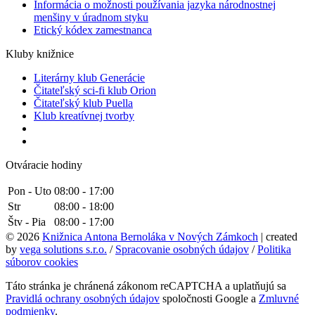
Informácia o možnosti používania jazyka národnostnej
menšiny v úradnom styku
Etický kódex zamestnanca
Kluby knižnice
Literárny klub Generácie
Čitateľský sci-fi klub Orion
Čitateľský klub Puella
Klub kreatívnej tvorby
Otváracie hodiny
Pon - Uto
08:00 - 17:00
Str
08:00 - 18:00
Štv - Pia
08:00 - 17:00
© 2026
Knižnica Antona Bernoláka v Nových Zámkoch
| created
by
vega solutions s.r.o.
/
Spracovanie osobných údajov
/
Politika
súborov cookies
Táto stránka je chránená zákonom reCAPTCHA a uplatňujú sa
Pravidlá ochrany osobných údajov
spoločnosti Google a
Zmluvné
podmienky
.