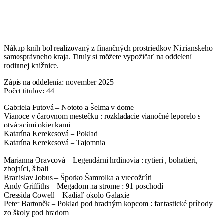
Nákup kníh bol realizovaný z finančných prostriedkov Nitrianskeho
samosprávneho kraja. Tituly si môžete vypožičať na oddelení
rodinnej knižnice.
Zápis na oddelenia: november 2025
Počet titulov: 44
Gabriela Futová – Nototo a Šelma v dome
Vianoce v čarovnom mestečku : rozkladacie vianočné leporelo s
otváracími okienkami
Katarína Kerekesová – Poklad
Katarína Kerekesová – Tajomnia
Marianna Oravcová – Legendárni hrdinovia : rytieri , bohatieri,
zbojníci, šibali
Branislav Jobus – Šporko Šamrolka a vrecožrúti
Andy Griffiths – Megadom na strome : 91 poschodí
Cressida Cowell – Kadiaľ okolo Galaxie
Peter Bartoněk – Poklad pod hradným kopcom : fantastické príhody
zo školy pod hradom