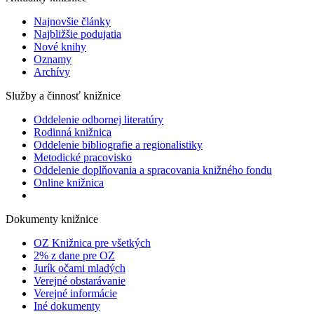
Najnovšie články
Najbližšie podujatia
Nové knihy
Oznamy
Archívy
Služby a činnosť knižnice
Oddelenie odbornej literatúry
Rodinná knižnica
Oddelenie bibliografie a regionalistiky
Metodické pracovisko
Oddelenie doplňovania a spracovania knižného fondu
Online knižnica
Dokumenty knižnice
OZ Knižnica pre všetkých
2% z dane pre OZ
Jurík očami mladých
Verejné obstarávanie
Verejné informácie
Iné dokumenty