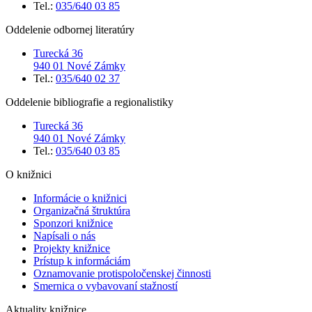
Tel.:
035/640 03 85
Oddelenie odbornej literatúry
Turecká 36
940 01 Nové Zámky
Tel.:
035/640 02 37
Oddelenie bibliografie a regionalistiky
Turecká 36
940 01 Nové Zámky
Tel.:
035/640 03 85
O knižnici
Informácie o knižnici
Organizačná štruktúra
Sponzori knižnice
Napísali o nás
Projekty knižnice
Prístup k informáciám
Oznamovanie protispoločenskej činnosti
Smernica o vybavovaní stažností
Aktuality knižnice