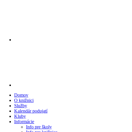
Domov
O knižnici
Služby
Kalendár podujatí
Kluby
Informácie
Info pre školy