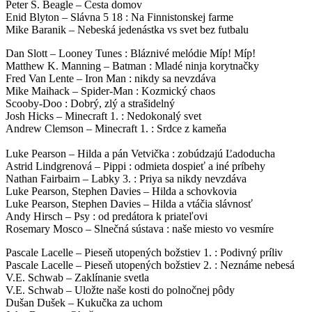
Peter S. Beagle – Cesta domov
Enid Blyton – Slávna 5 18 : Na Finnistonskej farme
Mike Baranik – Nebeská jedenástka vs svet bez futbalu
Dan Slott – Looney Tunes : Bláznivé melódie Míp! Míp!
Matthew K. Manning – Batman : Mladé ninja korytnačky
Fred Van Lente – Iron Man : nikdy sa nevzdáva
Mike Maihack – Spider-Man : Kozmický chaos
Scooby-Doo : Dobrý, zlý a strašidelný
Josh Hicks – Minecraft 1. : Nedokonalý svet
Andrew Clemson – Minecraft 1. : Srdce z kameňa
Luke Pearson – Hilda a pán Vetvička : zobúdzajú Ľadoducha
Astrid Lindgrenová – Pippi : odmieta dospieť a iné príbehy
Nathan Fairbairn – Labky 3. : Priya sa nikdy nevzdáva
Luke Pearson, Stephen Davies – Hilda a schovkovia
Luke Pearson, Stephen Davies – Hilda a vtáčia slávnosť
Andy Hirsch – Psy : od predátora k priateľovi
Rosemary Mosco – Slnečná sústava : naše miesto vo vesmíre
Pascale Lacelle – Pieseň utopených božstiev 1. : Podivný príliv
Pascale Lacelle – Pieseň utopených božstiev 2. : Neznáme nebesá
V.E. Schwab – Zaklínanie svetla
V.E. Schwab – Uložte naše kosti do polnočnej pôdy
Dušan Dušek – Kukučka za uchom