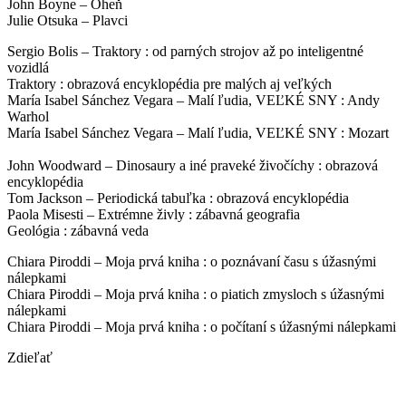
John Boyne – Oheň
Julie Otsuka – Plavci
Sergio Bolis – Traktory : od parných strojov až po inteligentné
vozidlá
Traktory : obrazová encyklopédia pre malých aj veľkých
María Isabel Sánchez Vegara – Malí ľudia, VEĽKÉ SNY : Andy
Warhol
María Isabel Sánchez Vegara – Malí ľudia, VEĽKÉ SNY : Mozart
John Woodward – Dinosaury a iné praveké živočíchy : obrazová
encyklopédia
Tom Jackson – Periodická tabuľka : obrazová encyklopédia
Paola Misesti – Extrémne živly : zábavná geografia
Geológia : zábavná veda
Chiara Piroddi – Moja prvá kniha : o poznávaní času s úžasnými
nálepkami
Chiara Piroddi – Moja prvá kniha : o piatich zmysloch s úžasnými
nálepkami
Chiara Piroddi – Moja prvá kniha : o počítaní s úžasnými nálepkami
Zdieľať