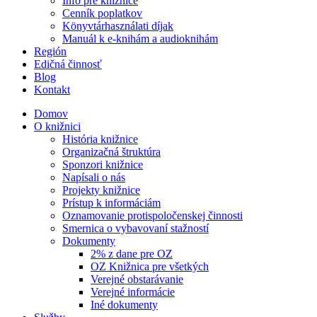
Info pre knižnice
Cenník poplatkov
Könyvtárhasználati díjak
Manuál k e-knihám a audioknihám
Región
Edičná činnosť
Blog
Kontakt
Domov
O knižnici
História knižnice
Organizačná štruktúra
Sponzori knižnice
Napísali o nás
Projekty knižnice
Prístup k informáciám
Oznamovanie protispoločenskej činnosti
Smernica o vybavovaní stažností
Dokumenty
2% z dane pre OZ
OZ Knižnica pre všetkých
Verejné obstarávanie
Verejné informácie
Iné dokumenty