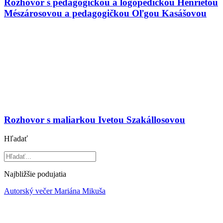
Rozhovor s pedagogičkou a logopedičkou Henrietou
Mészárosovou a pedagogičkou Oľgou Kasášovou
Rozhovor s maliarkou Ivetou Szakállosovou
Hľadať
Najbližšie podujatia
Autorský večer Mariána Mikuša