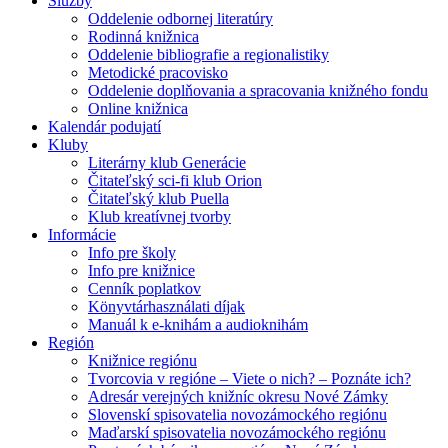
Služby
Oddelenie odbornej literatúry
Rodinná knižnica
Oddelenie bibliografie a regionalistiky
Metodické pracovisko
Oddelenie doplňovania a spracovania knižného fondu
Online knižnica
Kalendár podujatí
Kluby
Literárny klub Generácie
Čitateľský sci-fi klub Orion
Čitateľský klub Puella
Klub kreatívnej tvorby
Informácie
Info pre školy
Info pre knižnice
Cenník poplatkov
Könyvtárhasználati díjak
Manuál k e-knihám a audioknihám
Región
Knižnice regiónu
Tvorcovia v regióne – Viete o nich? – Poznáte ich?
Adresár verejných knižníc okresu Nové Zámky
Slovenskí spisovatelia novozámockého regiónu
Maďarskí spisovatelia novozámockého regiónu