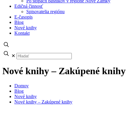
Po stopách básnikov v regióne Nové Zámky
Edičná činnosť
Spisovatelia regiónu
E-časopis
Blog
Nové knihy
Kontakt
✕
Nové knihy – Zakúpené knihy
Domov
Blog
Nové knihy
Nové knihy – Zakúpené knihy