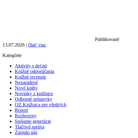
Publikované
13.07.2026 |
čítať viac
Kategórie
Aktivity s deťmi
Knižné odporúčania
Knižné recenzie
Nezaradené
Nové knihy
Novinky z knižnice
Odborné príspevky
OZ Knižnica pre všetkých
Report
Rozhovory
Spájame generácie
Tlačová správa
Zaujalo nás