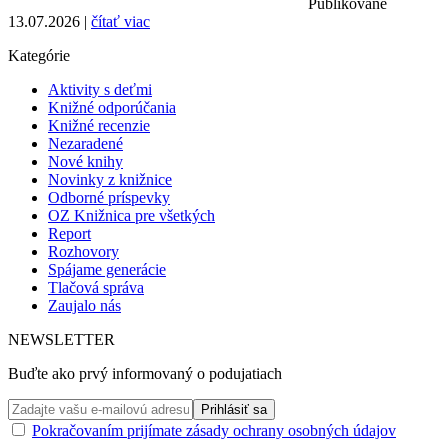
Publikované
13.07.2026 |
čítať viac
Kategórie
Aktivity s deťmi
Knižné odporúčania
Knižné recenzie
Nezaradené
Nové knihy
Novinky z knižnice
Odborné príspevky
OZ Knižnica pre všetkých
Report
Rozhovory
Spájame generácie
Tlačová správa
Zaujalo nás
NEWSLETTER
Buďte ako prvý informovaný o podujatiach
Pokračovaním prijímate zásady ochrany osobných údajov