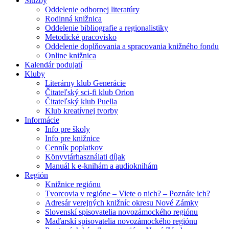
Služby
Oddelenie odbornej literatúry
Rodinná knižnica
Oddelenie bibliografie a regionalistiky
Metodické pracovisko
Oddelenie doplňovania a spracovania knižného fondu
Online knižnica
Kalendár podujatí
Kluby
Literárny klub Generácie
Čitateľský sci-fi klub Orion
Čitateľský klub Puella
Klub kreatívnej tvorby
Informácie
Info pre školy
Info pre knižnice
Cenník poplatkov
Könyvtárhasználati díjak
Manuál k e-knihám a audioknihám
Región
Knižnice regiónu
Tvorcovia v regióne – Viete o nich? – Poznáte ich?
Adresár verejných knižníc okresu Nové Zámky
Slovenskí spisovatelia novozámockého regiónu
Maďarskí spisovatelia novozámockého regiónu