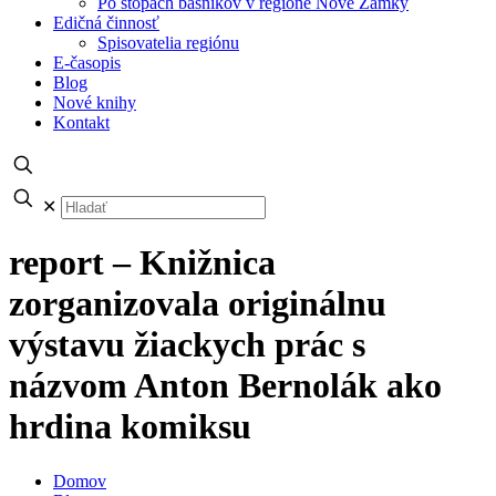
Po stopách básnikov v regióne Nové Zámky
Edičná činnosť
Spisovatelia regiónu
E-časopis
Blog
Nové knihy
Kontakt
✕
report – Knižnica
zorganizovala originálnu
výstavu žiackych prác s
názvom Anton Bernolák ako
hrdina komiksu
Domov