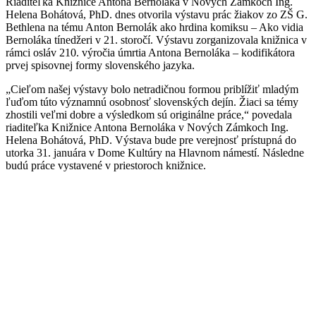
Riaditeľka Knižnice Antona Bernoláka v Nových Zámkoch Ing.
Helena Bohátová, PhD. dnes otvorila výstavu prác žiakov zo ZŠ G.
Bethlena na tému Anton Bernolák ako hrdina komiksu – Ako vidia
Bernoláka tínedžeri v 21. storočí. Výstavu zorganizovala knižnica v
rámci osláv 210. výročia úmrtia Antona Bernoláka – kodifikátora
prvej spisovnej formy slovenského jazyka.
„Cieľom našej výstavy bolo netradičnou formou priblížiť mladým
ľuďom túto významnú osobnosť slovenských dejín. Žiaci sa témy
zhostili veľmi dobre a výsledkom sú originálne práce,“ povedala
riaditeľka Knižnice Antona Bernoláka v Nových Zámkoch Ing.
Helena Bohátová, PhD. Výstava bude pre verejnosť prístupná do
utorka 31. januára v Dome Kultúry na Hlavnom námestí. Následne
budú práce vystavené v priestoroch knižnice.