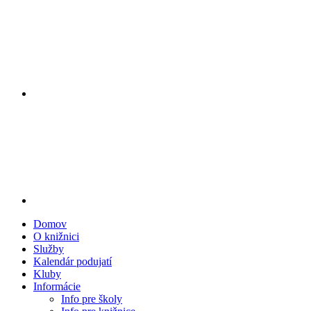
Domov
O knižnici
Služby
Kalendár podujatí
Kluby
Informácie
Info pre školy