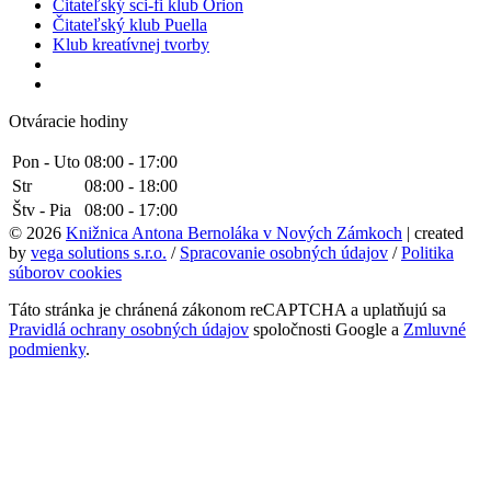
Čitateľský sci-fi klub Orion
Čitateľský klub Puella
Klub kreatívnej tvorby
Otváracie hodiny
Pon - Uto
08:00 - 17:00
Str
08:00 - 18:00
Štv - Pia
08:00 - 17:00
© 2026
Knižnica Antona Bernoláka v Nových Zámkoch
| created
by
vega solutions s.r.o.
/
Spracovanie osobných údajov
/
Politika
súborov cookies
Táto stránka je chránená zákonom reCAPTCHA a uplatňujú sa
Pravidlá ochrany osobných údajov
spoločnosti Google a
Zmluvné
podmienky
.