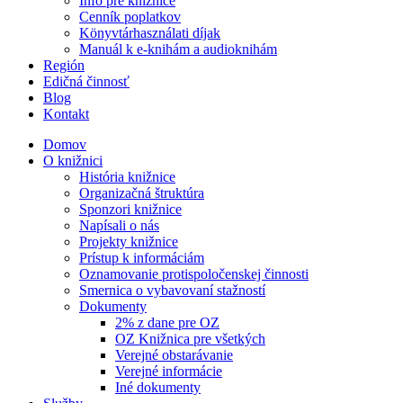
Info pre knižnice
Cenník poplatkov
Könyvtárhasználati díjak
Manuál k e-knihám a audioknihám
Región
Edičná činnosť
Blog
Kontakt
Domov
O knižnici
História knižnice
Organizačná štruktúra
Sponzori knižnice
Napísali o nás
Projekty knižnice
Prístup k informáciám
Oznamovanie protispoločenskej činnosti
Smernica o vybavovaní stažností
Dokumenty
2% z dane pre OZ
OZ Knižnica pre všetkých
Verejné obstarávanie
Verejné informácie
Iné dokumenty