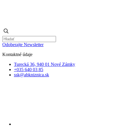
Odoberajte Newsletter
Kontaktné údaje
Turecká 36, 940 01 Nové Zámky
+035 640 03 85
ssk@abkniznica.sk