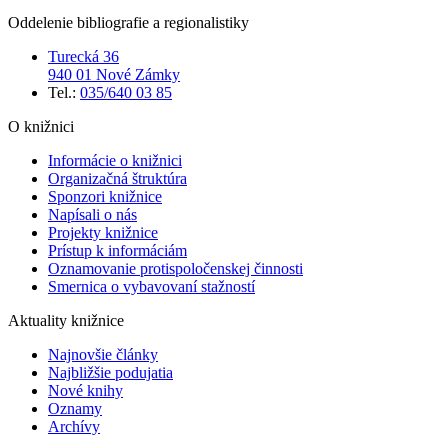
Oddelenie bibliografie a regionalistiky
Turecká 36
940 01 Nové Zámky
Tel.:
035/640 03 85
O knižnici
Informácie o knižnici
Organizačná štruktúra
Sponzori knižnice
Napísali o nás
Projekty knižnice
Prístup k informáciám
Oznamovanie protispoločenskej činnosti
Smernica o vybavovaní stažností
Aktuality knižnice
Najnovšie články
Najbližšie podujatia
Nové knihy
Oznamy
Archívy