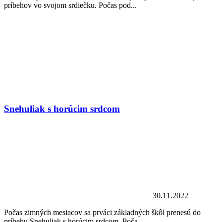
príbehov vo svojom srdiečku. Počas pod...
Snehuliak s horúcim srdcom
30.11.2022
Počas zimných mesiacov sa prváci základných škôl prenesú do
príbehu Snehuliak s horúcim srdcom. Poča...