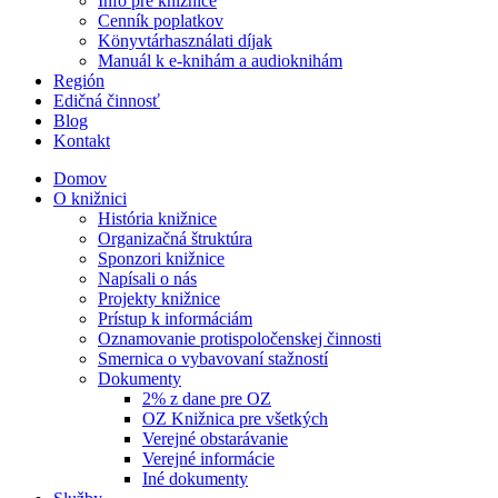
Info pre knižnice
Cenník poplatkov
Könyvtárhasználati díjak
Manuál k e-knihám a audioknihám
Región
Edičná činnosť
Blog
Kontakt
Domov
O knižnici
História knižnice
Organizačná štruktúra
Sponzori knižnice
Napísali o nás
Projekty knižnice
Prístup k informáciám
Oznamovanie protispoločenskej činnosti
Smernica o vybavovaní stažností
Dokumenty
2% z dane pre OZ
OZ Knižnica pre všetkých
Verejné obstarávanie
Verejné informácie
Iné dokumenty