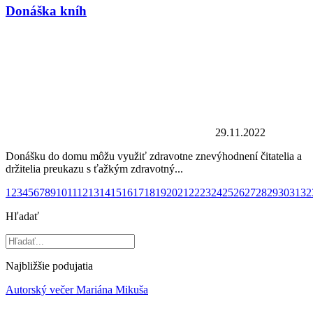
Donáška kníh
29.11.2022
Donášku do domu môžu využiť zdravotne znevýhodnení čitatelia a
držitelia preukazu s ťažkým zdravotný...
1
2
3
4
5
6
7
8
9
10
11
12
13
14
15
16
17
18
19
20
21
22
23
24
25
26
27
28
29
30
31
32
Hľadať
Najbližšie podujatia
Autorský večer Mariána Mikuša