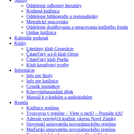
Služby
Oddelenie odbornej literatúry
Rodinná knižnica
Oddelenie bibliografie a regionalistiky
Metodické pracovisko
Oddelenie doplňovania a spracovania knižného fondu
Online knižnica
Kalendár podujatí
Kluby
Literárny klub Generácie
Čitateľský sci-fi klub Orion
Čitateľský klub Puella
Klub kreatívnej tvorby
Informácie
Info pre školy
Info pre knižnice
Cenník poplatkov
Könyvtárhasználati díjak
Manuál k e-knihám a audioknihám
Región
Knižnice regiónu
Tvorcovia v regióne – Viete o nich? – Poznáte ich?
Adresár verejných knižníc okresu Nové Zámky
Slovenskí spisovatelia novozámockého regiónu
Maďarskí spisovatelia novozámockého regiónu