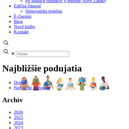
Po stopách básnikov v regióne Nové Zámky
Edičná činnosť
Spisovatelia regiónu
E-časopis
Blog
Nové knihy
Kontakt
✕
Najbližšie podujatia
Domov
Najbližšie podujatia
Archív
2026
2025
2024
2023