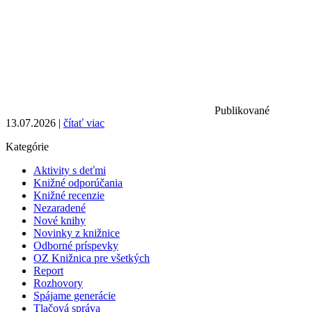
Publikované
13.07.2026 |
čítať viac
Kategórie
Aktivity s deťmi
Knižné odporúčania
Knižné recenzie
Nezaradené
Nové knihy
Novinky z knižnice
Odborné príspevky
OZ Knižnica pre všetkých
Report
Rozhovory
Spájame generácie
Tlačová správa