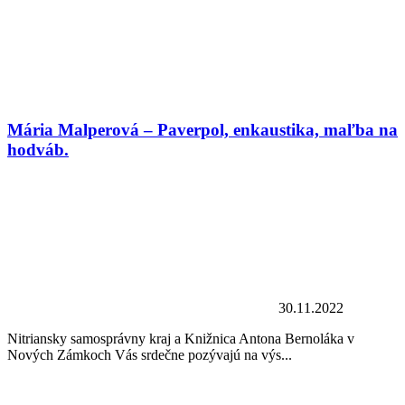
Mária Malperová – Paverpol, enkaustika, maľba na
hodváb.
30.11.2022
Nitriansky samosprávny kraj a Knižnica Antona Bernoláka v
Nových Zámkoch Vás srdečne pozývajú na výs...