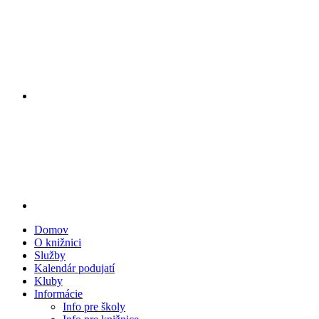
Domov
O knižnici
Služby
Kalendár podujatí
Kluby
Informácie
Info pre školy