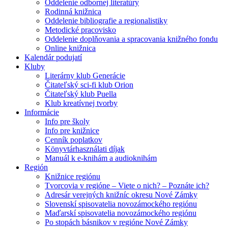
Oddelenie odbornej literatúry
Rodinná knižnica
Oddelenie bibliografie a regionalistiky
Metodické pracovisko
Oddelenie doplňovania a spracovania knižného fondu
Online knižnica
Kalendár podujatí
Kluby
Literárny klub Generácie
Čitateľský sci-fi klub Orion
Čitateľský klub Puella
Klub kreatívnej tvorby
Informácie
Info pre školy
Info pre knižnice
Cenník poplatkov
Könyvtárhasználati díjak
Manuál k e-knihám a audioknihám
Región
Knižnice regiónu
Tvorcovia v regióne – Viete o nich? – Poznáte ich?
Adresár verejných knižníc okresu Nové Zámky
Slovenskí spisovatelia novozámockého regiónu
Maďarskí spisovatelia novozámockého regiónu
Po stopách básnikov v regióne Nové Zámky