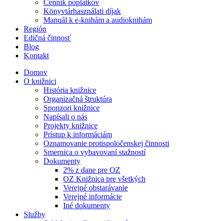
Cenník poplatkov
Könyvtárhasználati díjak
Manuál k e-knihám a audioknihám
Región
Edičná činnosť
Blog
Kontakt
Domov
O knižnici
História knižnice
Organizačná štruktúra
Sponzori knižnice
Napísali o nás
Projekty knižnice
Prístup k informáciám
Oznamovanie protispoločenskej činnosti
Smernica o vybavovaní stažností
Dokumenty
2% z dane pre OZ
OZ Knižnica pre všetkých
Verejné obstarávanie
Verejné informácie
Iné dokumenty
Služby