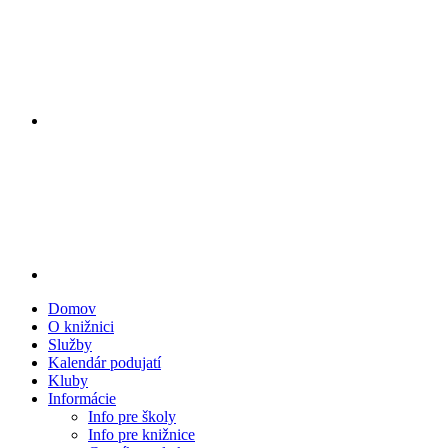
Domov
O knižnici
Služby
Kalendár podujatí
Kluby
Informácie
Info pre školy
Info pre knižnice