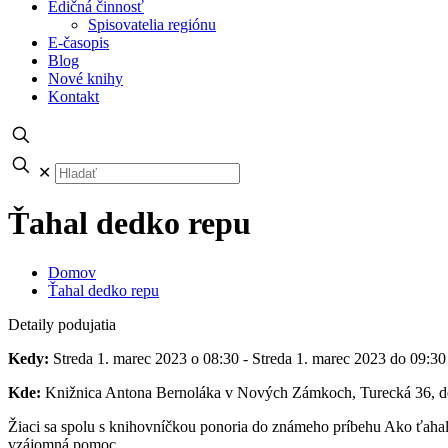
Edičná činnosť
Spisovatelia regiónu
E-časopis
Blog
Nové knihy
Kontakt
✕
Ťahal dedko repu
Domov
Ťahal dedko repu
Detaily podujatia
Kedy:
Streda 1. marec 2023 o 08:30 - Streda 1. marec 2023 do 09:30
Kde:
Knižnica Antona Bernoláka v Nových Zámkoch, Turecká 36, de
Žiaci sa spolu s knihovníčkou ponoria do známeho príbehu Ako ťahal de
vzájomná pomoc.