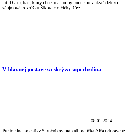
Titul Grip, had, ktorý chcel mať nohy bude sprevádzať deti zo
záujmového krúžku Šikovné ručičky. Cez...
V hlavnej postave sa skrýva superhrdina
08.01.2024
Pre triedne kolektívy 5. ročníkov má knihovníčka Alča pripravené