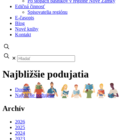
Po stopách básnikov v regióne Nové Zámky
Edičná činnosť
Spisovatelia regiónu
E-časopis
Blog
Nové knihy
Kontakt
✕
Najbližšie podujatia
Domov
Najbližšie podujatia
Archív
2026
2025
2024
2023