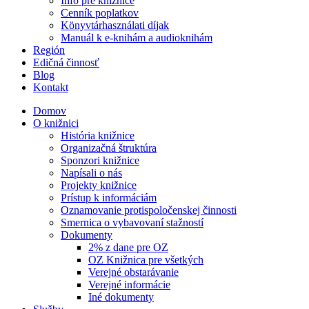
Info pre knižnice
Cenník poplatkov
Könyvtárhasználati díjak
Manuál k e-knihám a audioknihám
Región
Edičná činnosť
Blog
Kontakt
Domov
O knižnici
História knižnice
Organizačná štruktúra
Sponzori knižnice
Napísali o nás
Projekty knižnice
Prístup k informáciám
Oznamovanie protispoločenskej činnosti
Smernica o vybavovaní stažností
Dokumenty
2% z dane pre OZ
OZ Knižnica pre všetkých
Verejné obstarávanie
Verejné informácie
Iné dokumenty