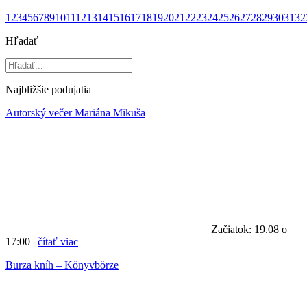
1
2
3
4
5
6
7
8
9
10
11
12
13
14
15
16
17
18
19
20
21
22
23
24
25
26
27
28
29
30
31
32
Hľadať
Najbližšie podujatia
Autorský večer Mariána Mikuša
Začiatok: 19.08 o
17:00 |
čítať viac
Burza kníh – Könyvbörze