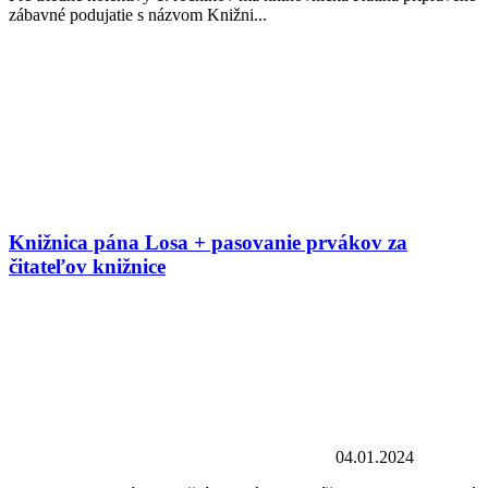
zábavné podujatie s názvom Knižni...
Knižnica pána Losa + pasovanie prvákov za
čitateľov knižnice
04.01.2024