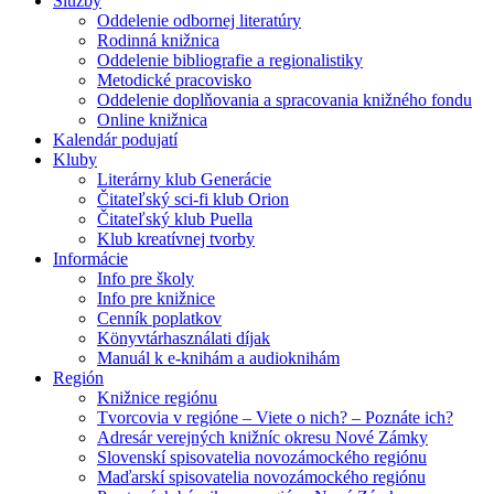
Služby
Oddelenie odbornej literatúry
Rodinná knižnica
Oddelenie bibliografie a regionalistiky
Metodické pracovisko
Oddelenie doplňovania a spracovania knižného fondu
Online knižnica
Kalendár podujatí
Kluby
Literárny klub Generácie
Čitateľský sci-fi klub Orion
Čitateľský klub Puella
Klub kreatívnej tvorby
Informácie
Info pre školy
Info pre knižnice
Cenník poplatkov
Könyvtárhasználati díjak
Manuál k e-knihám a audioknihám
Región
Knižnice regiónu
Tvorcovia v regióne – Viete o nich? – Poznáte ich?
Adresár verejných knižníc okresu Nové Zámky
Slovenskí spisovatelia novozámockého regiónu
Maďarskí spisovatelia novozámockého regiónu