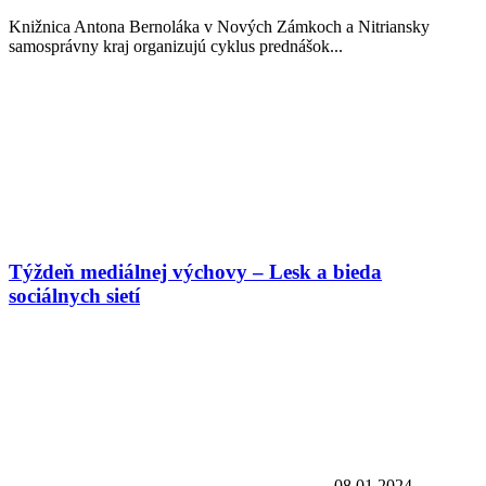
Knižnica Antona Bernoláka v Nových Zámkoch a Nitriansky
samosprávny kraj organizujú cyklus prednášok...
Týždeň mediálnej výchovy – Lesk a bieda
sociálnych sietí
08.01.2024