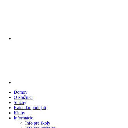
Domov
O knižnici
Služby
Kalendár podujatí
Kluby
Informácie
Info pre školy