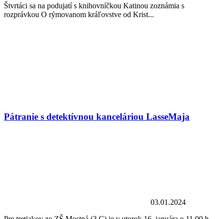
Štvrtáci sa na podujatí s knihovníčkou Katinou zoznámia s
rozprávkou O rýmovanom kráľovstve od Krist...
Pátranie s detektívnou kanceláriou LasseMaja
03.01.2024
Pre tretiakov zo ZŠ Mostná (3.C) je v utorok 16. januára o 11.00 h