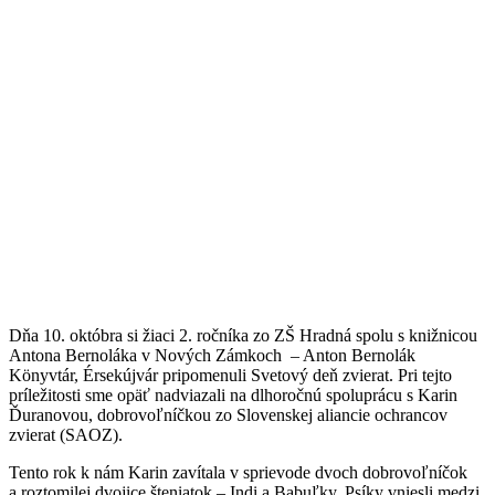
Dňa 10. októbra si žiaci 2. ročníka zo ZŠ Hradná spolu s knižnicou
Antona Bernoláka v Nových Zámkoch – Anton Bernolák
Könyvtár, Érsekújvár pripomenuli Svetový deň zvierat. Pri tejto
príležitosti sme opäť nadviazali na dlhoročnú spoluprácu s Karin
Ďuranovou, dobrovoľníčkou zo Slovenskej aliancie ochrancov
zvierat (SAOZ).
Tento rok k nám Karin zavítala v sprievode dvoch dobrovoľníčok
a roztomilej dvojice šteniatok – Indi a Babuľky. Psíky vniesli medzi