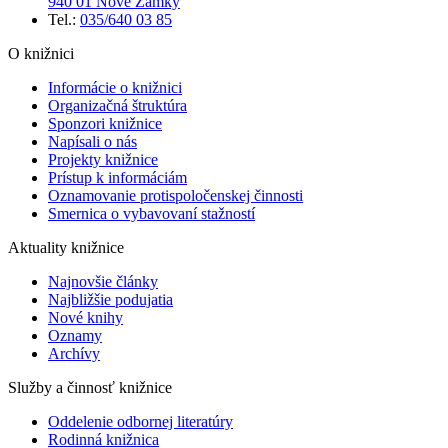
940 01 Nové Zámky
Tel.:
035/640 03 85
O knižnici
Informácie o knižnici
Organizačná štruktúra
Sponzori knižnice
Napísali o nás
Projekty knižnice
Prístup k informáciám
Oznamovanie protispoločenskej činnosti
Smernica o vybavovaní stažností
Aktuality knižnice
Najnovšie články
Najbližšie podujatia
Nové knihy
Oznamy
Archívy
Služby a činnosť knižnice
Oddelenie odbornej literatúry
Rodinná knižnica