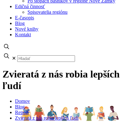
Po stopách básnikov v regióne Nové Zámky
Edičná činnosť
Spisovatelia regiónu
E-časopis
Blog
Nové knihy
Kontakt
✕
Zvieratá z nás robia lepších
ľudí
Domov
Blog
Report
Zvieratá z nás robia lepších ľudí