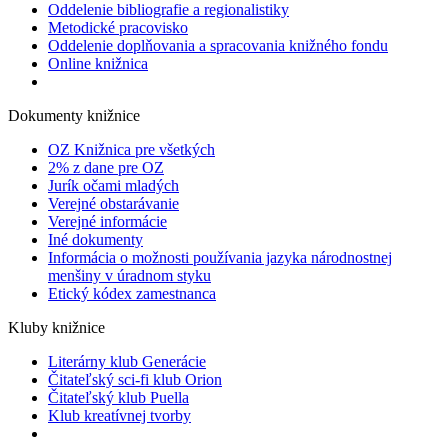
Oddelenie bibliografie a regionalistiky
Metodické pracovisko
Oddelenie doplňovania a spracovania knižného fondu
Online knižnica
Dokumenty knižnice
OZ Knižnica pre všetkých
2% z dane pre OZ
Jurík očami mladých
Verejné obstarávanie
Verejné informácie
Iné dokumenty
Informácia o možnosti používania jazyka národnostnej
menšiny v úradnom styku
Etický kódex zamestnanca
Kluby knižnice
Literárny klub Generácie
Čitateľský sci-fi klub Orion
Čitateľský klub Puella
Klub kreatívnej tvorby