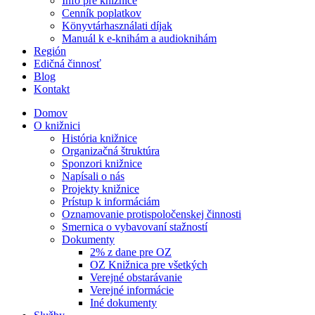
Info pre knižnice
Cenník poplatkov
Könyvtárhasználati díjak
Manuál k e-knihám a audioknihám
Región
Edičná činnosť
Blog
Kontakt
Domov
O knižnici
História knižnice
Organizačná štruktúra
Sponzori knižnice
Napísali o nás
Projekty knižnice
Prístup k informáciám
Oznamovanie protispoločenskej činnosti
Smernica o vybavovaní stažností
Dokumenty
2% z dane pre OZ
OZ Knižnica pre všetkých
Verejné obstarávanie
Verejné informácie
Iné dokumenty