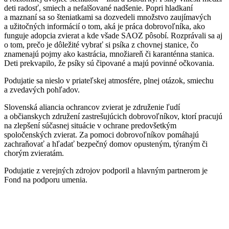
deti radosť, smiech a nefalšované nadšenie. Popri hladkaní
a maznaní sa so šteniatkami sa dozvedeli množstvo zaujímavých
a užitočných informácií o tom, aká je práca dobrovoľníka, ako
funguje adopcia zvierat a kde všade SAOZ pôsobí. Rozprávali sa aj
o tom, prečo je dôležité vybrať si psíka z chovnej stanice, čo
znamenajú pojmy ako kastrácia, množiareň či karanténna stanica.
Deti prekvapilo, že psíky sú čipované a majú povinné očkovania.
Podujatie sa nieslo v priateľskej atmosfére, plnej otázok, smiechu
a zvedavých pohľadov.
Slovenská aliancia ochrancov zvierat je združenie ľudí
a občianskych združení zastrešujúcich dobrovoľníkov, ktorí pracujú
na zlepšení súčasnej situácie v ochrane predovšetkým
spoločenských zvierat. Za pomoci dobrovoľníkov pomáhajú
zachraňovať a hľadať bezpečný domov opusteným, týraným či
chorým zvieratám.
Podujatie z verejných zdrojov podporil a hlavným partnerom je
Fond na podporu umenia.