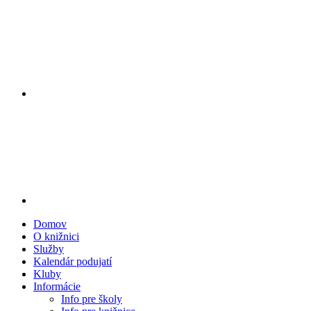
Domov
O knižnici
Služby
Kalendár podujatí
Kluby
Informácie
Info pre školy