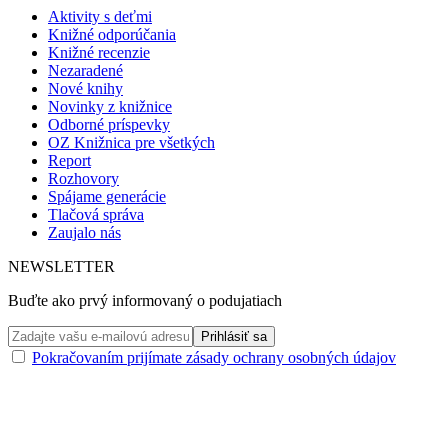
Aktivity s deťmi
Knižné odporúčania
Knižné recenzie
Nezaradené
Nové knihy
Novinky z knižnice
Odborné príspevky
OZ Knižnica pre všetkých
Report
Rozhovory
Spájame generácie
Tlačová správa
Zaujalo nás
NEWSLETTER
Buďte ako prvý informovaný o podujatiach
Pokračovaním prijímate zásady ochrany osobných údajov