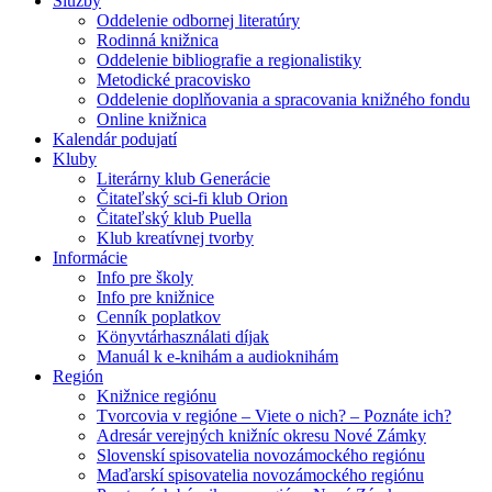
Služby
Oddelenie odbornej literatúry
Rodinná knižnica
Oddelenie bibliografie a regionalistiky
Metodické pracovisko
Oddelenie doplňovania a spracovania knižného fondu
Online knižnica
Kalendár podujatí
Kluby
Literárny klub Generácie
Čitateľský sci-fi klub Orion
Čitateľský klub Puella
Klub kreatívnej tvorby
Informácie
Info pre školy
Info pre knižnice
Cenník poplatkov
Könyvtárhasználati díjak
Manuál k e-knihám a audioknihám
Región
Knižnice regiónu
Tvorcovia v regióne – Viete o nich? – Poznáte ich?
Adresár verejných knižníc okresu Nové Zámky
Slovenskí spisovatelia novozámockého regiónu
Maďarskí spisovatelia novozámockého regiónu