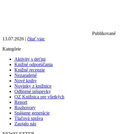
Publikované
13.07.2026 |
čítať viac
Kategórie
Aktivity s deťmi
Knižné odporúčania
Knižné recenzie
Nezaradené
Nové knihy
Novinky z knižnice
Odborné príspevky
OZ Knižnica pre všetkých
Report
Rozhovory
Spájame generácie
Tlačová správa
Zaujalo nás
NEWSLETTER