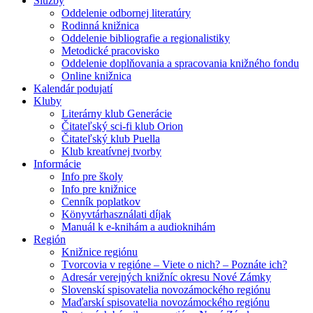
Služby
Oddelenie odbornej literatúry
Rodinná knižnica
Oddelenie bibliografie a regionalistiky
Metodické pracovisko
Oddelenie doplňovania a spracovania knižného fondu
Online knižnica
Kalendár podujatí
Kluby
Literárny klub Generácie
Čitateľský sci-fi klub Orion
Čitateľský klub Puella
Klub kreatívnej tvorby
Informácie
Info pre školy
Info pre knižnice
Cenník poplatkov
Könyvtárhasználati díjak
Manuál k e-knihám a audioknihám
Región
Knižnice regiónu
Tvorcovia v regióne – Viete o nich? – Poznáte ich?
Adresár verejných knižníc okresu Nové Zámky
Slovenskí spisovatelia novozámockého regiónu
Maďarskí spisovatelia novozámockého regiónu