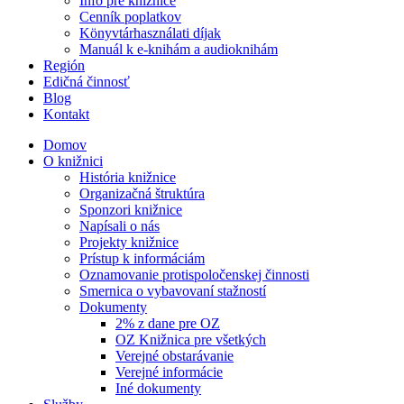
Info pre knižnice
Cenník poplatkov
Könyvtárhasználati díjak
Manuál k e-knihám a audioknihám
Región
Edičná činnosť
Blog
Kontakt
Domov
O knižnici
História knižnice
Organizačná štruktúra
Sponzori knižnice
Napísali o nás
Projekty knižnice
Prístup k informáciám
Oznamovanie protispoločenskej činnosti
Smernica o vybavovaní stažností
Dokumenty
2% z dane pre OZ
OZ Knižnica pre všetkých
Verejné obstarávanie
Verejné informácie
Iné dokumenty