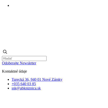
Odoberajte Newsletter
Kontaktné údaje
Turecká 36, 940 01 Nové Zámky
+035 640 03 85
ssk@abkniznica.sk