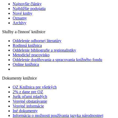
Najnovšie články
Najbližšie podujatia
Nové knihy
Oznamy
Archívy
Služby a činnosť knižnice
Oddelenie odbornej literatúry
Rodinná knižnica
Oddelenie bibliografie a regionalistiky
Metodické pracovisko
Oddelenie doplňovania a spracovania knižného fondu
Online knižnica
Dokumenty knižnice
OZ Knižnica pre všetkých
2% z dane pre OZ
Jurík očami mladých
Verejné obstarávanie
Verejné informácie
Iné dokumenty
Informácia o možnosti používania jazyka národnostnej