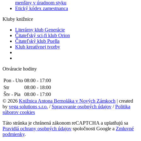
menšiny v úradnom styku
Etický kódex zamestnanca
Kluby knižnice
Literárny klub Generácie
Čitateľský sci-fi klub Orion
Čitateľský klub Puella
Klub kreatívnej tvorby
Otváracie hodiny
Pon - Uto
08:00 - 17:00
Str
08:00 - 18:00
Štv - Pia
08:00 - 17:00
© 2026
Knižnica Antona Bernoláka v Nových Zámkoch
| created
by
vega solutions s.r.o.
/
Spracovanie osobných údajov
/
Politika
súborov cookies
Táto stránka je chránená zákonom reCAPTCHA a uplatňujú sa
Pravidlá ochrany osobných údajov
spoločnosti Google a
Zmluvné
podmienky
.