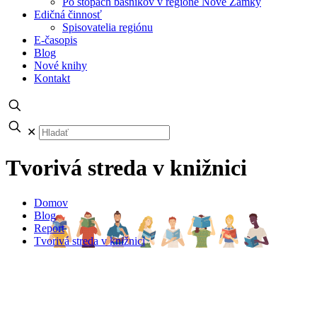
Po stopách básnikov v regióne Nové Zámky
Edičná činnosť
Spisovatelia regiónu
E-časopis
Blog
Nové knihy
Kontakt
✕
Tvorivá streda v knižnici
Domov
Blog
Report
Tvorivá streda v knižnici