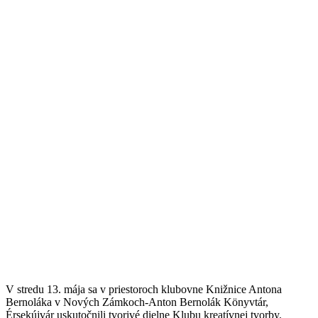
V stredu 13. mája sa v priestoroch klubovne Knižnice Antona
Bernoláka v Nových Zámkoch-Anton Bernolák Könyvtár,
Érsekújvár uskutočnili tvorivé dielne Klubu kreatívnej tvorby.