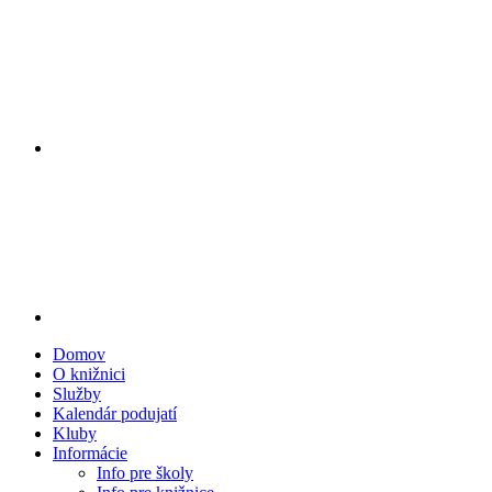
Domov
O knižnici
Služby
Kalendár podujatí
Kluby
Informácie
Info pre školy