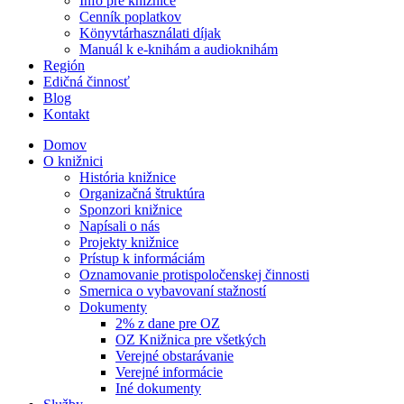
Info pre knižnice
Cenník poplatkov
Könyvtárhasználati díjak
Manuál k e-knihám a audioknihám
Región
Edičná činnosť
Blog
Kontakt
Domov
O knižnici
História knižnice
Organizačná štruktúra
Sponzori knižnice
Napísali o nás
Projekty knižnice
Prístup k informáciám
Oznamovanie protispoločenskej činnosti
Smernica o vybavovaní stažností
Dokumenty
2% z dane pre OZ
OZ Knižnica pre všetkých
Verejné obstarávanie
Verejné informácie
Iné dokumenty