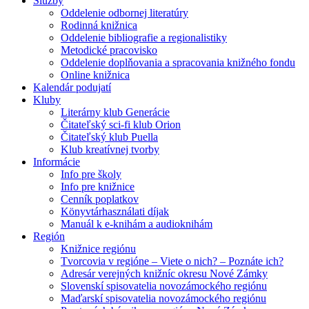
Služby
Oddelenie odbornej literatúry
Rodinná knižnica
Oddelenie bibliografie a regionalistiky
Metodické pracovisko
Oddelenie doplňovania a spracovania knižného fondu
Online knižnica
Kalendár podujatí
Kluby
Literárny klub Generácie
Čitateľský sci-fi klub Orion
Čitateľský klub Puella
Klub kreatívnej tvorby
Informácie
Info pre školy
Info pre knižnice
Cenník poplatkov
Könyvtárhasználati díjak
Manuál k e-knihám a audioknihám
Región
Knižnice regiónu
Tvorcovia v regióne – Viete o nich? – Poznáte ich?
Adresár verejných knižníc okresu Nové Zámky
Slovenskí spisovatelia novozámockého regiónu
Maďarskí spisovatelia novozámockého regiónu