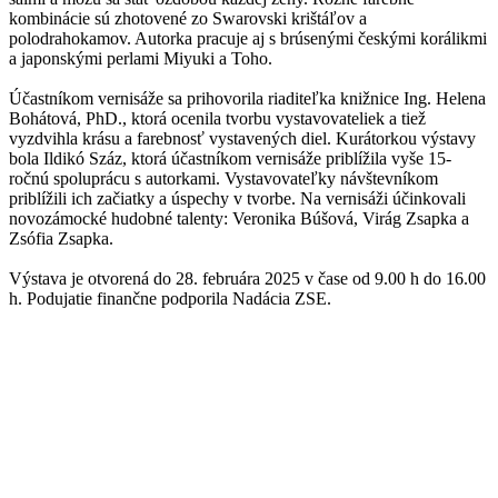
kombinácie sú zhotovené zo Swarovski krištáľov a
polodrahokamov. Autorka pracuje aj s brúsenými českými korálikmi
a japonskými perlami Miyuki a Toho.
Účastníkom vernisáže sa prihovorila riaditeľka knižnice Ing. Helena
Bohátová, PhD., ktorá ocenila tvorbu vystavovateliek a tiež
vyzdvihla krásu a farebnosť vystavených diel. Kurátorkou výstavy
bola Ildikó Száz, ktorá účastníkom vernisáže priblížila vyše 15-
ročnú spoluprácu s autorkami. Vystavovateľky návštevníkom
priblížili ich začiatky a úspechy v tvorbe. Na vernisáži účinkovali
novozámocké hudobné talenty: Veronika Búšová, Virág Zsapka a
Zsófia Zsapka.
Výstava je otvorená do 28. februára 2025 v čase od 9.00 h do 16.00
h. Podujatie finančne podporila Nadácia ZSE.