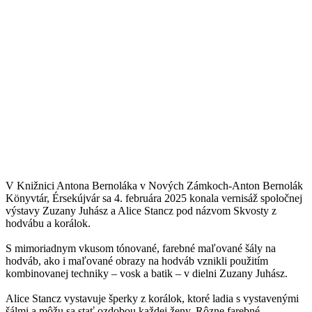
V Knižnici Antona Bernoláka v Nových Zámkoch-Anton Bernolák
Könyvtár, Érsekújvár sa 4. februára 2025 konala vernisáž spoločnej
výstavy Zuzany Juhász a Alice Stancz pod názvom Skvosty z
hodvábu a korálok.
S mimoriadnym vkusom tónované, farebné maľované šály na
hodváb, ako i maľované obrazy na hodváb vznikli použitím
kombinovanej techniky – vosk a batik – v dielni Zuzany Juhász.
Alice Stancz vystavuje šperky z korálok, ktoré ladia s vystavenými
šálmi a môžu sa stať ozdobou každej ženy. Rôzne farebné