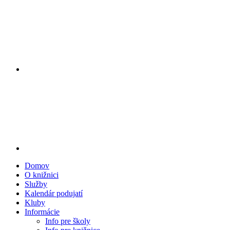
Domov
O knižnici
Služby
Kalendár podujatí
Kluby
Informácie
Info pre školy