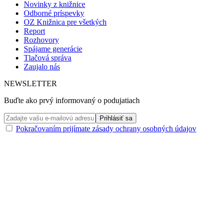
Novinky z knižnice
Odborné príspevky
OZ Knižnica pre všetkých
Report
Rozhovory
Spájame generácie
Tlačová správa
Zaujalo nás
NEWSLETTER
Buďte ako prvý informovaný o podujatiach
Pokračovaním prijímate zásady ochrany osobných údajov