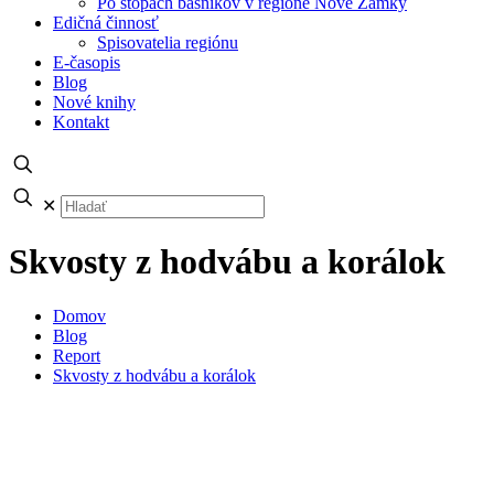
Po stopách básnikov v regióne Nové Zámky
Edičná činnosť
Spisovatelia regiónu
E-časopis
Blog
Nové knihy
Kontakt
✕
Skvosty z hodvábu a korálok
Domov
Blog
Report
Skvosty z hodvábu a korálok