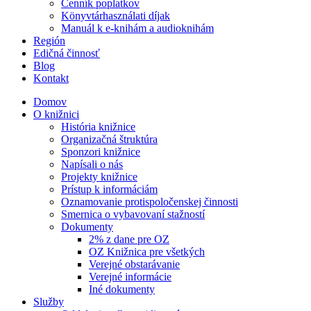
Cenník poplatkov
Könyvtárhasználati díjak
Manuál k e-knihám a audioknihám
Región
Edičná činnosť
Blog
Kontakt
Domov
O knižnici
História knižnice
Organizačná štruktúra
Sponzori knižnice
Napísali o nás
Projekty knižnice
Prístup k informáciám
Oznamovanie protispoločenskej činnosti
Smernica o vybavovaní stažností
Dokumenty
2% z dane pre OZ
OZ Knižnica pre všetkých
Verejné obstarávanie
Verejné informácie
Iné dokumenty
Služby