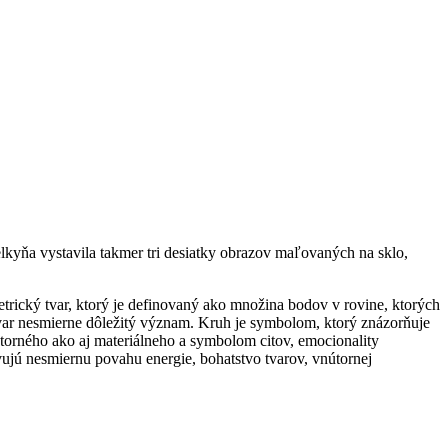
kyňa vystavila takmer tri desiatky obrazov maľovaných na sklo,
rický tvar, ktorý je definovaný ako množina bodov v rovine, ktorých
var nesmierne dôležitý význam. Kruh je symbolom, ktorý znázorňuje
útorného ako aj materiálneho a symbolom citov, emocionality
ujú nesmiernu povahu energie, bohatstvo tvarov, vnútornej