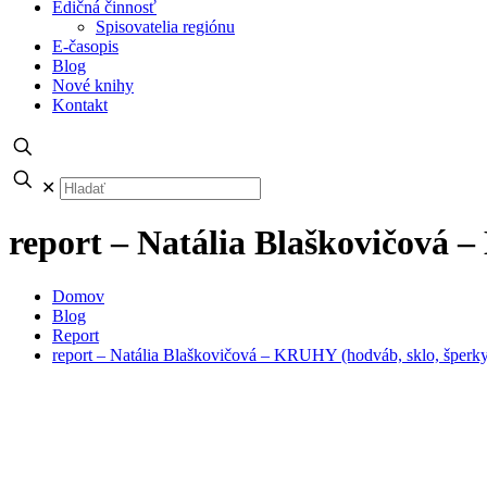
Edičná činnosť
Spisovatelia regiónu
E-časopis
Blog
Nové knihy
Kontakt
✕
report – Natália Blaškovičová 
Domov
Blog
Report
report – Natália Blaškovičová – KRUHY (hodváb, sklo, šperk