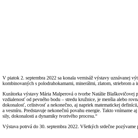
V piatok 2. septembra 2022 sa konala vernisáž výstavy uznávanej vý
kombinovaných s polodrahokamami, minerálmi, zlatom, striebrom a 
Kurátorka výstavy Mária Malperová o tvorbe Natálie Blaškovičovej p
vzdialenosť od pevného bodu – stredu kružnice, je menšia alebo ro
dokonalosť, celistvosť a nekonečno, aj napriek matematickej definíc
a vesmíru. Predstavuje nekonečnú povahu energie. Takto vnímame aj d
sily, dokonalosti a dynamiky tvorivého procesu.“
Výstava potrvá do 30. septembra 2022. Všetkých srdečne pozývame p