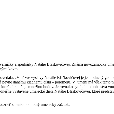
tvarníčky a šperkárky Natálie Blaškovičovej. Známa novozámocká umel
inými kovmi.
ovedala: „V názve výstavy Natálie Blaškovičovej je jednoduchý geomet
vná pevne danému kladnému číslu – polomeru. V umení má však tento t
ii, ktorá ohraničuje množinu bodov. Je rovnako symbolom bohatstva vn
nešné vystavené umelecké diela Natálie Blaškovičovej, ktoré predstav
ozrieť si tento hodnotný umelecký zážitok.