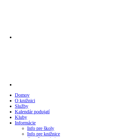
Domov
O knižnici
Služby
Kalendár podujatí
Kluby
Informácie
Info pre školy
Info pre knižnice