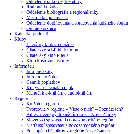
Oddelenie odbornej literatúry
Rodinná knižnica
Oddelenie bibliografie a regionalistiky
Metodické pracovisko
Oddelenie doplňovania a spracovania knižného fondu
Online knižnica
Kalendár podujatí
Kluby
Literárny klub Generácie
Čitateľský sci-fi klub Orion
Čitateľský klub Puella
Klub kreatívnej tvorby
Informácie
Info pre školy
Info pre knižnice
Cenník poplatkov
Könyvtárhasználati díjak
Manuál k e-knihám a audioknihám
Región
Knižnice regiónu
Tvorcovia v regióne – Viete o nich? – Poznáte ich?
Adresár verejných knižníc okresu Nové Zámky
Slovenskí spisovatelia novozámockého regiónu
Maďarskí spisovatelia novozámockého regiónu
Po stopách básnikov v regióne Nové Zámky