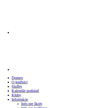
Domov
O knižnici
Služby
Kalendár podujatí
Kluby
Informácie
Info pre školy