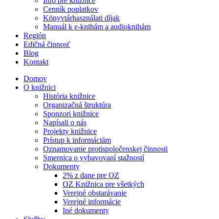
Info pre knižnice
Cenník poplatkov
Könyvtárhasználati díjak
Manuál k e-knihám a audioknihám
Región
Edičná činnosť
Blog
Kontakt
Domov
O knižnici
História knižnice
Organizačná štruktúra
Sponzori knižnice
Napísali o nás
Projekty knižnice
Prístup k informáciám
Oznamovanie protispoločenskej činnosti
Smernica o vybavovaní stažností
Dokumenty
2% z dane pre OZ
OZ Knižnica pre všetkých
Verejné obstarávanie
Verejné informácie
Iné dokumenty