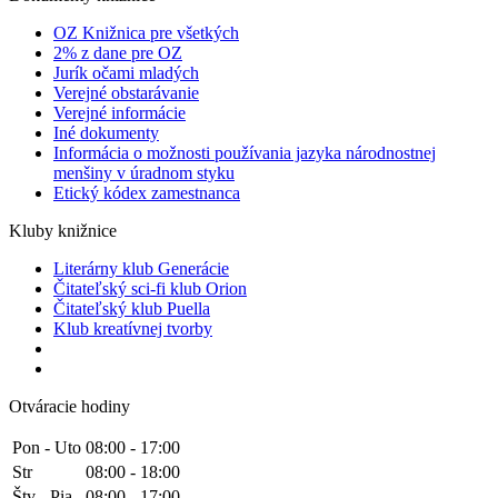
OZ Knižnica pre všetkých
2% z dane pre OZ
Jurík očami mladých
Verejné obstarávanie
Verejné informácie
Iné dokumenty
Informácia o možnosti používania jazyka národnostnej
menšiny v úradnom styku
Etický kódex zamestnanca
Kluby knižnice
Literárny klub Generácie
Čitateľský sci-fi klub Orion
Čitateľský klub Puella
Klub kreatívnej tvorby
Otváracie hodiny
Pon - Uto
08:00 - 17:00
Str
08:00 - 18:00
Štv - Pia
08:00 - 17:00