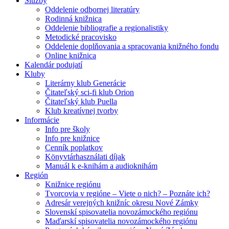
Služby
Oddelenie odbornej literatúry
Rodinná knižnica
Oddelenie bibliografie a regionalistiky
Metodické pracovisko
Oddelenie doplňovania a spracovania knižného fondu
Online knižnica
Kalendár podujatí
Kluby
Literárny klub Generácie
Čitateľský sci-fi klub Orion
Čitateľský klub Puella
Klub kreatívnej tvorby
Informácie
Info pre školy
Info pre knižnice
Cenník poplatkov
Könyvtárhasználati díjak
Manuál k e-knihám a audioknihám
Región
Knižnice regiónu
Tvorcovia v regióne – Viete o nich? – Poznáte ich?
Adresár verejných knižníc okresu Nové Zámky
Slovenskí spisovatelia novozámockého regiónu
Maďarskí spisovatelia novozámockého regiónu