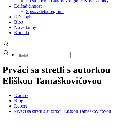
Po stopách básnikov v regióne Nové Zámky
Edičná činnosť
Spisovatelia regiónu
E-časopis
Blog
Nové knihy
Kontakt
✕
Prváci sa stretli s autorkou
Eliškou Tamaškovičovou
Domov
Blog
Report
Prváci sa stretli s autorkou Eliškou Tamaškovičovou