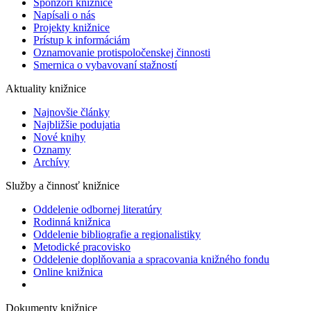
Sponzori knižnice
Napísali o nás
Projekty knižnice
Prístup k informáciám
Oznamovanie protispoločenskej činnosti
Smernica o vybavovaní stažností
Aktuality knižnice
Najnovšie články
Najbližšie podujatia
Nové knihy
Oznamy
Archívy
Služby a činnosť knižnice
Oddelenie odbornej literatúry
Rodinná knižnica
Oddelenie bibliografie a regionalistiky
Metodické pracovisko
Oddelenie doplňovania a spracovania knižného fondu
Online knižnica
Dokumenty knižnice