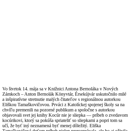
Vo štvrtok 14. mája sa v Knižnici Antona Bernoláka v Nových
Zámkoch – Anton Bernolák Könyvtár, Érsekújvár uskutočnilo milé
a inšpiratívne stretnutie malých čitateľov s regionálnou autorkou
Eliškou Tamaškovičovou. Prváci z Katolíckej spojenej školy sa na
chvíľu premenili na pozorné publikum a spoločne s autorkou
objavovali svet jej knihy Kocúr nie je sliepka — príbeh o zvedavom
kocúrikovi, ktorý sa pokúša spriateliť so sliepkami a popri tom sa
učí, že byť iný neznamená byť menej dôležitý. Eliška
Tamaškovičová deťom príbeh nielen prerozprávala, ale ho aj oživila