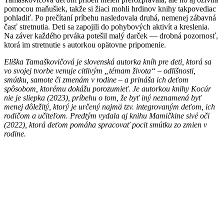
pomocou maňušiek, takže si žiaci mohli hrdinov knihy takpovediac
pohladiť. Po prečítaní príbehu nasledovala druhá, nemenej zábavná
časť stretnutia. Deti sa zapojili do pohybových aktivít a kreslenia.
Na záver každého prváka potešil malý darček — drobná pozornosť,
ktorá im stretnutie s autorkou opätovne pripomenie.
Eliška Tamaškovičová je slovenská autorka kníh pre deti, ktorá sa
vo svojej tvorbe venuje citlivým „témam života“ – odlišnosti,
smútku, samote či zmenám v rodine – a prináša ich deťom
spôsobom, ktorému dokážu porozumieť. Je autorkou knihy Kocúr
nie je sliepka (2023), príbehu o tom, že byť iný neznamená byť
menej dôležitý, ktorý je určený najmä tzv. integrovaným deťom, ich
rodičom a učiteľom. Predtým vydala aj knihu Mamičkine sivé oči
(2022), ktorá deťom pomáha spracovať pocit smútku zo zmien v
rodine.