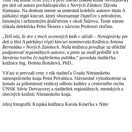
pre deti od autora pochádzajúceho z Nových Zámkov Dávida
Hamrana. Na druhom mieste sa umiestnil kolektív autorov titulu A
párkányi régió kincsei, ktorý oboznamuje čitateľov s prírodným,
hmotným i nehmotným dedičstvom v okolí Štúrova. Tretie miesto
získala detektívka Petra Šlosera s názvom Profesori zločinu.
„
Teší nás, že dve z troch ocenených kníh v súťaži – Nerozprávky pre
deti a titul A párkányi régió kincsei nominovala Knižnica Antona
Bernoláka v Nových Zámkoch. Naša knižnica považuje za dôležité
podporovať regionálnych autorov, a preto sa snaží priblížiť ich
literárnu tvorbu čo najširšiemu publiku
,“ povedala riaditeľka
knižnice Ing. Helena Bohátová, PhD..
Víťazi si prevzali ceny z rúk riaditeľa Úradu Nitrianskeho
samosprávneho kraja Petra Privalinca. Slávnostné vyhodnotenie sa
konalo za prítomnosti vedúcej odboru kultúry a cestovného ruchu
ÚNSK Silvie Detvayovej a riaditeliek regionálnych, mestských a
obecných knižníc Nitrianskeho kraja.
zdroj fotografií: Krajská knižnica Karola Kmeťka v Nitre