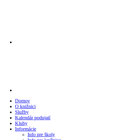
Domov
O knižnici
Služby
Kalendár podujatí
Kluby
Informácie
Info pre školy