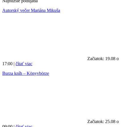
Najbližšie podujatia
Autorský večer Mariána Mikuša
Začiatok: 19.08 o
17:00 |
čítať viac
Burza kníh – Könyvbörze
Začiatok: 25.08 o
09:00 |
čítať viac