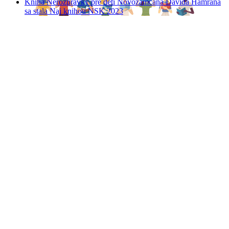
Kniha Nerozprávky pre deti Novozámčana Dávida Hamrana
sa stala Naj knihou NSK 2023