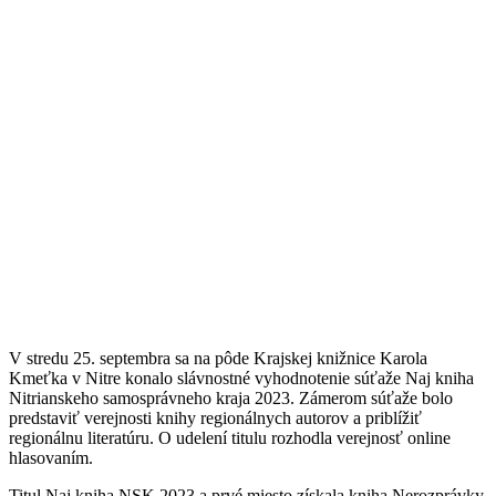
V stredu 25. septembra sa na pôde Krajskej knižnice Karola
Kmeťka v Nitre konalo slávnostné vyhodnotenie súťaže Naj kniha
Nitrianskeho samosprávneho kraja 2023. Zámerom súťaže bolo
predstaviť verejnosti knihy regionálnych autorov a priblížiť
regionálnu literatúru. O udelení titulu rozhodla verejnosť online
hlasovaním.
Titul Naj kniha NSK 2023 a prvé miesto získala kniha Nerozprávky