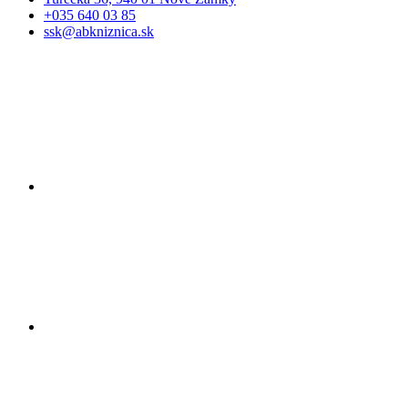
+035 640 03 85
ssk@abkniznica.sk