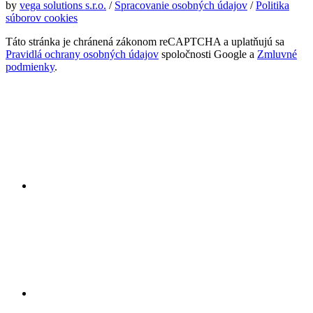
by
vega solutions s.r.o.
/
Spracovanie osobných údajov
/
Politika
súborov cookies
Táto stránka je chránená zákonom reCAPTCHA a uplatňujú sa
Pravidlá ochrany osobných údajov
spoločnosti Google a
Zmluvné
podmienky
.