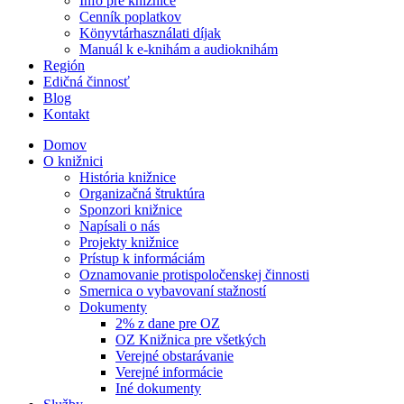
Info pre knižnice
Cenník poplatkov
Könyvtárhasználati díjak
Manuál k e-knihám a audioknihám
Región
Edičná činnosť
Blog
Kontakt
Domov
O knižnici
História knižnice
Organizačná štruktúra
Sponzori knižnice
Napísali o nás
Projekty knižnice
Prístup k informáciám
Oznamovanie protispoločenskej činnosti
Smernica o vybavovaní stažností
Dokumenty
2% z dane pre OZ
OZ Knižnica pre všetkých
Verejné obstarávanie
Verejné informácie
Iné dokumenty