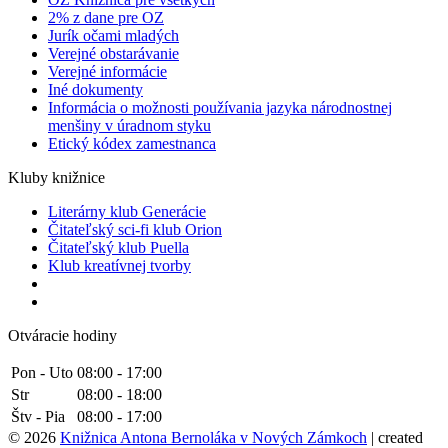
2% z dane pre OZ
Jurík očami mladých
Verejné obstarávanie
Verejné informácie
Iné dokumenty
Informácia o možnosti používania jazyka národnostnej
menšiny v úradnom styku
Etický kódex zamestnanca
Kluby knižnice
Literárny klub Generácie
Čitateľský sci-fi klub Orion
Čitateľský klub Puella
Klub kreatívnej tvorby
Otváracie hodiny
Pon - Uto
08:00 - 17:00
Str
08:00 - 18:00
Štv - Pia
08:00 - 17:00
© 2026
Knižnica Antona Bernoláka v Nových Zámkoch
| created