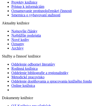
Projekty knižnice
Prístup k informáciám
Oznamovanie protispoločenskej činnosti
Smernica o vybavovaní stažností
Aktuality knižnice
Najnovšie články
Najbližšie podujatia
Nové knihy
Oznamy
Archívy
Služby a činnosť knižnice
Oddelenie odbornej literatúry
Rodinná knižnica
Oddelenie bibliografie a regionalistiky
Metodické pracovisko
Oddelenie doplňovania a spracovania knižného fondu
Online knižnica
Dokumenty knižnice
OZ Knižnica pre všetkých