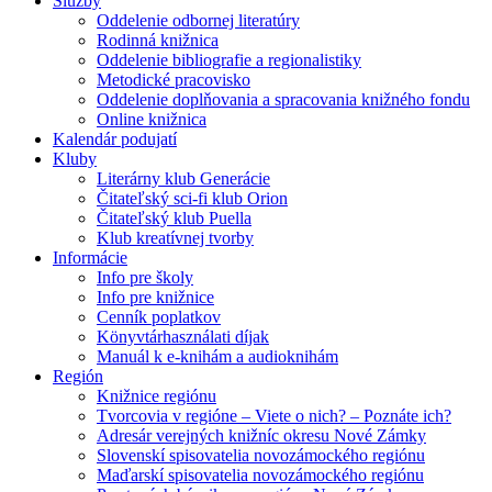
Služby
Oddelenie odbornej literatúry
Rodinná knižnica
Oddelenie bibliografie a regionalistiky
Metodické pracovisko
Oddelenie doplňovania a spracovania knižného fondu
Online knižnica
Kalendár podujatí
Kluby
Literárny klub Generácie
Čitateľský sci-fi klub Orion
Čitateľský klub Puella
Klub kreatívnej tvorby
Informácie
Info pre školy
Info pre knižnice
Cenník poplatkov
Könyvtárhasználati díjak
Manuál k e-knihám a audioknihám
Región
Knižnice regiónu
Tvorcovia v regióne – Viete o nich? – Poznáte ich?
Adresár verejných knižníc okresu Nové Zámky
Slovenskí spisovatelia novozámockého regiónu
Maďarskí spisovatelia novozámockého regiónu