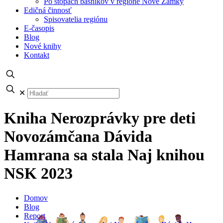
Po stopách básnikov v regióne Nové Zámky
Edičná činnosť
Spisovatelia regiónu
E-časopis
Blog
Nové knihy
Kontakt
✕
Kniha Nerozprávky pre deti
Novozámčana Dávida
Hamrana sa stala Naj knihou
NSK 2023
Domov
Blog
Report