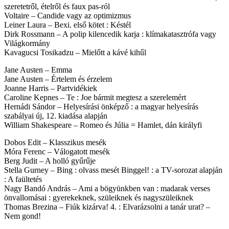
szeretetről, ételről és faux pas-ról
Voltaire – Candide vagy az optimizmus
Leiner Laura – Bexi. első kötet : Késtél
Dirk Rossmann – A polip kilencedik karja : klímakatasztrófa vagy
Világkormány
Kavagucsi Tosikadzu – Mielőtt a kávé kihűl
Jane Austen – Emma
Jane Austen – Értelem és érzelem
Joanne Harris – Partvidékiek
Caroline Kepnes – Te : Joe bármit megtesz a szerelemért
Hernádi Sándor – Helyesírási önképző : a magyar helyesírás
szabályai új, 12. kiadása alapján
William Shakespeare – Romeo és Júlia = Hamlet, dán királyfi
Dobos Edit – Klasszikus mesék
Móra Ferenc – Válogatott mesék
Berg Judit – A holló gyűrűje
Stella Gurney – Bing : olvass mesét Binggel! : a TV-sorozat alapján
: A faültetés
Nagy Bandó András – Ami a bögyünkben van : madarak verses
önvallomásai : gyerekeknek, szüleiknek és nagyszüleiknek
Thomas Brezina – Fiúk kizárva! 4. : Elvarázsolni a tanár urat? –
Nem gond!