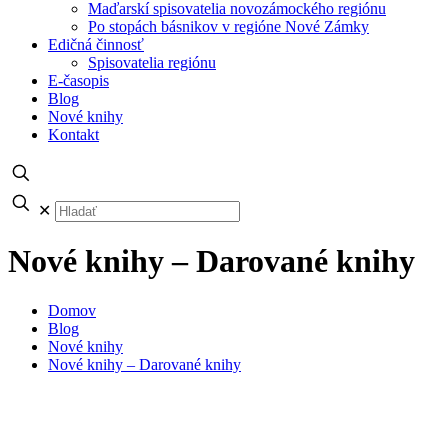
Maďarskí spisovatelia novozámockého regiónu
Po stopách básnikov v regióne Nové Zámky
Edičná činnosť
Spisovatelia regiónu
E-časopis
Blog
Nové knihy
Kontakt
✕
Nové knihy – Darované knihy
Domov
Blog
Nové knihy
Nové knihy – Darované knihy