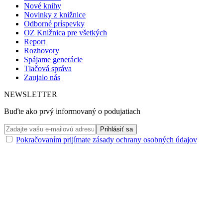
Nové knihy
Novinky z knižnice
Odborné príspevky
OZ Knižnica pre všetkých
Report
Rozhovory
Spájame generácie
Tlačová správa
Zaujalo nás
NEWSLETTER
Buďte ako prvý informovaný o podujatiach
Pokračovaním prijímate zásady ochrany osobných údajov