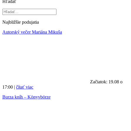
Hľadať
Najbližšie podujatia
Autorský večer Mariána Mikuša
Začiatok: 19.08 o
17:00 |
čítať viac
Burza kníh – Könyvbörze