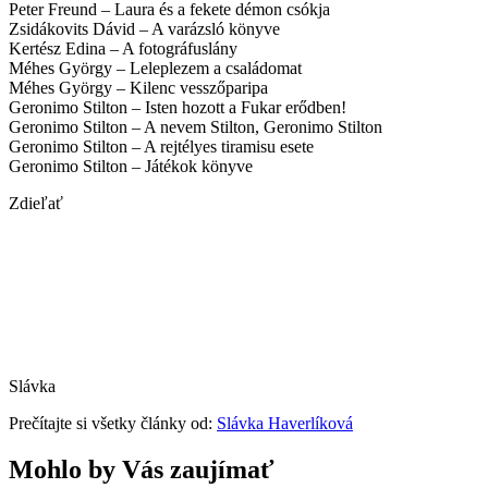
Peter Freund – Laura és a fekete démon csókja
Zsidákovits Dávid – A varázsló könyve
Kertész Edina – A fotográfuslány
Méhes György – Leleplezem a családomat
Méhes György – Kilenc vesszőparipa
Geronimo Stilton – Isten hozott a Fukar erődben!
Geronimo Stilton – A nevem Stilton, Geronimo Stilton
Geronimo Stilton – A rejtélyes tiramisu esete
Geronimo Stilton – Játékok könyve
Zdieľať
Slávka
Prečítajte si všetky články od:
Slávka Haverlíková
Mohlo by Vás zaujímať