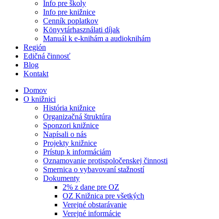
Info pre školy
Info pre knižnice
Cenník poplatkov
Könyvtárhasználati díjak
Manuál k e-knihám a audioknihám
Región
Edičná činnosť
Blog
Kontakt
Domov
O knižnici
História knižnice
Organizačná štruktúra
Sponzori knižnice
Napísali o nás
Projekty knižnice
Prístup k informáciám
Oznamovanie protispoločenskej činnosti
Smernica o vybavovaní stažností
Dokumenty
2% z dane pre OZ
OZ Knižnica pre všetkých
Verejné obstarávanie
Verejné informácie