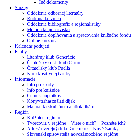
Iné dokumenty
Služby
Oddelenie odbornej literatúry
Rodinná knižnica
Oddelenie bibliografie a regionalistiky
Metodické pracovisko
Oddelenie doplňovania a spracovania knižného fondu
Online knižnica
Kalendár podujatí
Kluby
Literárny klub Generácie
Čitateľský sci-fi klub Orion
Čitateľský klub Puella
Klub kreatívnej tvorby
Informácie
Info pre školy
Info pre knižnice
Cenník poplatkov
Könyvtárhasználati díjak
Manuál k e-knihám a audioknihám
Región
Knižnice regiónu
Tvorcovia v regióne – Viete o nich? – Poznáte ich?
Adresár verejných knižníc okresu Nové Zámky
Slovenskí spisovatelia novozámockého regiónu