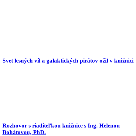
Svet lesných víl a galaktických pirátov ožil v knižnici
Rozhovor s riaditeľkou knižnice s Ing. Helenou
Bohátovou, PhD.