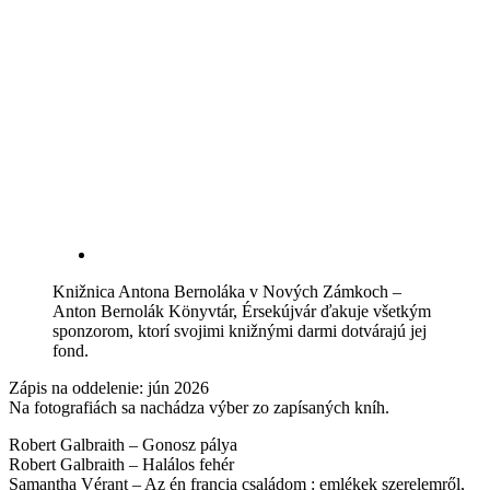
Knižnica Antona Bernoláka v Nových Zámkoch –
Anton Bernolák Könyvtár, Érsekújvár ďakuje všetkým
sponzorom, ktorí svojimi knižnými darmi dotvárajú jej
fond.
Zápis na oddelenie: jún 2026
Na fotografiách sa nachádza výber zo zapísaných kníh.
Robert Galbraith – Gonosz pálya
Robert Galbraith – Halálos fehér
Samantha Vérant – Az én francia családom : emlékek szerelemről,