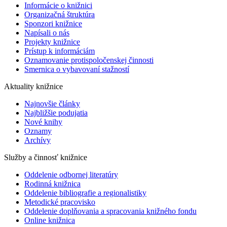
Informácie o knižnici
Organizačná štruktúra
Sponzori knižnice
Napísali o nás
Projekty knižnice
Prístup k informáciám
Oznamovanie protispoločenskej činnosti
Smernica o vybavovaní stažností
Aktuality knižnice
Najnovšie články
Najbližšie podujatia
Nové knihy
Oznamy
Archívy
Služby a činnosť knižnice
Oddelenie odbornej literatúry
Rodinná knižnica
Oddelenie bibliografie a regionalistiky
Metodické pracovisko
Oddelenie doplňovania a spracovania knižného fondu
Online knižnica