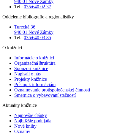
940 01 Nové Zámky
Tel.:
035/640 02 37
Oddelenie bibliografie a regionalistiky
Turecká 36
940 01 Nové Zámky
Tel.:
035/640 03 85
O knižnici
Informácie o knižnici
Organizačná štruktúra
Sponzori knižnice
Napísali o nás
Projekty knižnice
Prístup k informáciám
Oznamovanie protispoločenskej činnosti
Smernica o vybavovaní stažností
Aktuality knižnice
Najnovšie články
Najbližšie podujatia
Nové knihy
Oznamy