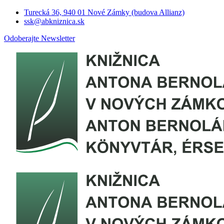
Turecká 36, 940 01 Nové Zámky (budova Allianz)
ssk@abkniznica.sk
Odoberajte Newsletter