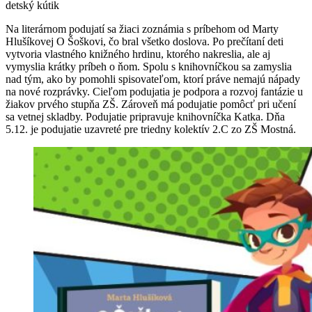
detský kútik
Na literárnom podujatí sa žiaci zoznámia s príbehom od Marty
Hlušíkovej O Šoškovi, čo bral všetko doslova. Po prečítaní deti
vytvoria vlastného knižného hrdinu, ktorého nakreslia, ale aj
vymyslia krátky príbeh o ňom. Spolu s knihovníčkou sa zamyslia
nad tým, ako by pomohli spisovateľom, ktorí práve nemajú nápady
na nové rozprávky. Cieľom podujatia je podpora a rozvoj fantázie u
žiakov prvého stupňa ZŠ. Zároveň má podujatie pomôcť pri učení
sa vetnej skladby. Podujatie pripravuje knihovníčka Katka. Dňa
5.12. je podujatie uzavreté pre triedny kolektív 2.C zo ZŠ Mostná.