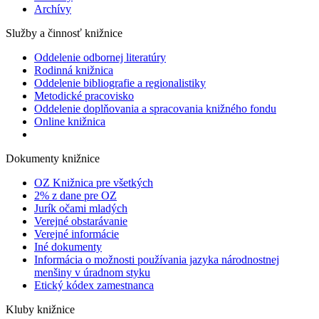
Archívy
Služby a činnosť knižnice
Oddelenie odbornej literatúry
Rodinná knižnica
Oddelenie bibliografie a regionalistiky
Metodické pracovisko
Oddelenie doplňovania a spracovania knižného fondu
Online knižnica
Dokumenty knižnice
OZ Knižnica pre všetkých
2% z dane pre OZ
Jurík očami mladých
Verejné obstarávanie
Verejné informácie
Iné dokumenty
Informácia o možnosti používania jazyka národnostnej
menšiny v úradnom styku
Etický kódex zamestnanca
Kluby knižnice