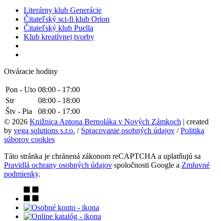
Literárny klub Generácie
Čitateľský sci-fi klub Orion
Čitateľský klub Puella
Klub kreatívnej tvorby
Otváracie hodiny
Pon - Uto
08:00 - 17:00
Str
08:00 - 18:00
Štv - Pia
08:00 - 17:00
© 2026
Knižnica Antona Bernoláka v Nových Zámkoch
| created
by
vega solutions s.r.o.
/
Spracovanie osobných údajov
/
Politika
súborov cookies
Táto stránka je chránená zákonom reCAPTCHA a uplatňujú sa
Pravidlá ochrany osobných údajov
spoločnosti Google a
Zmluvné
podmienky
.