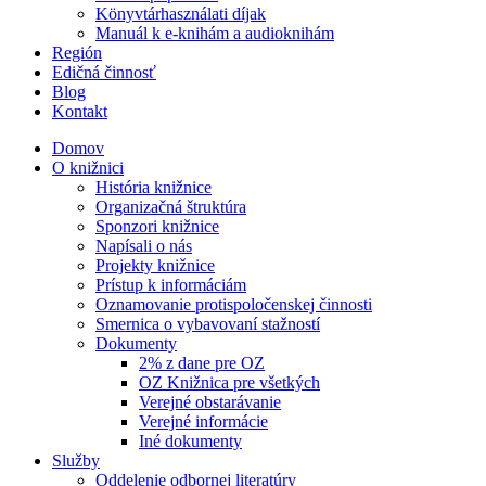
Könyvtárhasználati díjak
Manuál k e-knihám a audioknihám
Región
Edičná činnosť
Blog
Kontakt
Domov
O knižnici
História knižnice
Organizačná štruktúra
Sponzori knižnice
Napísali o nás
Projekty knižnice
Prístup k informáciám
Oznamovanie protispoločenskej činnosti
Smernica o vybavovaní stažností
Dokumenty
2% z dane pre OZ
OZ Knižnica pre všetkých
Verejné obstarávanie
Verejné informácie
Iné dokumenty
Služby
Oddelenie odbornej literatúry