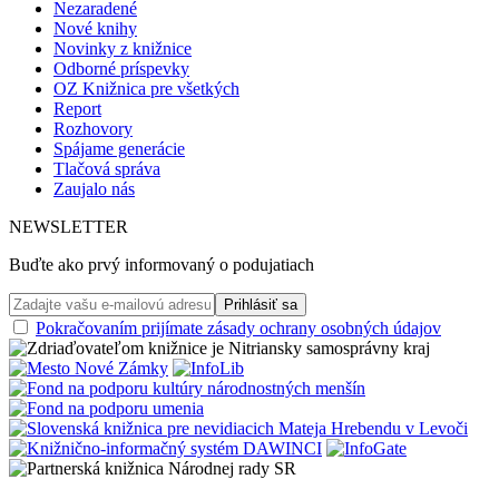
Nezaradené
Nové knihy
Novinky z knižnice
Odborné príspevky
OZ Knižnica pre všetkých
Report
Rozhovory
Spájame generácie
Tlačová správa
Zaujalo nás
NEWSLETTER
Buďte ako prvý informovaný o podujatiach
Pokračovaním prijímate zásady ochrany osobných údajov