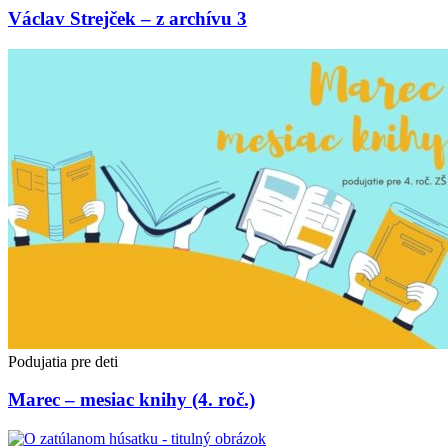
Václav Strejček – z archívu 3
Podujatia pre deti
Marec – mesiac knihy (4. roč.)