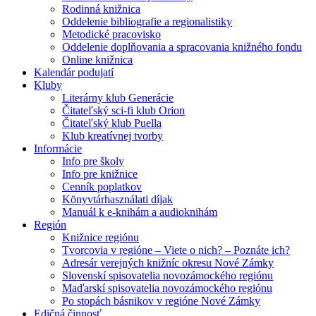
Rodinná knižnica
Oddelenie bibliografie a regionalistiky
Metodické pracovisko
Oddelenie doplňovania a spracovania knižného fondu
Online knižnica
Kalendár podujatí
Kluby
Literárny klub Generácie
Čitateľský sci-fi klub Orion
Čitateľský klub Puella
Klub kreatívnej tvorby
Informácie
Info pre školy
Info pre knižnice
Cenník poplatkov
Könyvtárhasználati díjak
Manuál k e-knihám a audioknihám
Región
Knižnice regiónu
Tvorcovia v regióne – Viete o nich? – Poznáte ich?
Adresár verejných knižníc okresu Nové Zámky
Slovenskí spisovatelia novozámockého regiónu
Maďarskí spisovatelia novozámockého regiónu
Po stopách básnikov v regióne Nové Zámky
Edičná činnosť