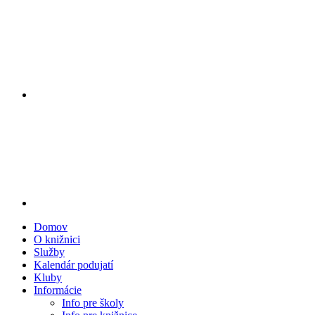
Domov
O knižnici
Služby
Kalendár podujatí
Kluby
Informácie
Info pre školy