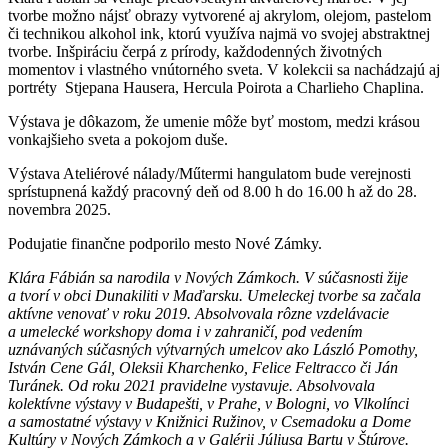
tvorbe možno nájsť obrazy vytvorené aj akrylom, olejom, pastelom
či technikou alkohol ink, ktorú využíva najmä vo svojej abstraktnej
tvorbe. Inšpiráciu čerpá z prírody, každodenných životných
momentov i vlastného vnútorného sveta. V kolekcii sa nachádzajú aj
portréty Stjepana Hausera, Hercula Poirota a Charlieho Chaplina.
Výstava je dôkazom, že umenie môže byť mostom, medzi krásou
vonkajšieho sveta a pokojom duše.
Výstava Ateliérové nálady/Műtermi hangulatom bude verejnosti
sprístupnená každý pracovný deň od 8.00 h do 16.00 h až do 28.
novembra 2025.
Podujatie finančne podporilo mesto Nové Zámky.
Klára Fábián sa narodila v Nových Zámkoch. V súčasnosti žije
a tvorí v obci Dunakiliti v Maďarsku. Umeleckej tvorbe sa začala
aktívne venovať v roku 2019. Absolvovala rôzne vzdelávacie
a umelecké workshopy doma i v zahraničí, pod vedením
uznávaných súčasných výtvarných umelcov ako László Pomothy,
István Cene Gál, Oleksii Kharchenko, Felice Feltracco či Ján
Turánek. Od roku 2021 pravidelne vystavuje. Absolvovala
kolektívne výstavy v Budapešti, v Prahe, v Bologni, vo Vlkolínci
a samostatné výstavy v Knižnici Ružinov, v Csemadoku a Dome
Kultúry v Nových Zámkoch a v Galérii Júliusa Bartu v Štúrove.