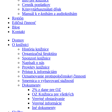
Info pre knižnice
Cenník poplatkov
Könyvtárhasználati díjak
Manuál k e-knihám a audioknihám
Región
Edičná činnosť
Blog
Kontakt
Domov
O knižnici
História knižnice
Organizačná štruktúra
Sponzori knižnice
Napísali o nás
Projekty knižnice
Prístup k informáciám
Oznamovanie protispoločenskej činnosti
Smernica o vybavovaní stažností
Dokumenty
2% z dane pre OZ
OZ Knižnica pre všetkých
Verejné obstarávanie
Verejné informácie
Iné dokumenty