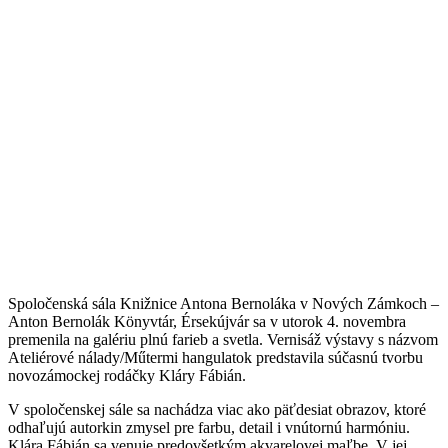
Spoločenská sála Knižnice Antona Bernoláka v Nových Zámkoch –
Anton Bernolák Könyvtár, Érsekújvár sa v utorok 4. novembra
premenila na galériu plnú farieb a svetla. Vernisáž výstavy s názvom
Ateliérové nálady/Műtermi hangulatok predstavila súčasnú tvorbu
novozámockej rodáčky Kláry Fábián.
V spoločenskej sále sa nachádza viac ako päťdesiat obrazov, ktoré
odhaľujú autorkin zmysel pre farbu, detail i vnútornú harmóniu.
Klára Fábián sa venuje predovšetkým akvarelovej maľbe. V jej