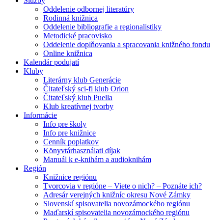
Služby
Oddelenie odbornej literatúry
Rodinná knižnica
Oddelenie bibliografie a regionalistiky
Metodické pracovisko
Oddelenie doplňovania a spracovania knižného fondu
Online knižnica
Kalendár podujatí
Kluby
Literárny klub Generácie
Čitateľský sci-fi klub Orion
Čitateľský klub Puella
Klub kreatívnej tvorby
Informácie
Info pre školy
Info pre knižnice
Cenník poplatkov
Könyvtárhasználati díjak
Manuál k e-knihám a audioknihám
Región
Knižnice regiónu
Tvorcovia v regióne – Viete o nich? – Poznáte ich?
Adresár verejných knižníc okresu Nové Zámky
Slovenskí spisovatelia novozámockého regiónu
Maďarskí spisovatelia novozámockého regiónu