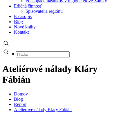
Po stopách básnikov v regióne Nové Zámky
Edičná činnosť
Spisovatelia regiónu
E-časopis
Blog
Nové knihy
Kontakt
✕
Ateliérové nálady Kláry
Fábián
Domov
Blog
Report
Ateliérové nálady Kláry Fábián