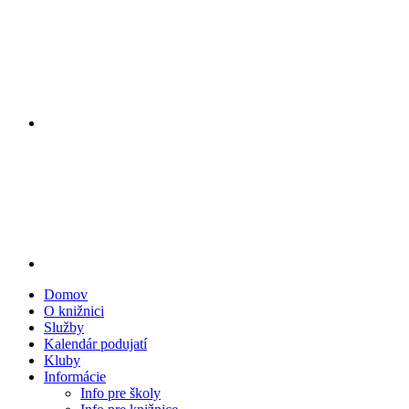
Domov
O knižnici
Služby
Kalendár podujatí
Kluby
Informácie
Info pre školy