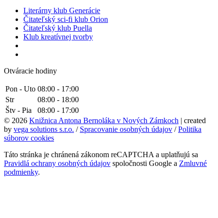
Literárny klub Generácie
Čitateľský sci-fi klub Orion
Čitateľský klub Puella
Klub kreatívnej tvorby
Otváracie hodiny
Pon - Uto
08:00 - 17:00
Str
08:00 - 18:00
Štv - Pia
08:00 - 17:00
© 2026
Knižnica Antona Bernoláka v Nových Zámkoch
| created
by
vega solutions s.r.o.
/
Spracovanie osobných údajov
/
Politika
súborov cookies
Táto stránka je chránená zákonom reCAPTCHA a uplatňujú sa
Pravidlá ochrany osobných údajov
spoločnosti Google a
Zmluvné
podmienky
.