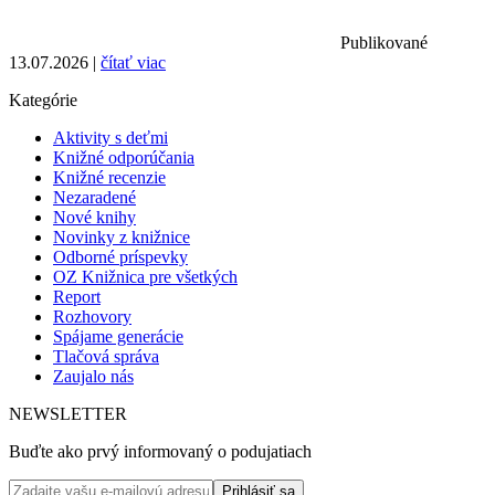
Publikované
13.07.2026 |
čítať viac
Kategórie
Aktivity s deťmi
Knižné odporúčania
Knižné recenzie
Nezaradené
Nové knihy
Novinky z knižnice
Odborné príspevky
OZ Knižnica pre všetkých
Report
Rozhovory
Spájame generácie
Tlačová správa
Zaujalo nás
NEWSLETTER
Buďte ako prvý informovaný o podujatiach