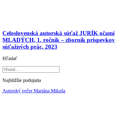
Celoslovenská autorská súťaž JURÍK očami
MLADÝCH, 1. ročník – zborník príspevkov
súťažných prác, 2023
Hľadať
Najbližšie podujatia
Autorský večer Mariána Mikuša