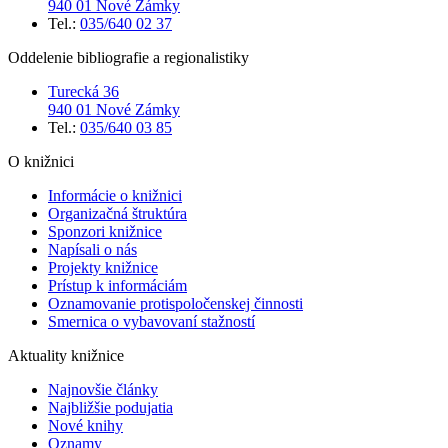
940 01 Nové Zámky
Tel.:
035/640 02 37
Oddelenie bibliografie a regionalistiky
Turecká 36
940 01 Nové Zámky
Tel.:
035/640 03 85
O knižnici
Informácie o knižnici
Organizačná štruktúra
Sponzori knižnice
Napísali o nás
Projekty knižnice
Prístup k informáciám
Oznamovanie protispoločenskej činnosti
Smernica o vybavovaní stažností
Aktuality knižnice
Najnovšie články
Najbližšie podujatia
Nové knihy
Oznamy