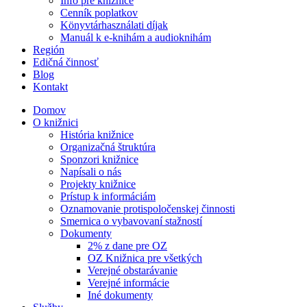
Info pre knižnice
Cenník poplatkov
Könyvtárhasználati díjak
Manuál k e-knihám a audioknihám
Región
Edičná činnosť
Blog
Kontakt
Domov
O knižnici
História knižnice
Organizačná štruktúra
Sponzori knižnice
Napísali o nás
Projekty knižnice
Prístup k informáciám
Oznamovanie protispoločenskej činnosti
Smernica o vybavovaní stažností
Dokumenty
2% z dane pre OZ
OZ Knižnica pre všetkých
Verejné obstarávanie
Verejné informácie
Iné dokumenty