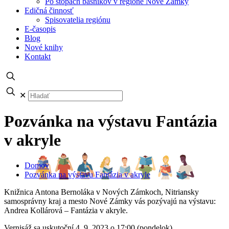
Po stopách básnikov v regióne Nové Zámky
Edičná činnosť
Spisovatelia regiónu
E-časopis
Blog
Nové knihy
Kontakt
✕
Pozvánka na výstavu Fantázia
v akryle
Domov
Pozvánka na výstavu Fantázia v akryle
Knižnica Antona Bernoláka v Nových Zámkoch, Nitriansky
samosprávny kraj a mesto Nové Zámky vás pozývajú na výstavu:
Andrea Kollárová – Fantázia v akryle.
Vernisáž sa uskutoční 4. 9. 2023 o 17:00 (pondelok)