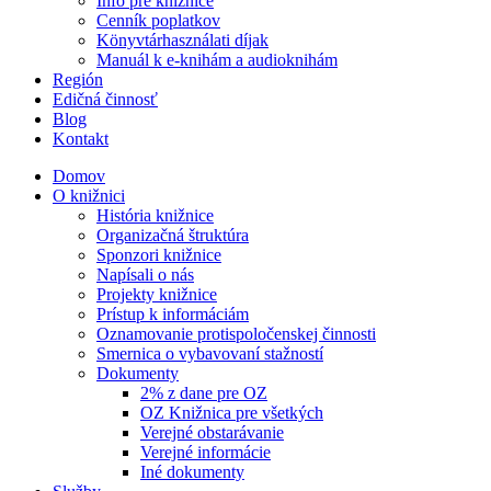
Info pre knižnice
Cenník poplatkov
Könyvtárhasználati díjak
Manuál k e-knihám a audioknihám
Región
Edičná činnosť
Blog
Kontakt
Domov
O knižnici
História knižnice
Organizačná štruktúra
Sponzori knižnice
Napísali o nás
Projekty knižnice
Prístup k informáciám
Oznamovanie protispoločenskej činnosti
Smernica o vybavovaní stažností
Dokumenty
2% z dane pre OZ
OZ Knižnica pre všetkých
Verejné obstarávanie
Verejné informácie
Iné dokumenty