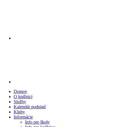
Domov
O knižnici
Služby
Kalendár podujatí
Kluby
Informácie
Info pre školy