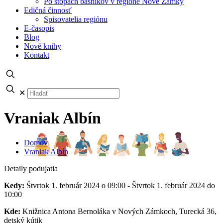
Po stopách básnikov v regióne Nové Zámky
Edičná činnosť
Spisovatelia regiónu
E-časopis
Blog
Nové knihy
Kontakt
✕
Vraniak Albín
Domov
Vraniak Albín
Detaily podujatia
Kedy:
Štvrtok 1. február 2024 o 09:00 - Štvrtok 1. február 2024 do
10:00
Kde:
Knižnica Antona Bernoláka v Nových Zámkoch, Turecká 36,
detský kútik