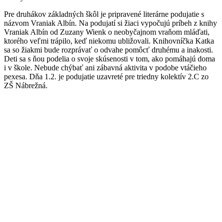
Pre druhákov základných škôl je pripravené literárne podujatie s
názvom Vraniak Albín. Na podujatí si žiaci vypočujú príbeh z knihy
Vraniak Albín od Zuzany Wienk o neobyčajnom vraňom mláďati,
ktorého veľmi trápilo, keď niekomu ubližovali. Knihovníčka Katka
sa so žiakmi bude rozprávať o odvahe pomôcť druhému a inakosti.
Deti sa s ňou podelia o svoje skúsenosti v tom, ako pomáhajú doma
i v škole. Nebude chýbať ani zábavná aktivita v podobe vtáčieho
pexesa. Dňa 1.2. je podujatie uzavreté pre triedny kolektív 2.C zo
ZŠ Nábrežná.