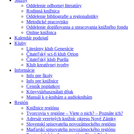
Služby
Oddelenie odbornej literatúry
Rodinná knižnica
Oddelenie bibliografie a regionalistiky
Metodické pracovisko
Oddelenie doplňovania a spracovania knižného fondu
Online knižnica
Kalendár podujatí
Kluby
Literárny klub Generácie
Čitateľský sci-fi klub Orion
Čitateľský klub Puella
Klub kreatívnej tvorby
Informácie
Info pre školy
Info pre knižnice
Cenník poplatkov
Könyvtárhasználati díjak
Manuál k e-knihám a audioknihám
Región
Knižnice regiónu
Tvorcovia v regióne – Viete o nich? – Poznáte ich?
Adresár verejných knižníc okresu Nové Zámky
Slovenskí spisovatelia novozámockého regiónu
Maďarskí spisovatelia novozámockého regiónu