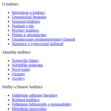
O knižnici
Informácie o knižnici
Organizačná štruktúra
Sponzori knižnice
Napísali o nás
Projekty knižnice
Prístup k informáciám
Oznamovanie protispoločenskej činnosti
Smernica o vybavovaní stažností
Aktuality knižnice
Najnovšie články
Najbližšie podujatia
Nové knihy
Oznamy
Archívy
Služby a činnosť knižnice
Oddelenie odbornej literatúry
Rodinná knižnica
Oddelenie bibliografie a regionalistiky
Metodické pracovisko