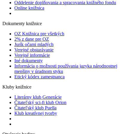
Oddelenie doplňovania a spracovania knižného fondu
Online knižnica
Dokumenty knižnice
OZ Knižnica pre všetkých
2% z dane pre OZ
Jurík očami mladých
Verejné obstarávanie
Verejné informácie
Iné dokumenty
Informácia o možnosti používania jazyka národnostnej
menšiny v úradnom styku
Etický kódex zamestnanca
Kluby knižnice
Literárny klub Generácie
Čitateľský sci-fi klub Orion
Čitateľský klub Puella
Klub kreatívnej tvorby