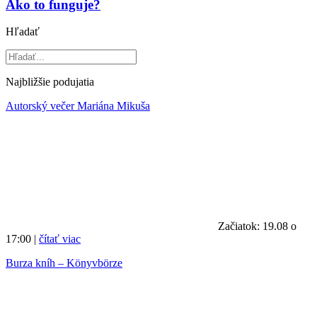
Ako to funguje?
Hľadať
Najbližšie podujatia
Autorský večer Mariána Mikuša
Začiatok: 19.08 o
17:00 |
čítať viac
Burza kníh – Könyvbörze