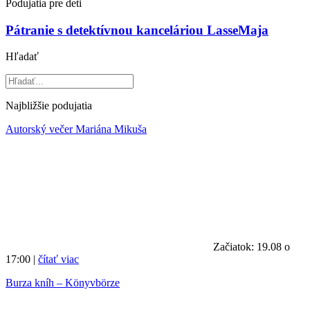
Podujatia pre deti
Pátranie s detektívnou kanceláriou LasseMaja
Hľadať
Najbližšie podujatia
Autorský večer Mariána Mikuša
Začiatok: 19.08 o
17:00 |
čítať viac
Burza kníh – Könyvbörze