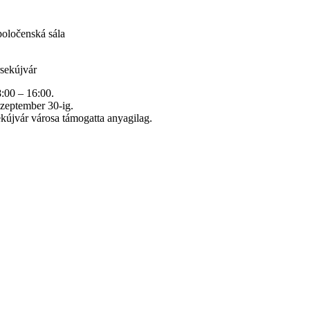
oločenská sála
rsekújvár
8:00 – 16:00.
szeptember 30-ig.
újvár városa támogatta anyagilag.