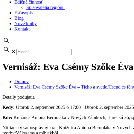
Edičná činnosť
Spisovatelia regiónu
E-časopis
Blog
Nové knihy
Kontakt
✕
Vernisáž: Eva Csémy Szőke Éva –
Domov
Vernisáž: Eva Csémy Szőke Éva – Ticho a svetlo/Csend és fén
Detaily podujatia
Kedy:
Utorok 2. september 2025 o 17:00 - Utorok 2. september 2025
Kde:
Knižnica Antona Bernoláka v Nových Zámkoch, Turecká 36, sp
Nitriansky samosprávny kraj, Knižnica Antona Bernoláka v Nových 
tvorby/Válogatás a művekből.