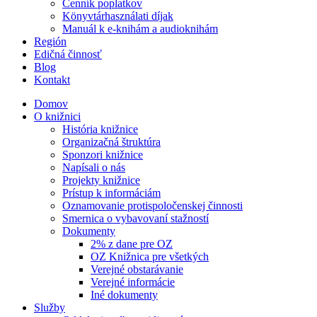
Cenník poplatkov
Könyvtárhasználati díjak
Manuál k e-knihám a audioknihám
Región
Edičná činnosť
Blog
Kontakt
Domov
O knižnici
História knižnice
Organizačná štruktúra
Sponzori knižnice
Napísali o nás
Projekty knižnice
Prístup k informáciám
Oznamovanie protispoločenskej činnosti
Smernica o vybavovaní stažností
Dokumenty
2% z dane pre OZ
OZ Knižnica pre všetkých
Verejné obstarávanie
Verejné informácie
Iné dokumenty
Služby