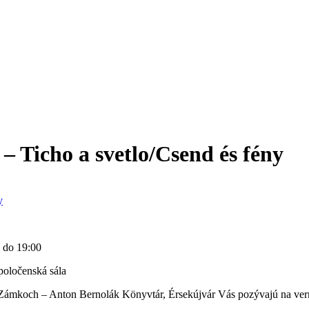
 Ticho a svetlo/Csend és fény
y
 do 19:00
oločenská sála
Zámkoch – Anton Bernolák Könyvtár, Érsekújvár Vás pozývajú na vern