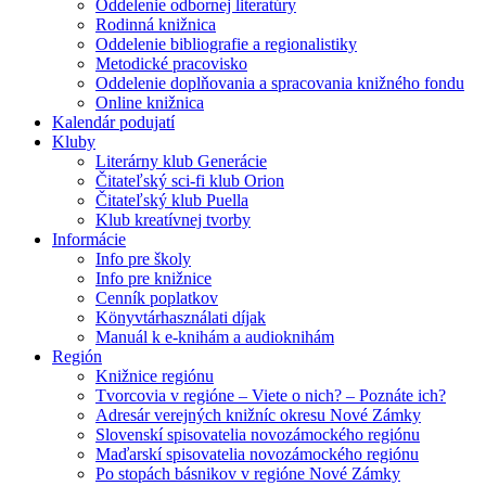
Oddelenie odbornej literatúry
Rodinná knižnica
Oddelenie bibliografie a regionalistiky
Metodické pracovisko
Oddelenie doplňovania a spracovania knižného fondu
Online knižnica
Kalendár podujatí
Kluby
Literárny klub Generácie
Čitateľský sci-fi klub Orion
Čitateľský klub Puella
Klub kreatívnej tvorby
Informácie
Info pre školy
Info pre knižnice
Cenník poplatkov
Könyvtárhasználati díjak
Manuál k e-knihám a audioknihám
Región
Knižnice regiónu
Tvorcovia v regióne – Viete o nich? – Poznáte ich?
Adresár verejných knižníc okresu Nové Zámky
Slovenskí spisovatelia novozámockého regiónu
Maďarskí spisovatelia novozámockého regiónu
Po stopách básnikov v regióne Nové Zámky