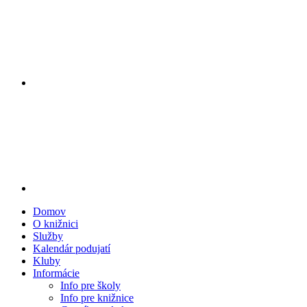
Domov
O knižnici
Služby
Kalendár podujatí
Kluby
Informácie
Info pre školy
Info pre knižnice