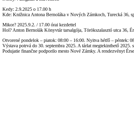
Kedy: 2.9.2025 o 17.00 h
Kde: Knižnica Antona Bernoláka v Nových Zámkoch, Turecká 36, sp
Mikor? 2025.9.2. / 17.00 órai kezdettel
Hol? Anton Bernolák Könyvtár tarsalgója, Törökszalasztó utca 36, É
Otvorené pondelok – piatok: 08:00 – 16:00. Nyitva hétfő – péntek: 0
Výstava potrvá do 30. septembra 2025. A tárlat megtekinthető 2025. 
Podujatie finančne podporilo mesto Nové Zámky. A rendezvényt Érsek