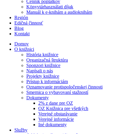
Cenník poplatkov
Könyvtárhasználati díjak
Manuál k e-knihám a audioknihám
Región
Edičná činnosť
Blog
Kontakt
Domov
O knižnici
História knižnice
Organizačná štruktúra
Sponzori knižnice
Napísali o nás
Projekty knižnice
Prístup k informáciám
Oznamovanie protispoločenskej činnosti
Smernica o vybavovaní stažností
Dokumenty
2% z dane pre OZ
OZ Knižnica pre všetkých
Verejné obstarávanie
Verejné informácie
Iné dokumenty
Služby