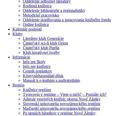
Oddelenie odbornej literatúry
Rodinná knižnica
Oddelenie bibliografie a regionalistiky
Metodické pracovisko
Oddelenie doplňovania a spracovania knižného fondu
Online knižnica
Kalendár podujatí
Kluby
Literárny klub Generácie
Čitateľský sci-fi klub Orion
Čitateľský klub Puella
Klub kreatívnej tvorby
Informácie
Info pre školy
Info pre knižnice
Cenník poplatkov
Könyvtárhasználati díjak
Manuál k e-knihám a audioknihám
Región
Knižnice regiónu
Tvorcovia v regióne – Viete o nich? – Poznáte ich?
Adresár verejných knižníc okresu Nové Zámky
Slovenskí spisovatelia novozámockého regiónu
Maďarskí spisovatelia novozámockého regiónu
Po stopách básnikov v regióne Nové Zámky