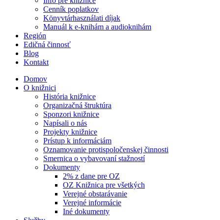
Info pre knižnice
Cenník poplatkov
Könyvtárhasználati díjak
Manuál k e-knihám a audioknihám
Región
Edičná činnosť
Blog
Kontakt
Domov
O knižnici
História knižnice
Organizačná štruktúra
Sponzori knižnice
Napísali o nás
Projekty knižnice
Prístup k informáciám
Oznamovanie protispoločenskej činnosti
Smernica o vybavovaní stažností
Dokumenty
2% z dane pre OZ
OZ Knižnica pre všetkých
Verejné obstarávanie
Verejné informácie
Iné dokumenty