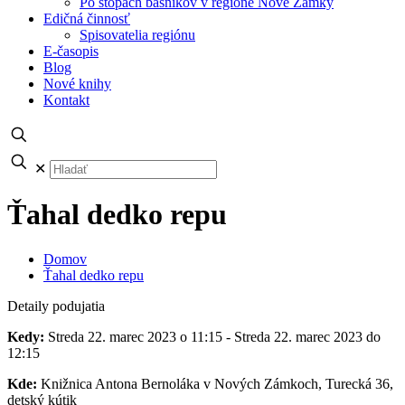
Po stopách básnikov v regióne Nové Zámky
Edičná činnosť
Spisovatelia regiónu
E-časopis
Blog
Nové knihy
Kontakt
✕
Ťahal dedko repu
Domov
Ťahal dedko repu
Detaily podujatia
Kedy:
Streda 22. marec 2023 o 11:15 - Streda 22. marec 2023 do
12:15
Kde:
Knižnica Antona Bernoláka v Nových Zámkoch, Turecká 36,
detský kútik