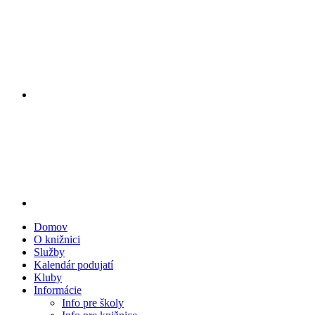
Domov
O knižnici
Služby
Kalendár podujatí
Kluby
Informácie
Info pre školy