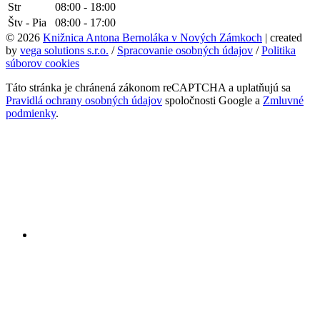
Str
08:00 - 18:00
Štv - Pia
08:00 - 17:00
© 2026
Knižnica Antona Bernoláka v Nových Zámkoch
| created
by
vega solutions s.r.o.
/
Spracovanie osobných údajov
/
Politika
súborov cookies
Táto stránka je chránená zákonom reCAPTCHA a uplatňujú sa
Pravidlá ochrany osobných údajov
spoločnosti Google a
Zmluvné
podmienky
.