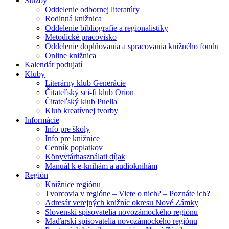
Služby
Oddelenie odbornej literatúry
Rodinná knižnica
Oddelenie bibliografie a regionalistiky
Metodické pracovisko
Oddelenie doplňovania a spracovania knižného fondu
Online knižnica
Kalendár podujatí
Kluby
Literárny klub Generácie
Čitateľský sci-fi klub Orion
Čitateľský klub Puella
Klub kreatívnej tvorby
Informácie
Info pre školy
Info pre knižnice
Cenník poplatkov
Könyvtárhasználati díjak
Manuál k e-knihám a audioknihám
Región
Knižnice regiónu
Tvorcovia v regióne – Viete o nich? – Poznáte ich?
Adresár verejných knižníc okresu Nové Zámky
Slovenskí spisovatelia novozámockého regiónu
Maďarskí spisovatelia novozámockého regiónu