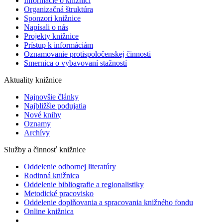
Informácie o knižnici
Organizačná štruktúra
Sponzori knižnice
Napísali o nás
Projekty knižnice
Prístup k informáciám
Oznamovanie protispoločenskej činnosti
Smernica o vybavovaní stažností
Aktuality knižnice
Najnovšie články
Najbližšie podujatia
Nové knihy
Oznamy
Archívy
Služby a činnosť knižnice
Oddelenie odbornej literatúry
Rodinná knižnica
Oddelenie bibliografie a regionalistiky
Metodické pracovisko
Oddelenie doplňovania a spracovania knižného fondu
Online knižnica