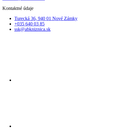
Kontaktné údaje
Turecká 36, 940 01 Nové Zámky
+035 640 03 85
ssk@abkniznica.sk