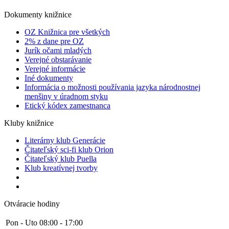
Dokumenty knižnice
OZ Knižnica pre všetkých
2% z dane pre OZ
Jurík očami mladých
Verejné obstarávanie
Verejné informácie
Iné dokumenty
Informácia o možnosti používania jazyka národnostnej
menšiny v úradnom styku
Etický kódex zamestnanca
Kluby knižnice
Literárny klub Generácie
Čitateľský sci-fi klub Orion
Čitateľský klub Puella
Klub kreatívnej tvorby
Otváracie hodiny
Pon - Uto
08:00 - 17:00