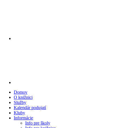
Domov
O knižnici
Služby
Kalendár podujatí
Kluby
Informácie
Info pre školy