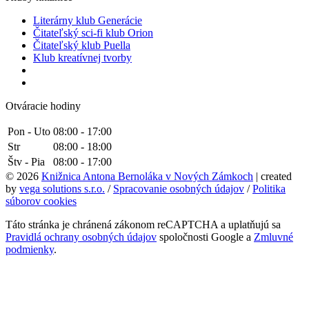
Literárny klub Generácie
Čitateľský sci-fi klub Orion
Čitateľský klub Puella
Klub kreatívnej tvorby
Otváracie hodiny
Pon - Uto
08:00 - 17:00
Str
08:00 - 18:00
Štv - Pia
08:00 - 17:00
© 2026
Knižnica Antona Bernoláka v Nových Zámkoch
| created
by
vega solutions s.r.o.
/
Spracovanie osobných údajov
/
Politika
súborov cookies
Táto stránka je chránená zákonom reCAPTCHA a uplatňujú sa
Pravidlá ochrany osobných údajov
spoločnosti Google a
Zmluvné
podmienky
.