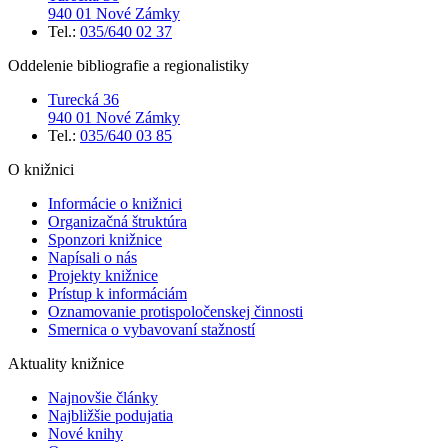
940 01 Nové Zámky
Tel.:
035/640 02 37
Oddelenie bibliografie a regionalistiky
Turecká 36
940 01 Nové Zámky
Tel.:
035/640 03 85
O knižnici
Informácie o knižnici
Organizačná štruktúra
Sponzori knižnice
Napísali o nás
Projekty knižnice
Prístup k informáciám
Oznamovanie protispoločenskej činnosti
Smernica o vybavovaní stažností
Aktuality knižnice
Najnovšie články
Najbližšie podujatia
Nové knihy