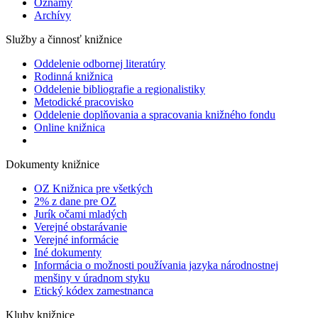
Oznamy
Archívy
Služby a činnosť knižnice
Oddelenie odbornej literatúry
Rodinná knižnica
Oddelenie bibliografie a regionalistiky
Metodické pracovisko
Oddelenie doplňovania a spracovania knižného fondu
Online knižnica
Dokumenty knižnice
OZ Knižnica pre všetkých
2% z dane pre OZ
Jurík očami mladých
Verejné obstarávanie
Verejné informácie
Iné dokumenty
Informácia o možnosti používania jazyka národnostnej
menšiny v úradnom styku
Etický kódex zamestnanca
Kluby knižnice