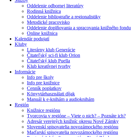
Služby
Oddelenie odbornej literatúry
Rodinná knižnica
Oddelenie bibliografie a regionalistiky
Metodické pracovisko
Oddelenie doplňovania a spracovania knižného fondu
Online knižnica
Kalendár podujatí
Kluby
Literárny klub Generácie
Čitateľský sci-fi klub Orion
Čitateľský klub Puella
Klub kreatívnej tvorby
Informácie
Info pre školy
Info pre knižnice
Cenník poplatkov
Könyvtárhasználati díjak
Manuál k e-knihám a audioknihám
Región
Knižnice regiónu
Tvorcovia v regióne – Viete o nich? – Poznáte ich?
Adresár verejných knižníc okresu Nové Zámky
Slovenskí spisovatelia novozámockého regiónu
Maďarskí spisovatelia novozámockého regiónu