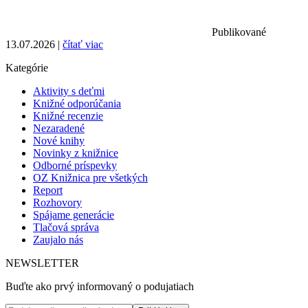
Publikované
13.07.2026 |
čítať viac
Kategórie
Aktivity s deťmi
Knižné odporúčania
Knižné recenzie
Nezaradené
Nové knihy
Novinky z knižnice
Odborné príspevky
OZ Knižnica pre všetkých
Report
Rozhovory
Spájame generácie
Tlačová správa
Zaujalo nás
NEWSLETTER
Buďte ako prvý informovaný o podujatiach