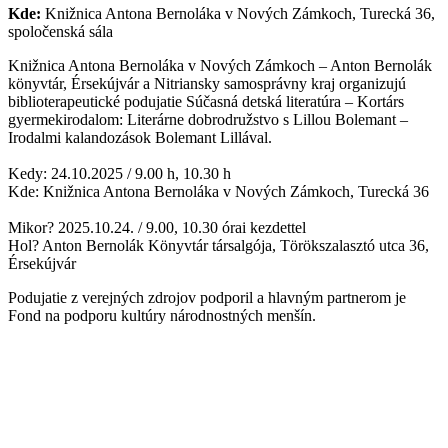
Kde:
Knižnica Antona Bernoláka v Nových Zámkoch, Turecká 36,
spoločenská sála
Knižnica Antona Bernoláka v Nových Zámkoch – Anton Bernolák
könyvtár, Érsekújvár a Nitriansky samosprávny kraj organizujú
biblioterapeutické podujatie Súčasná detská literatúra – Kortárs
gyermekirodalom: Literárne dobrodružstvo s Lillou Bolemant –
Irodalmi kalandozások Bolemant Lillával.
Kedy: 24.10.2025 / 9.00 h, 10.30 h
Kde: Knižnica Antona Bernoláka v Nových Zámkoch, Turecká 36
Mikor? 2025.10.24. / 9.00, 10.30 órai kezdettel
Hol? Anton Bernolák Könyvtár társalgója, Törökszalasztó utca 36,
Érsekújvár
Podujatie z verejných zdrojov podporil a hlavným partnerom je
Fond na podporu kultúry národnostných menšín.