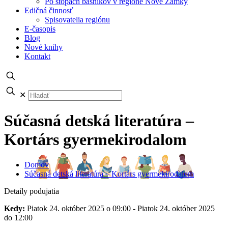
Po stopách básnikov v regióne Nové Zámky
Edičná činnosť
Spisovatelia regiónu
E-časopis
Blog
Nové knihy
Kontakt
✕
Súčasná detská literatúra –
Kortárs gyermekirodalom
Domov
Súčasná detská literatúra – Kortárs gyermekirodalom
Detaily podujatia
Kedy:
Piatok 24. október 2025 o 09:00 - Piatok 24. október 2025
do 12:00