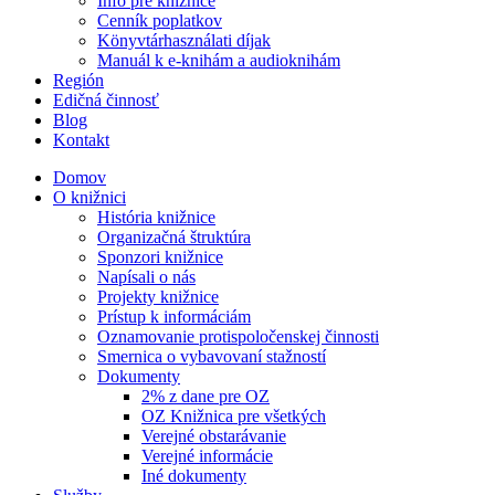
Info pre knižnice
Cenník poplatkov
Könyvtárhasználati díjak
Manuál k e-knihám a audioknihám
Región
Edičná činnosť
Blog
Kontakt
Domov
O knižnici
História knižnice
Organizačná štruktúra
Sponzori knižnice
Napísali o nás
Projekty knižnice
Prístup k informáciám
Oznamovanie protispoločenskej činnosti
Smernica o vybavovaní stažností
Dokumenty
2% z dane pre OZ
OZ Knižnica pre všetkých
Verejné obstarávanie
Verejné informácie
Iné dokumenty