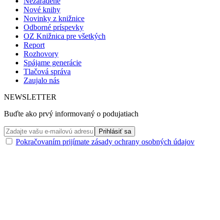
Nezaradené
Nové knihy
Novinky z knižnice
Odborné príspevky
OZ Knižnica pre všetkých
Report
Rozhovory
Spájame generácie
Tlačová správa
Zaujalo nás
NEWSLETTER
Buďte ako prvý informovaný o podujatiach
Pokračovaním prijímate zásady ochrany osobných údajov