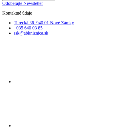
Odoberajte Newsletter
Kontaktné údaje
Turecká 36, 940 01 Nové Zámky
+035 640 03 85
ssk@abkniznica.sk