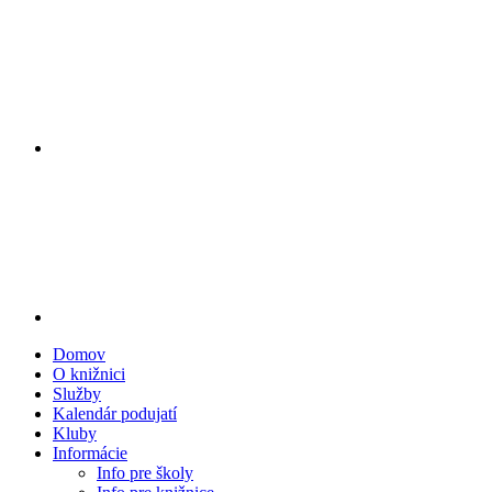
Domov
O knižnici
Služby
Kalendár podujatí
Kluby
Informácie
Info pre školy