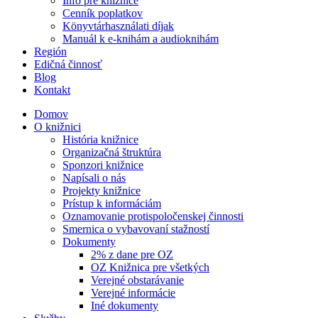
Info pre knižnice
Cenník poplatkov
Könyvtárhasználati díjak
Manuál k e-knihám a audioknihám
Región
Edičná činnosť
Blog
Kontakt
Domov
O knižnici
História knižnice
Organizačná štruktúra
Sponzori knižnice
Napísali o nás
Projekty knižnice
Prístup k informáciám
Oznamovanie protispoločenskej činnosti
Smernica o vybavovaní stažností
Dokumenty
2% z dane pre OZ
OZ Knižnica pre všetkých
Verejné obstarávanie
Verejné informácie
Iné dokumenty