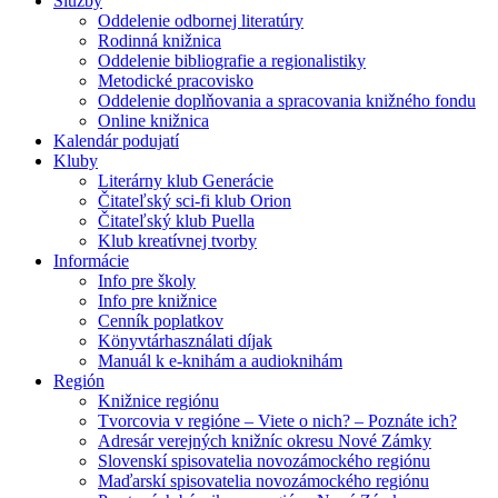
Služby
Oddelenie odbornej literatúry
Rodinná knižnica
Oddelenie bibliografie a regionalistiky
Metodické pracovisko
Oddelenie doplňovania a spracovania knižného fondu
Online knižnica
Kalendár podujatí
Kluby
Literárny klub Generácie
Čitateľský sci-fi klub Orion
Čitateľský klub Puella
Klub kreatívnej tvorby
Informácie
Info pre školy
Info pre knižnice
Cenník poplatkov
Könyvtárhasználati díjak
Manuál k e-knihám a audioknihám
Región
Knižnice regiónu
Tvorcovia v regióne – Viete o nich? – Poznáte ich?
Adresár verejných knižníc okresu Nové Zámky
Slovenskí spisovatelia novozámockého regiónu
Maďarskí spisovatelia novozámockého regiónu