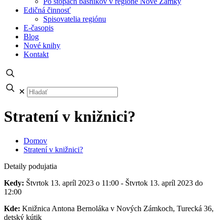
Po stopách básnikov v regióne Nové Zámky
Edičná činnosť
Spisovatelia regiónu
E-časopis
Blog
Nové knihy
Kontakt
✕
Stratení v knižnici?
Domov
Stratení v knižnici?
Detaily podujatia
Kedy:
Štvrtok 13. apríl 2023 o 11:00 - Štvrtok 13. apríl 2023 do
12:00
Kde:
Knižnica Antona Bernoláka v Nových Zámkoch, Turecká 36,
detský kútik