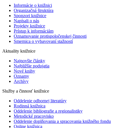
Informácie o knižnici
Organizačná štruktúra
Sponzori knižnice
Napísali o nás
Projekty knižnice
Prístup k informáciám
Oznamovanie protispoločenskej činnosti
Smernica o vybavovaní stažností
Aktuality knižnice
Najnovšie články
Najbližšie podujatia
Nové knihy
Oznamy
Archívy
Služby a činnosť knižnice
Oddelenie odbornej literatúry
Rodinná knižnica
Oddelenie bibliografie a regionalistiky
Metodické pracovisko
Oddelenie doplňovania a spracovania knižného fondu
Online knižnica