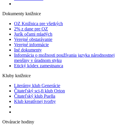
Dokumenty knižnice
OZ Knižnica pre všetkých
2% z dane pre OZ
Jurík očami mladých
Verejné obstarávanie
Verejné informácie
Iné dokumenty
Informácia o možnosti používania jazyka národnostnej
menšiny v úradnom styku
Etický kódex zamestnanca
Kluby knižnice
Literárny klub Generácie
Čitateľský sci-fi klub Orion
Čitateľský klub Puella
Klub kreatívnej tvorby
Otváracie hodiny