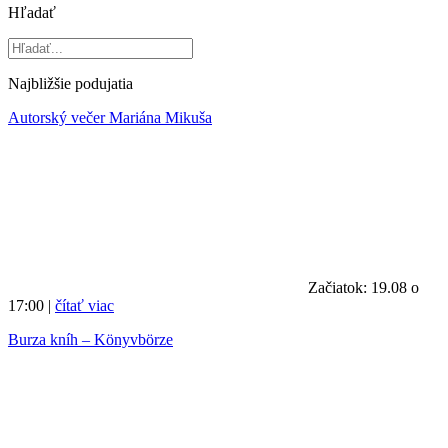
Hľadať
Najbližšie podujatia
Autorský večer Mariána Mikuša
Začiatok: 19.08 o
17:00 |
čítať viac
Burza kníh – Könyvbörze