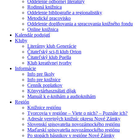
Oddelenie odbornej literatúry
Rodinná knižnica
Oddelenie bibliografie a regionalistiky
Metodické pracovisko
Oddelenie doplňovania a spracovania knižného fondu
Online knižnica
Kalendár podujatí
Kluby
Literárny klub Generácie
Čitateľský sci-fi klub Orion
Čitateľský klub Puella
Klub kreatívnej tvorby
Informácie
Info pre školy
Info pre knižnice
Cenník poplatkov
Könyvtárhasználati díjak
Manuál k e-knihám a audioknihám
Región
Knižnice regiónu
Tvorcovia v regióne – Viete o nich? – Poznáte ich?
Adresár verejných knižníc okresu Nové Zámky
Slovenskí spisovatelia novozámockého regiónu
Maďarskí spisovatelia novozámockého regiónu
Po stopách básnikov v regióne Nové Zámky