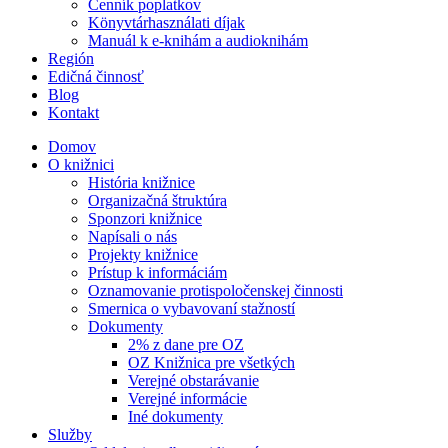
Cenník poplatkov
Könyvtárhasználati díjak
Manuál k e-knihám a audioknihám
Región
Edičná činnosť
Blog
Kontakt
Domov
O knižnici
História knižnice
Organizačná štruktúra
Sponzori knižnice
Napísali o nás
Projekty knižnice
Prístup k informáciám
Oznamovanie protispoločenskej činnosti
Smernica o vybavovaní stažností
Dokumenty
2% z dane pre OZ
OZ Knižnica pre všetkých
Verejné obstarávanie
Verejné informácie
Iné dokumenty
Služby