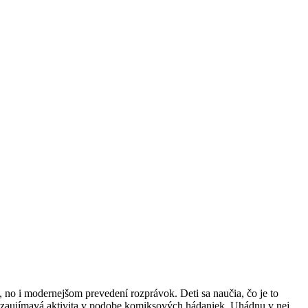
 no i modernejšom prevedení rozprávok. Deti sa naučia, čo je to
ká zaujímavá aktivita v podobe komiksových hádaniek. Uhádnu v nej