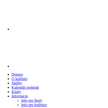
Domov
O knižnici
Služby
Kalendár podujatí
Kluby
Informácie
Info pre školy
Info pre knižnice