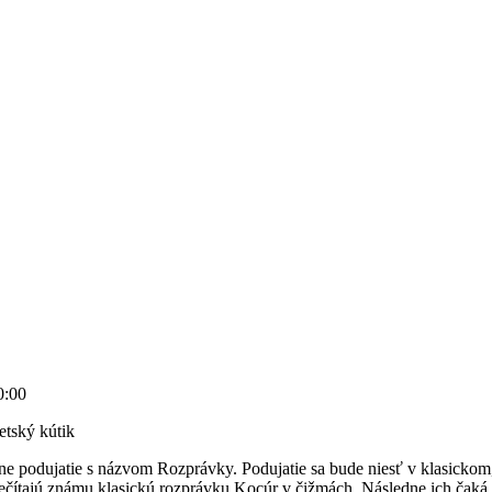
0:00
tský kútik
ne podujatie s názvom Rozprávky. Podujatie sa bude niesť v klasickom,
i prečítajú známu klasickú rozprávku Kocúr v čižmách. Následne ich ča