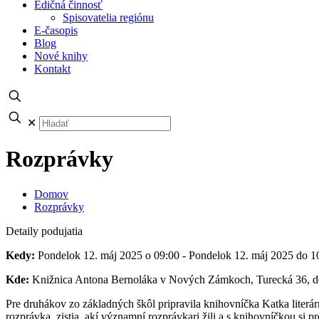
Edičná činnosť
Spisovatelia regiónu
E-časopis
Blog
Nové knihy
Kontakt
✕
Rozprávky
Domov
Rozprávky
Detaily podujatia
Kedy:
Pondelok 12. máj 2025 o 09:00 - Pondelok 12. máj 2025 do 1
Kde:
Knižnica Antona Bernoláka v Nových Zámkoch, Turecká 36, de
Pre druhákov zo základných škôl pripravila knihovníčka Katka literár
rozprávka, zistia, akí významní rozprávkari žili a s knihovníčkou s