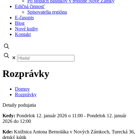
Po stopách básnikov v regióne Nové Zámky
Edičná činnosť
Spisovatelia regiónu
E-časopis
Blog
Nové knihy
Kontakt
✕
Rozprávky
Domov
Rozprávky
Detaily podujatia
Kedy:
Pondelok 12. január 2026 o 11:00 - Pondelok 12. január
2026 do 12:00
Kde:
Knižnica Antona Bernoláka v Nových Zámkoch, Turecká 36,
detský kútik