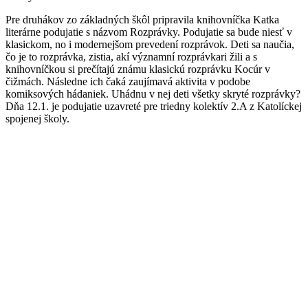
Pre druhákov zo základných škôl pripravila knihovníčka Katka
literárne podujatie s názvom Rozprávky. Podujatie sa bude niesť v
klasickom, no i modernejšom prevedení rozprávok. Deti sa naučia,
čo je to rozprávka, zistia, akí významní rozprávkari žili a s
knihovníčkou si prečítajú známu klasickú rozprávku Kocúr v
čižmách. Následne ich čaká zaujímavá aktivita v podobe
komiksových hádaniek. Uhádnu v nej deti všetky skryté rozprávky?
Dňa 12.1. je podujatie uzavreté pre triedny kolektív 2.A z Katolíckej
spojenej školy.