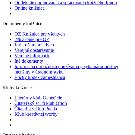
Oddelenie doplňovania a spracovania knižného fondu
Online knižnica
Dokumenty knižnice
OZ Knižnica pre všetkých
2% z dane pre OZ
Jurík očami mladých
Verejné obstarávanie
Verejné informácie
Iné dokumenty
Informácia o možnosti používania jazyka národnostnej
menšiny v úradnom styku
Etický kódex zamestnanca
Kluby knižnice
Literárny klub Generácie
Čitateľský sci-fi klub Orion
Čitateľský klub Puella
Klub kreatívnej tvorby