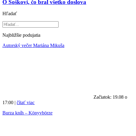
O Šoškovi, čo bral všetko doslova
Hľadať
Najbližšie podujatia
Autorský večer Mariána Mikuša
Začiatok: 19.08 o
17:00 |
čítať viac
Burza kníh – Könyvbörze