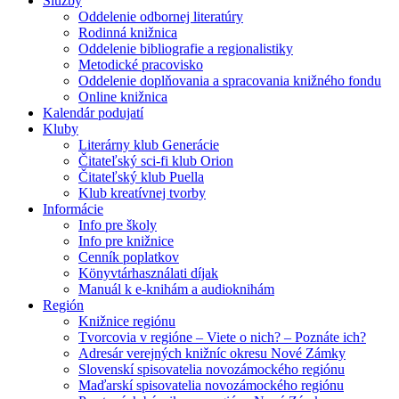
Služby
Oddelenie odbornej literatúry
Rodinná knižnica
Oddelenie bibliografie a regionalistiky
Metodické pracovisko
Oddelenie doplňovania a spracovania knižného fondu
Online knižnica
Kalendár podujatí
Kluby
Literárny klub Generácie
Čitateľský sci-fi klub Orion
Čitateľský klub Puella
Klub kreatívnej tvorby
Informácie
Info pre školy
Info pre knižnice
Cenník poplatkov
Könyvtárhasználati díjak
Manuál k e-knihám a audioknihám
Región
Knižnice regiónu
Tvorcovia v regióne – Viete o nich? – Poznáte ich?
Adresár verejných knižníc okresu Nové Zámky
Slovenskí spisovatelia novozámockého regiónu
Maďarskí spisovatelia novozámockého regiónu