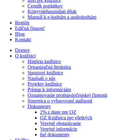
Info pre knižnice
Cenník poplatkov
Könyvtárhasználati díjak
Manuál k e-knihám a audioknihám
Región
Edičná činnosť
Blog
Kontakt
Domov
O knižnici
História knižnice
Organizačná štruktúra
Sponzori knižnice
Napísali o nás
Projekty knižnice
Prístup k informáciám
Oznamovanie protispoločenskej činnosti
Smernica o vybavovaní stažností
Dokumenty
2% z dane pre OZ
OZ Knižnica pre všetkých
Verejné obstarávanie
Verejné informácie
Iné dokumenty