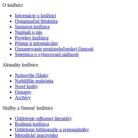
O knižnici
Informácie o knižnici
Organizačná štruktúra
Sponzori knižnice
Napísali o nás
Projekty knižnice
Prístup k informáciám
Oznamovanie protispoločenskej činnosti
Smernica o vybavovaní stažností
Aktuality knižnice
Najnovšie články
Najbližšie podujatia
Nové knihy
Oznamy
Archívy
Služby a činnosť knižnice
Oddelenie odbornej literatúry
Rodinná knižnica
Oddelenie bibliografie a regionalistiky
Metodické pracovisko