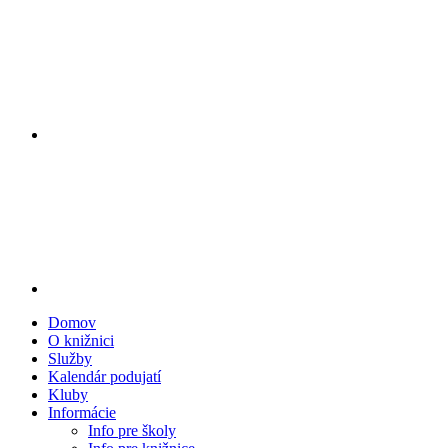
Domov
O knižnici
Služby
Kalendár podujatí
Kluby
Informácie
Info pre školy