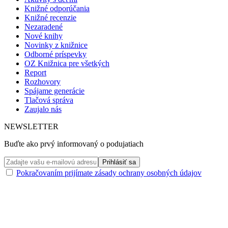
Knižné odporúčania
Knižné recenzie
Nezaradené
Nové knihy
Novinky z knižnice
Odborné príspevky
OZ Knižnica pre všetkých
Report
Rozhovory
Spájame generácie
Tlačová správa
Zaujalo nás
NEWSLETTER
Buďte ako prvý informovaný o podujatiach
Pokračovaním prijímate zásady ochrany osobných údajov