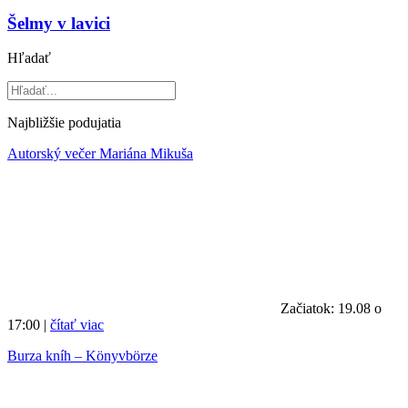
Šelmy v lavici
Hľadať
Najbližšie podujatia
Autorský večer Mariána Mikuša
Začiatok: 19.08 o
17:00 |
čítať viac
Burza kníh – Könyvbörze