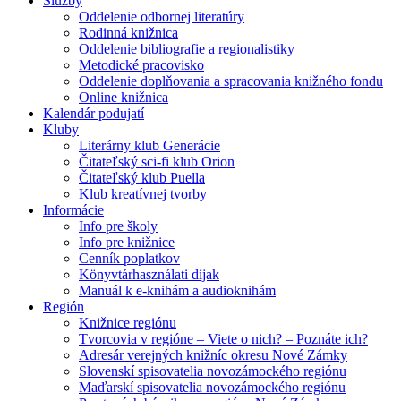
Služby
Oddelenie odbornej literatúry
Rodinná knižnica
Oddelenie bibliografie a regionalistiky
Metodické pracovisko
Oddelenie doplňovania a spracovania knižného fondu
Online knižnica
Kalendár podujatí
Kluby
Literárny klub Generácie
Čitateľský sci-fi klub Orion
Čitateľský klub Puella
Klub kreatívnej tvorby
Informácie
Info pre školy
Info pre knižnice
Cenník poplatkov
Könyvtárhasználati díjak
Manuál k e-knihám a audioknihám
Región
Knižnice regiónu
Tvorcovia v regióne – Viete o nich? – Poznáte ich?
Adresár verejných knižníc okresu Nové Zámky
Slovenskí spisovatelia novozámockého regiónu
Maďarskí spisovatelia novozámockého regiónu