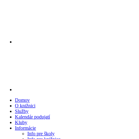
Domov
O knižnici
Služby
Kalendár podujatí
Kluby
Informácie
Info pre školy