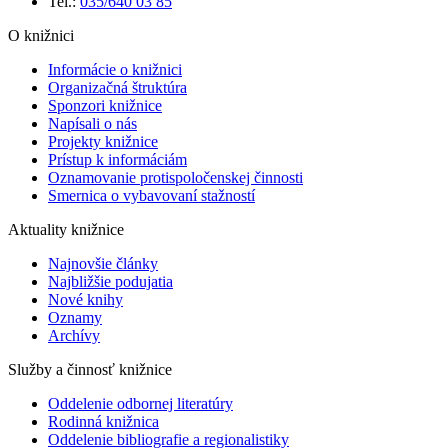
Tel.:
035/640 03 85
O knižnici
Informácie o knižnici
Organizačná štruktúra
Sponzori knižnice
Napísali o nás
Projekty knižnice
Prístup k informáciám
Oznamovanie protispoločenskej činnosti
Smernica o vybavovaní stažností
Aktuality knižnice
Najnovšie články
Najbližšie podujatia
Nové knihy
Oznamy
Archívy
Služby a činnosť knižnice
Oddelenie odbornej literatúry
Rodinná knižnica
Oddelenie bibliografie a regionalistiky