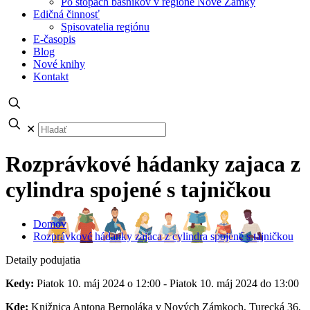
Po stopách básnikov v regióne Nové Zámky
Edičná činnosť
Spisovatelia regiónu
E-časopis
Blog
Nové knihy
Kontakt
✕
Rozprávkové hádanky zajaca z
cylindra spojené s tajničkou
Domov
Rozprávkové hádanky zajaca z cylindra spojené s tajničkou
Detaily podujatia
Kedy:
Piatok 10. máj 2024 o 12:00 - Piatok 10. máj 2024 do 13:00
Kde:
Knižnica Antona Bernoláka v Nových Zámkoch, Turecká 36,