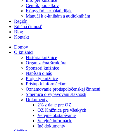
Info pre knižnice
Cenník poplatkov
Könyvtárhasználati díjak
Manuál k e-knihám a audioknihám
Región
Edičná činnosť
Blog
Kontakt
Domov
O knižnici
História knižnice
Organizačná štruktúra
Sponzori knižnice
Napísali o nás
Projekty knižnice
Prístup k informáciám
Oznamovanie protispoločenskej činnosti
Smernica o vybavovaní stažností
Dokumenty
2% z dane pre OZ
OZ Knižnica pre všetkých
Verejné obstarávanie
Verejné informácie
Iné dokumenty