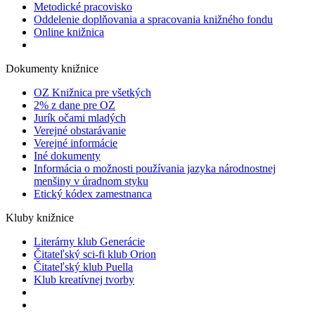
Metodické pracovisko
Oddelenie doplňovania a spracovania knižného fondu
Online knižnica
Dokumenty knižnice
OZ Knižnica pre všetkých
2% z dane pre OZ
Jurík očami mladých
Verejné obstarávanie
Verejné informácie
Iné dokumenty
Informácia o možnosti používania jazyka národnostnej
menšiny v úradnom styku
Etický kódex zamestnanca
Kluby knižnice
Literárny klub Generácie
Čitateľský sci-fi klub Orion
Čitateľský klub Puella
Klub kreatívnej tvorby