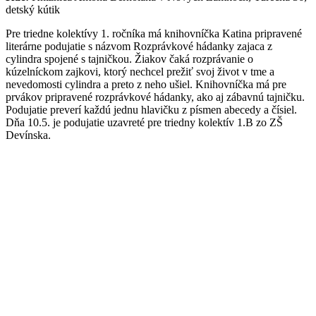
detský kútik
Pre triedne kolektívy 1. ročníka má knihovníčka Katina pripravené
literárne podujatie s názvom Rozprávkové hádanky zajaca z
cylindra spojené s tajničkou. Žiakov čaká rozprávanie o
kúzelníckom zajkovi, ktorý nechcel prežiť svoj život v tme a
nevedomosti cylindra a preto z neho ušiel. Knihovníčka má pre
prvákov pripravené rozprávkové hádanky, ako aj zábavnú tajničku.
Podujatie preverí každú jednu hlavičku z písmen abecedy a čísiel.
Dňa 10.5. je podujatie uzavreté pre triedny kolektív 1.B zo ZŠ
Devínska.