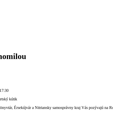
ihomilou
 17:30
tský kútik
vtár, Érsekújvár a Nitriansky samosprávny kraj Vás pozývajú na Ro