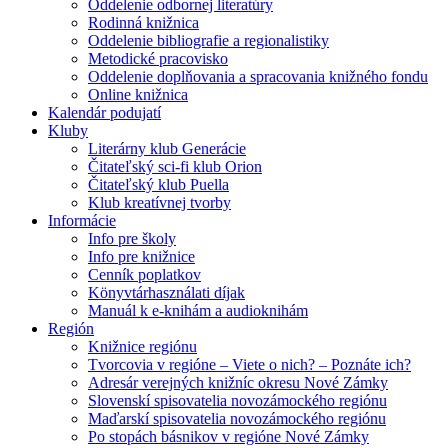
Oddelenie odbornej literatúry
Rodinná knižnica
Oddelenie bibliografie a regionalistiky
Metodické pracovisko
Oddelenie doplňovania a spracovania knižného fondu
Online knižnica
Kalendár podujatí
Kluby
Literárny klub Generácie
Čitateľský sci-fi klub Orion
Čitateľský klub Puella
Klub kreatívnej tvorby
Informácie
Info pre školy
Info pre knižnice
Cenník poplatkov
Könyvtárhasználati díjak
Manuál k e-knihám a audioknihám
Región
Knižnice regiónu
Tvorcovia v regióne – Viete o nich? – Poznáte ich?
Adresár verejných knižníc okresu Nové Zámky
Slovenskí spisovatelia novozámockého regiónu
Maďarskí spisovatelia novozámockého regiónu
Po stopách básnikov v regióne Nové Zámky