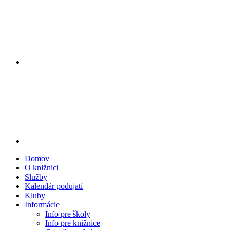
Domov
O knižnici
Služby
Kalendár podujatí
Kluby
Informácie
Info pre školy
Info pre knižnice