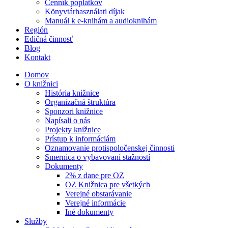
Cenník poplatkov
Könyvtárhasználati díjak
Manuál k e-knihám a audioknihám
Región
Edičná činnosť
Blog
Kontakt
Domov
O knižnici
História knižnice
Organizačná štruktúra
Sponzori knižnice
Napísali o nás
Projekty knižnice
Prístup k informáciám
Oznamovanie protispoločenskej činnosti
Smernica o vybavovaní stažností
Dokumenty
2% z dane pre OZ
OZ Knižnica pre všetkých
Verejné obstarávanie
Verejné informácie
Iné dokumenty
Služby