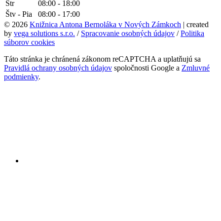
Str
08:00 - 18:00
Štv - Pia
08:00 - 17:00
© 2026
Knižnica Antona Bernoláka v Nových Zámkoch
| created
by
vega solutions s.r.o.
/
Spracovanie osobných údajov
/
Politika
súborov cookies
Táto stránka je chránená zákonom reCAPTCHA a uplatňujú sa
Pravidlá ochrany osobných údajov
spoločnosti Google a
Zmluvné
podmienky
.