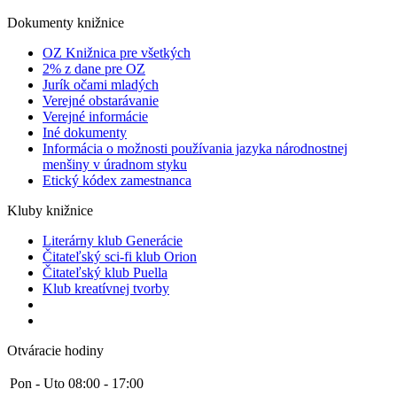
Dokumenty knižnice
OZ Knižnica pre všetkých
2% z dane pre OZ
Jurík očami mladých
Verejné obstarávanie
Verejné informácie
Iné dokumenty
Informácia o možnosti používania jazyka národnostnej
menšiny v úradnom styku
Etický kódex zamestnanca
Kluby knižnice
Literárny klub Generácie
Čitateľský sci-fi klub Orion
Čitateľský klub Puella
Klub kreatívnej tvorby
Otváracie hodiny
Pon - Uto
08:00 - 17:00