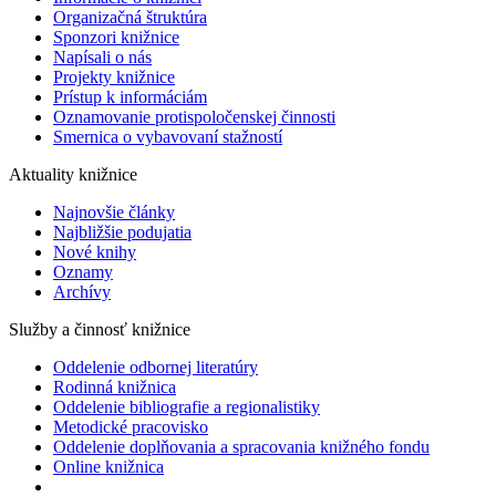
Organizačná štruktúra
Sponzori knižnice
Napísali o nás
Projekty knižnice
Prístup k informáciám
Oznamovanie protispoločenskej činnosti
Smernica o vybavovaní stažností
Aktuality knižnice
Najnovšie články
Najbližšie podujatia
Nové knihy
Oznamy
Archívy
Služby a činnosť knižnice
Oddelenie odbornej literatúry
Rodinná knižnica
Oddelenie bibliografie a regionalistiky
Metodické pracovisko
Oddelenie doplňovania a spracovania knižného fondu
Online knižnica