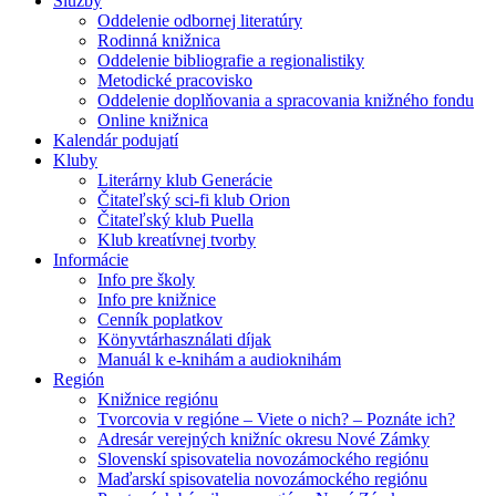
Služby
Oddelenie odbornej literatúry
Rodinná knižnica
Oddelenie bibliografie a regionalistiky
Metodické pracovisko
Oddelenie doplňovania a spracovania knižného fondu
Online knižnica
Kalendár podujatí
Kluby
Literárny klub Generácie
Čitateľský sci-fi klub Orion
Čitateľský klub Puella
Klub kreatívnej tvorby
Informácie
Info pre školy
Info pre knižnice
Cenník poplatkov
Könyvtárhasználati díjak
Manuál k e-knihám a audioknihám
Región
Knižnice regiónu
Tvorcovia v regióne – Viete o nich? – Poznáte ich?
Adresár verejných knižníc okresu Nové Zámky
Slovenskí spisovatelia novozámockého regiónu
Maďarskí spisovatelia novozámockého regiónu