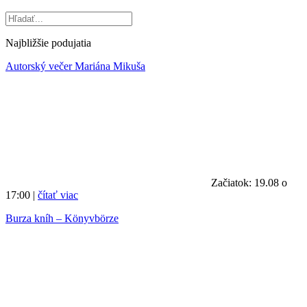
Najbližšie podujatia
Autorský večer Mariána Mikuša
Začiatok: 19.08 o
17:00 |
čítať viac
Burza kníh – Könyvbörze