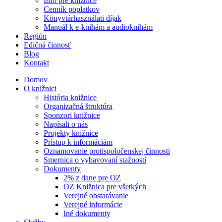
Info pre knižnice
Cenník poplatkov
Könyvtárhasználati díjak
Manuál k e-knihám a audioknihám
Región
Edičná činnosť
Blog
Kontakt
Domov
O knižnici
História knižnice
Organizačná štruktúra
Sponzori knižnice
Napísali o nás
Projekty knižnice
Prístup k informáciám
Oznamovanie protispoločenskej činnosti
Smernica o vybavovaní stažností
Dokumenty
2% z dane pre OZ
OZ Knižnica pre všetkých
Verejné obstarávanie
Verejné informácie
Iné dokumenty