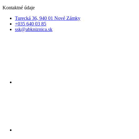
Kontaktné údaje
Turecká 36, 940 01 Nové Zámky
+035 640 03 85
ssk@abkniznica.sk