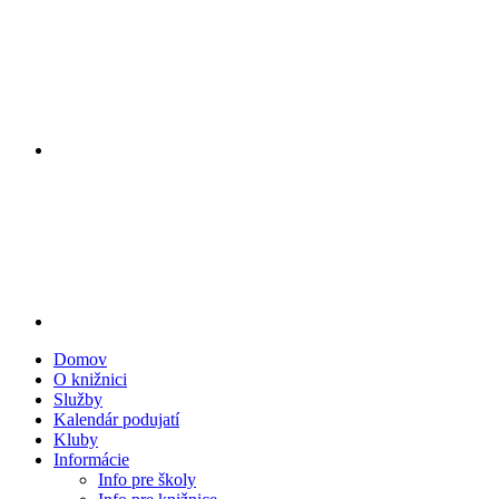
Domov
O knižnici
Služby
Kalendár podujatí
Kluby
Informácie
Info pre školy