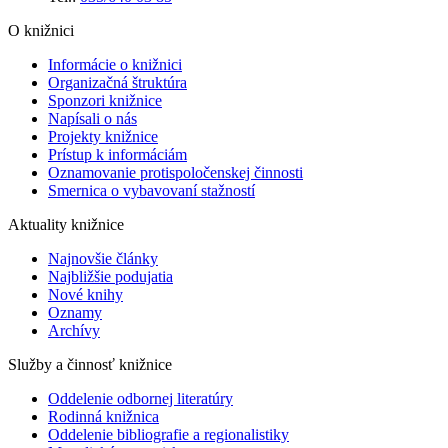
O knižnici
Informácie o knižnici
Organizačná štruktúra
Sponzori knižnice
Napísali o nás
Projekty knižnice
Prístup k informáciám
Oznamovanie protispoločenskej činnosti
Smernica o vybavovaní stažností
Aktuality knižnice
Najnovšie články
Najbližšie podujatia
Nové knihy
Oznamy
Archívy
Služby a činnosť knižnice
Oddelenie odbornej literatúry
Rodinná knižnica
Oddelenie bibliografie a regionalistiky