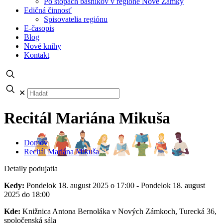
Po stopách básnikov v regióne Nové Zámky
Edičná činnosť
Spisovatelia regiónu
E-časopis
Blog
Nové knihy
Kontakt
✕
Recitál Mariána Mikuša
Domov
Recitál Mariána Mikuša
Detaily podujatia
Kedy:
Pondelok 18. august 2025 o 17:00 - Pondelok 18. august
2025 do 18:00
Kde:
Knižnica Antona Bernoláka v Nových Zámkoch, Turecká 36,
spoločenská sála