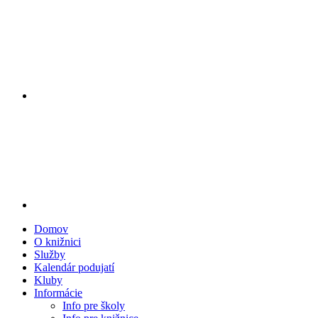
Domov
O knižnici
Služby
Kalendár podujatí
Kluby
Informácie
Info pre školy