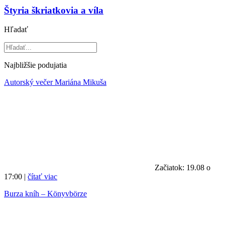
Štyria škriatkovia a víla
Hľadať
Najbližšie podujatia
Autorský večer Mariána Mikuša
Začiatok: 19.08 o
17:00 |
čítať viac
Burza kníh – Könyvbörze