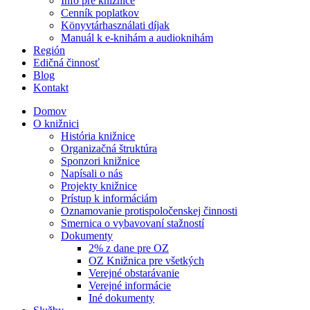
Info pre knižnice
Cenník poplatkov
Könyvtárhasználati díjak
Manuál k e-knihám a audioknihám
Región
Edičná činnosť
Blog
Kontakt
Domov
O knižnici
História knižnice
Organizačná štruktúra
Sponzori knižnice
Napísali o nás
Projekty knižnice
Prístup k informáciám
Oznamovanie protispoločenskej činnosti
Smernica o vybavovaní stažností
Dokumenty
2% z dane pre OZ
OZ Knižnica pre všetkých
Verejné obstarávanie
Verejné informácie
Iné dokumenty