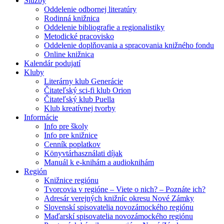
Služby
Oddelenie odbornej literatúry
Rodinná knižnica
Oddelenie bibliografie a regionalistiky
Metodické pracovisko
Oddelenie doplňovania a spracovania knižného fondu
Online knižnica
Kalendár podujatí
Kluby
Literárny klub Generácie
Čitateľský sci-fi klub Orion
Čitateľský klub Puella
Klub kreatívnej tvorby
Informácie
Info pre školy
Info pre knižnice
Cenník poplatkov
Könyvtárhasználati díjak
Manuál k e-knihám a audioknihám
Región
Knižnice regiónu
Tvorcovia v regióne – Viete o nich? – Poznáte ich?
Adresár verejných knižníc okresu Nové Zámky
Slovenskí spisovatelia novozámockého regiónu
Maďarskí spisovatelia novozámockého regiónu