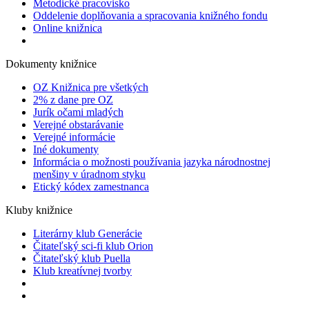
Metodické pracovisko
Oddelenie doplňovania a spracovania knižného fondu
Online knižnica
Dokumenty knižnice
OZ Knižnica pre všetkých
2% z dane pre OZ
Jurík očami mladých
Verejné obstarávanie
Verejné informácie
Iné dokumenty
Informácia o možnosti používania jazyka národnostnej
menšiny v úradnom styku
Etický kódex zamestnanca
Kluby knižnice
Literárny klub Generácie
Čitateľský sci-fi klub Orion
Čitateľský klub Puella
Klub kreatívnej tvorby