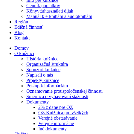
Info pre knižnice
Cenník poplatkov
Könyvtárhasználati díjak
Manuál k e-knihám a audioknihám
Región
Edičná činnosť
Blog
Kontakt
Domov
O knižnici
História knižnice
Organizačná štruktúra
Sponzori knižnice
Napísali o nás
Projekty knižnice
Prístup k informáciám
Oznamovanie protispoločenskej činnosti
Smernica o vybavovaní stažností
Dokumenty
2% z dane pre OZ
OZ Knižnica pre všetkých
Verejné obstarávanie
Verejné informácie
Iné dokumenty