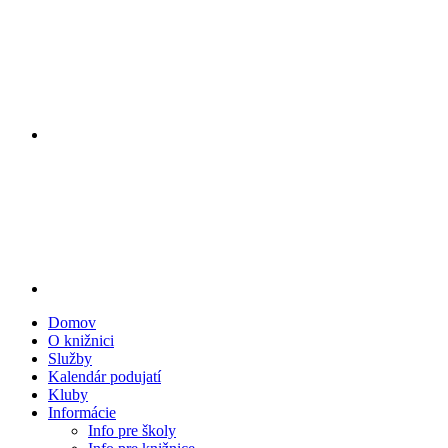
Domov
O knižnici
Služby
Kalendár podujatí
Kluby
Informácie
Info pre školy