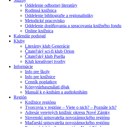
Služby
Oddelenie odbornej literatúry
Rodinná knižnica
Oddelenie bibliografie a regionalistiky
Metodické pracovisko
Oddelenie doplňovania a spracovania knižného fondu
Online knižnica
Kalendár podujatí
Kluby
Literárny klub Generácie
Čitateľský sci-fi klub Orion
Čitateľský klub Puella
Klub kreatívnej tvorby
Informácie
Info pre školy
Info pre knižnice
Cenník poplatkov
Könyvtárhasználati díjak
Manuál k e-knihám a audioknihám
Región
Knižnice regiónu
Tvorcovia v regióne – Viete o nich? – Poznáte ich?
Adresár verejných knižníc okresu Nové Zámky
Slovenskí spisovatelia novozámockého regiónu
Maďarskí spisovatelia novozámockého regiónu