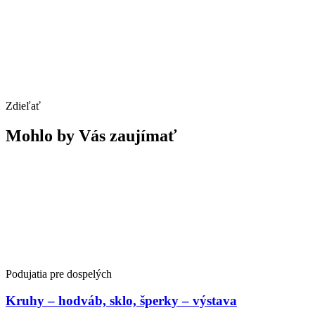
Zdieľať
Mohlo by Vás zaujímať
Podujatia pre dospelých
Kruhy – hodváb, sklo, šperky – výstava