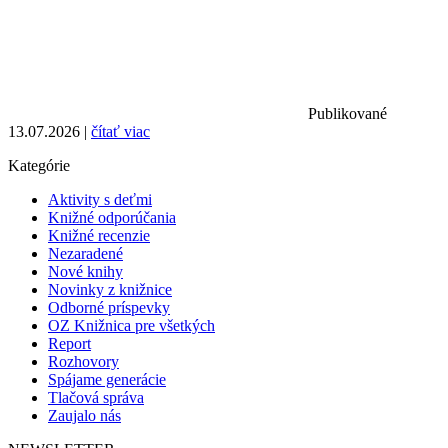
Publikované
13.07.2026 |
čítať viac
Kategórie
Aktivity s deťmi
Knižné odporúčania
Knižné recenzie
Nezaradené
Nové knihy
Novinky z knižnice
Odborné príspevky
OZ Knižnica pre všetkých
Report
Rozhovory
Spájame generácie
Tlačová správa
Zaujalo nás