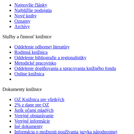
Najnovšie články
Najbližšie podujatia
Nové knihy
Oznamy
Archívy
Služby a činnosť knižnice
Oddelenie odbornej literatúry
Rodinná knižnica
Oddelenie bibliografie a regionalistiky
Metodické pracovisko
Oddelenie doplňovania a spracovania knižného fondu
Online knižnica
Dokumenty knižnice
OZ Knižnica pre všetkých
2% z dane pre OZ
Jurík očami mladých
Verejné obstarávanie
Verejné informácie
Iné dokumenty
Informácia o možnosti používania jazyka národnostnej