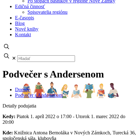
Po stopách básnikov v regióne Nové Zámky
Edičná činnosť
Spisovatelia regiónu
E-časopis
Blog
Nové knihy
Kontakt
✕
Podvečer s Andersenom
Domov
Podvečer s Andersenom
Detaily podujatia
Kedy:
Piatok 1. apríl 2022 o 17:00 - Utorok 1. marec 2022 do
20:00
Kde:
Knižnica Antona Bernoláka v Nových Zámkoch, Turecká 36,
spoločenská sála, klubovňa