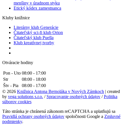
menšiny v úradnom styku
Etický kódex zamestnanca
Kluby knižnice
Literárny klub Generácie
Čitateľský sci-fi klub Orion
Čitateľský klub Puella
Klub kreatívnej tvorby
Otváracie hodiny
Pon - Uto
08:00 - 17:00
Str
08:00 - 18:00
Štv - Pia
08:00 - 17:00
© 2026
Knižnica Antona Bernoláka v Nových Zámkoch
| created
by
vega solutions s.r.o.
/
Spracovanie osobných údajov
/
Politika
súborov cookies
Táto stránka je chránená zákonom reCAPTCHA a uplatňujú sa
Pravidlá ochrany osobných údajov
spoločnosti Google a
Zmluvné
podmienky
.