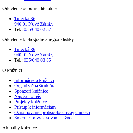
Oddelenie odbornej literatúry
Turecká 36
940 01 Nové Zámky
Tel.:
035/640 02 37
Oddelenie bibliografie a regionalistiky
Turecká 36
940 01 Nové Zámky
Tel.:
035/640 03 85
O knižnici
Informácie o knižnici
Organizačná štruktúra
Sponzori knižnice
Napísali o nás
Projekty knižnice
Prístup k informáciám
Oznamovanie protispoločenskej činnosti
Smernica o vybavovaní stažností
Aktuality knižnice