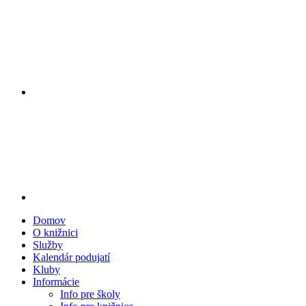
Domov
O knižnici
Služby
Kalendár podujatí
Kluby
Informácie
Info pre školy