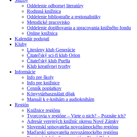
Služby
Oddelenie odbornej literatúry
Rodinná knižnica
Oddelenie bibliografie a regionalistiky
Metodické pracovisko
Oddelenie doplňovania a spracovania knižného fondu
Online knižnica
Kalendár podujatí
Kluby
Literárny klub Generácie
Čitateľský sci-fi klub Orion
Čitateľský klub Puella
Klub kreatívnej tvorby
Informácie
Info pre školy
Info pre knižnice
Cenník poplatkov
Könyvtárhasználati díjak
Manuál k e-knihám a audioknihám
Región
Knižnice regiónu
Tvorcovia v regióne – Viete o nich? – Poznáte ich?
Adresár verejných knižníc okresu Nové Zámky
Slovenskí spisovatelia novozámockého regiónu
Maďarskí spisovatelia novozámockého regiónu