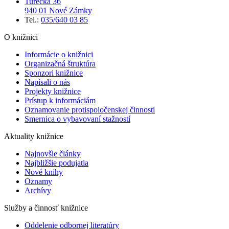
Turecká 36
940 01 Nové Zámky
Tel.:
035/640 03 85
O knižnici
Informácie o knižnici
Organizačná štruktúra
Sponzori knižnice
Napísali o nás
Projekty knižnice
Prístup k informáciám
Oznamovanie protispoločenskej činnosti
Smernica o vybavovaní stažností
Aktuality knižnice
Najnovšie články
Najbližšie podujatia
Nové knihy
Oznamy
Archívy
Služby a činnosť knižnice
Oddelenie odbornej literatúry