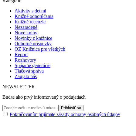
Kategórie
Aktivity s deťmi
Knižné odporúčania
Knižné recenzie
Nezaradené
Nové knihy
Novinky z knižnice
Odborné príspevky
OZ Knižnica pre všetkých
Report
Rozhovory
Spájame generácie
Tlačová správa
Zaujalo nás
NEWSLETTER
Buďte ako prvý informovaný o podujatiach
Pokračovaním prijímate zásady ochrany osobných údajov