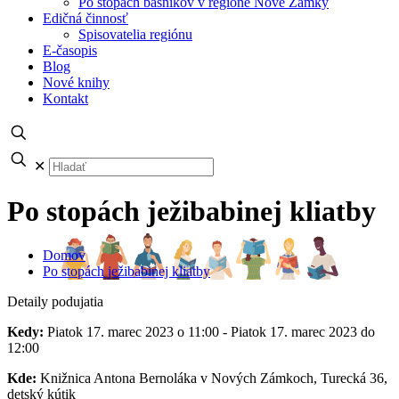
Po stopách básnikov v regióne Nové Zámky
Edičná činnosť
Spisovatelia regiónu
E-časopis
Blog
Nové knihy
Kontakt
✕
Po stopách ježibabinej kliatby
Domov
Po stopách ježibabinej kliatby
Detaily podujatia
Kedy:
Piatok 17. marec 2023 o 11:00 - Piatok 17. marec 2023 do
12:00
Kde:
Knižnica Antona Bernoláka v Nových Zámkoch, Turecká 36,
detský kútik