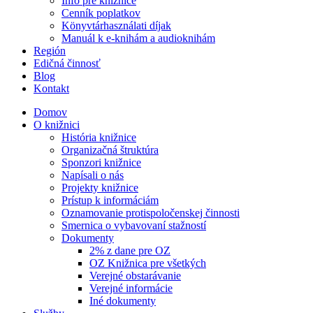
Info pre knižnice
Cenník poplatkov
Könyvtárhasználati díjak
Manuál k e-knihám a audioknihám
Región
Edičná činnosť
Blog
Kontakt
Domov
O knižnici
História knižnice
Organizačná štruktúra
Sponzori knižnice
Napísali o nás
Projekty knižnice
Prístup k informáciám
Oznamovanie protispoločenskej činnosti
Smernica o vybavovaní stažností
Dokumenty
2% z dane pre OZ
OZ Knižnica pre všetkých
Verejné obstarávanie
Verejné informácie
Iné dokumenty