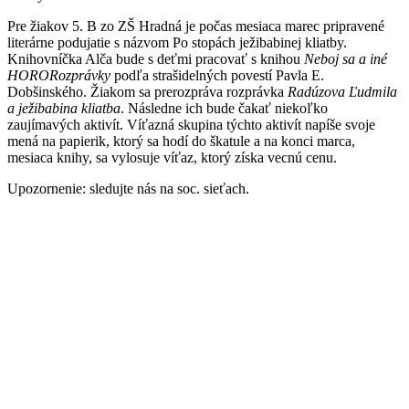
Pre žiakov 5. B zo ZŠ Hradná je počas mesiaca marec pripravené
literárne podujatie s názvom Po stopách ježibabinej kliatby.
Knihovníčka Alča bude s deťmi pracovať s knihou
Neboj sa a iné
HORORozprávky
podľa strašidelných povestí Pavla E.
Dobšinského. Žiakom sa prerozpráva rozprávka
Radúzova Ľudmila
a ježibabina kliatba
. Následne ich bude čakať niekoľko
zaujímavých aktivít. Víťazná skupina týchto aktivít napíše svoje
mená na papierik, ktorý sa hodí do škatule a na konci marca,
mesiaca knihy, sa vylosuje víťaz, ktorý získa vecnú cenu.
Upozornenie: sledujte nás na soc. sieťach.