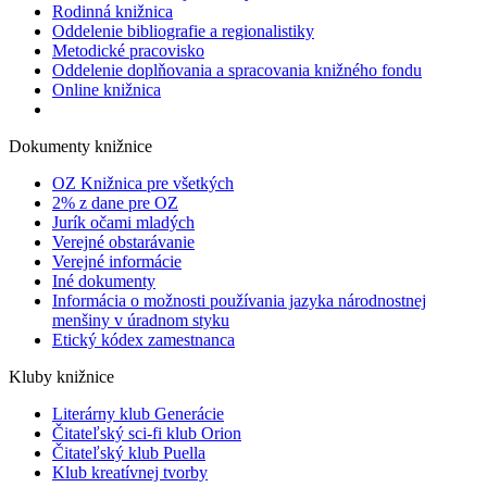
Rodinná knižnica
Oddelenie bibliografie a regionalistiky
Metodické pracovisko
Oddelenie doplňovania a spracovania knižného fondu
Online knižnica
Dokumenty knižnice
OZ Knižnica pre všetkých
2% z dane pre OZ
Jurík očami mladých
Verejné obstarávanie
Verejné informácie
Iné dokumenty
Informácia o možnosti používania jazyka národnostnej
menšiny v úradnom styku
Etický kódex zamestnanca
Kluby knižnice
Literárny klub Generácie
Čitateľský sci-fi klub Orion
Čitateľský klub Puella
Klub kreatívnej tvorby