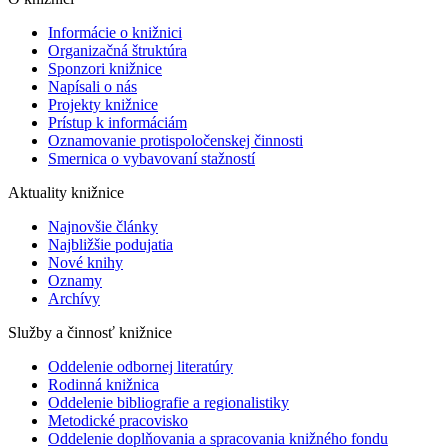
Informácie o knižnici
Organizačná štruktúra
Sponzori knižnice
Napísali o nás
Projekty knižnice
Prístup k informáciám
Oznamovanie protispoločenskej činnosti
Smernica o vybavovaní stažností
Aktuality knižnice
Najnovšie články
Najbližšie podujatia
Nové knihy
Oznamy
Archívy
Služby a činnosť knižnice
Oddelenie odbornej literatúry
Rodinná knižnica
Oddelenie bibliografie a regionalistiky
Metodické pracovisko
Oddelenie doplňovania a spracovania knižného fondu