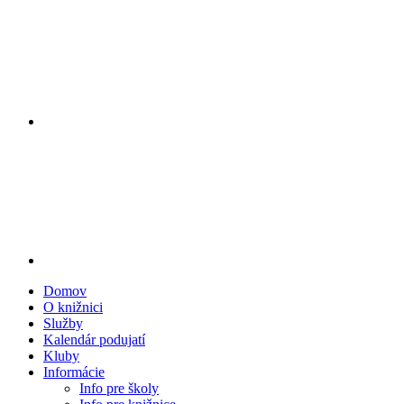
Domov
O knižnici
Služby
Kalendár podujatí
Kluby
Informácie
Info pre školy