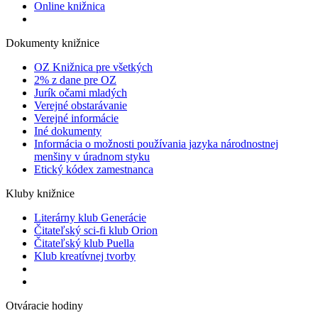
Online knižnica
Dokumenty knižnice
OZ Knižnica pre všetkých
2% z dane pre OZ
Jurík očami mladých
Verejné obstarávanie
Verejné informácie
Iné dokumenty
Informácia o možnosti používania jazyka národnostnej
menšiny v úradnom styku
Etický kódex zamestnanca
Kluby knižnice
Literárny klub Generácie
Čitateľský sci-fi klub Orion
Čitateľský klub Puella
Klub kreatívnej tvorby
Otváracie hodiny