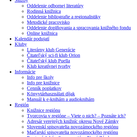
Služby
Oddelenie odbornej literatúry
Rodinná knižnica
Oddelenie bibliografie a regionalistiky
Metodické pracovisko
Oddelenie doplňovania a spracovania knižného fondu
Online knižnica
Kalendár podujatí
Kluby
Literárny klub Generácie
Čitateľský sci-fi klub Orion
Čitateľský klub Puella
Klub kreatívnej tvorby
Informácie
Info pre školy
Info pre knižnice
Cenník poplatkov
Könyvtárhasználati díjak
Manuál k e-knihám a audioknihám
Región
Knižnice regiónu
Tvorcovia v regióne – Viete o nich? – Poznáte ich?
Adresár verejných knižníc okresu Nové Zámky
Slovenskí spisovatelia novozámockého regiónu
Maďarskí spisovatelia novozámockého regiónu