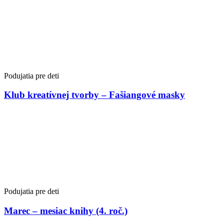
Podujatia pre deti
Klub kreatívnej tvorby – Fašiangové masky
Podujatia pre deti
Marec – mesiac knihy (4. roč.)