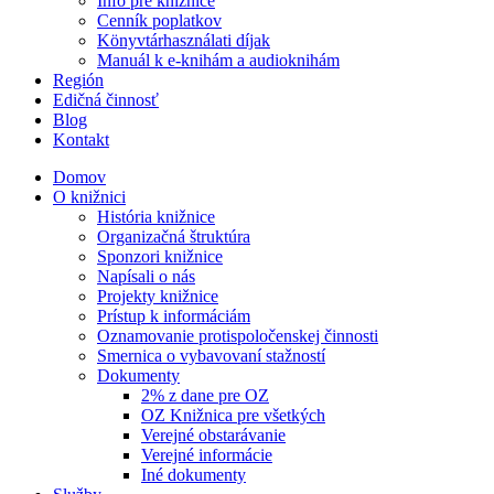
Info pre knižnice
Cenník poplatkov
Könyvtárhasználati díjak
Manuál k e-knihám a audioknihám
Región
Edičná činnosť
Blog
Kontakt
Domov
O knižnici
História knižnice
Organizačná štruktúra
Sponzori knižnice
Napísali o nás
Projekty knižnice
Prístup k informáciám
Oznamovanie protispoločenskej činnosti
Smernica o vybavovaní stažností
Dokumenty
2% z dane pre OZ
OZ Knižnica pre všetkých
Verejné obstarávanie
Verejné informácie
Iné dokumenty