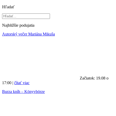
Hľadať
Najbližšie podujatia
Autorský večer Mariána Mikuša
Začiatok: 19.08 o
17:00 |
čítať viac
Burza kníh – Könyvbörze