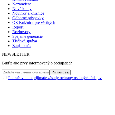
Nezaradené
Nové knihy
Novinky z knižnice
Odborné príspevky
OZ Knižnica pre všetkých
Report
Rozhovory
Spájame generácie
Tlačová správa
Zaujalo nás
NEWSLETTER
Buďte ako prvý informovaný o podujatiach
Pokračovaním prijímate zásady ochrany osobných údajov