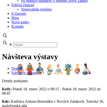
Po stopách básnikov v regióne Nové Zámky
Edičná činnosť
Spisovatelia regiónu
E-časopis
Blog
Nové knihy
Kontakt
✕
Návšteva výstavy
Domov
Návšteva výstavy
Detaily podujatia
Kedy:
Piatok 18. marec 2022 o 08:15 - Piatok 18. marec 2022 do
08:45
Kde:
Knižnica Antona Bernoláka v Nových Zámkoch, Turecká 36,
spoločenská sála