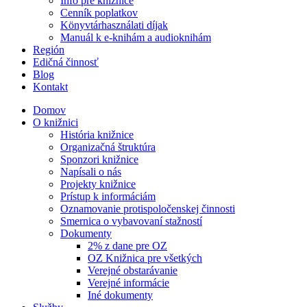
Info pre knižnice
Cenník poplatkov
Könyvtárhasználati díjak
Manuál k e-knihám a audioknihám
Región
Edičná činnosť
Blog
Kontakt
Domov
O knižnici
História knižnice
Organizačná štruktúra
Sponzori knižnice
Napísali o nás
Projekty knižnice
Prístup k informáciám
Oznamovanie protispoločenskej činnosti
Smernica o vybavovaní stažností
Dokumenty
2% z dane pre OZ
OZ Knižnica pre všetkých
Verejné obstarávanie
Verejné informácie
Iné dokumenty