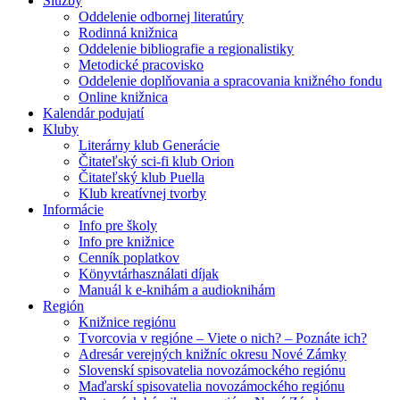
Služby
Oddelenie odbornej literatúry
Rodinná knižnica
Oddelenie bibliografie a regionalistiky
Metodické pracovisko
Oddelenie doplňovania a spracovania knižného fondu
Online knižnica
Kalendár podujatí
Kluby
Literárny klub Generácie
Čitateľský sci-fi klub Orion
Čitateľský klub Puella
Klub kreatívnej tvorby
Informácie
Info pre školy
Info pre knižnice
Cenník poplatkov
Könyvtárhasználati díjak
Manuál k e-knihám a audioknihám
Región
Knižnice regiónu
Tvorcovia v regióne – Viete o nich? – Poznáte ich?
Adresár verejných knižníc okresu Nové Zámky
Slovenskí spisovatelia novozámockého regiónu
Maďarskí spisovatelia novozámockého regiónu