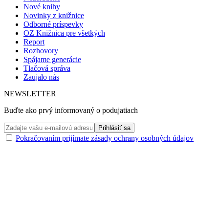
Nové knihy
Novinky z knižnice
Odborné príspevky
OZ Knižnica pre všetkých
Report
Rozhovory
Spájame generácie
Tlačová správa
Zaujalo nás
NEWSLETTER
Buďte ako prvý informovaný o podujatiach
Pokračovaním prijímate zásady ochrany osobných údajov