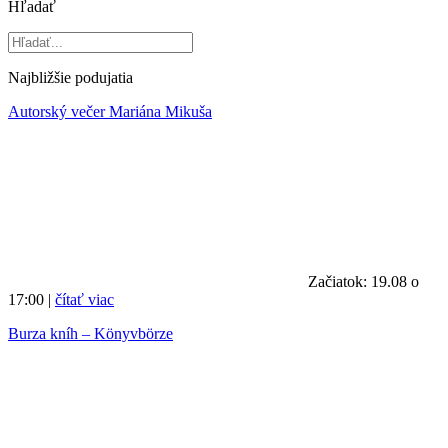
Hľadať
Najbližšie podujatia
Autorský večer Mariána Mikuša
Začiatok: 19.08 o
17:00 |
čítať viac
Burza kníh – Könyvbörze