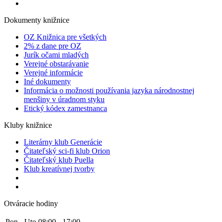
Dokumenty knižnice
OZ Knižnica pre všetkých
2% z dane pre OZ
Jurík očami mladých
Verejné obstarávanie
Verejné informácie
Iné dokumenty
Informácia o možnosti používania jazyka národnostnej
menšiny v úradnom styku
Etický kódex zamestnanca
Kluby knižnice
Literárny klub Generácie
Čitateľský sci-fi klub Orion
Čitateľský klub Puella
Klub kreatívnej tvorby
Otváracie hodiny
Pon - Uto
08:00 - 17:00