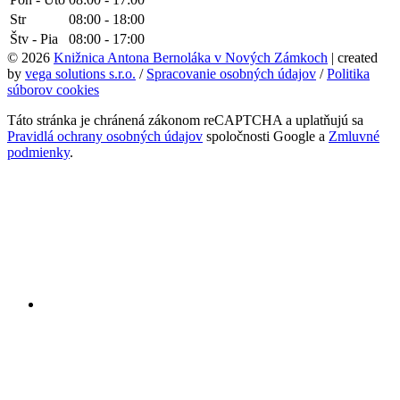
Str
08:00 - 18:00
Štv - Pia
08:00 - 17:00
© 2026
Knižnica Antona Bernoláka v Nových Zámkoch
| created
by
vega solutions s.r.o.
/
Spracovanie osobných údajov
/
Politika
súborov cookies
Táto stránka je chránená zákonom reCAPTCHA a uplatňujú sa
Pravidlá ochrany osobných údajov
spoločnosti Google a
Zmluvné
podmienky
.