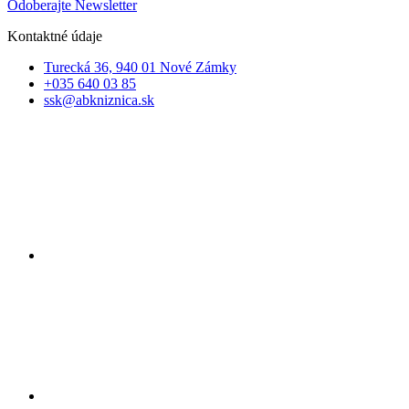
Odoberajte Newsletter
Kontaktné údaje
Turecká 36, 940 01 Nové Zámky
+035 640 03 85
ssk@abkniznica.sk