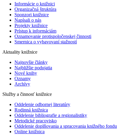
Informácie o knižnici
Organizačná štruktúra
Sponzori knižnice
Napísali o nás
Projekty knižnice
Prístup k informáciám
Oznamovanie protispoločenskej činnosti
Smernica o vybavovaní stažností
Aktuality knižnice
Najnovšie články
Najbližšie podujatia
Nové knihy
Oznamy
Archívy
Služby a činnosť knižnice
Oddelenie odbornej literatúry
Rodinná knižnica
Oddelenie bibliografie a regionalistiky
Metodické pracovisko
Oddelenie doplňovania a spracovania knižného fondu
Online knižnica