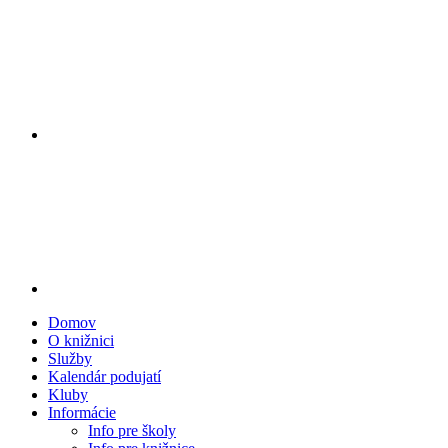
Domov
O knižnici
Služby
Kalendár podujatí
Kluby
Informácie
Info pre školy