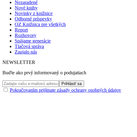
Nezaradené
Nové knihy
Novinky z knižnice
Odborné príspevky
OZ Knižnica pre všetkých
Report
Rozhovory
Spájame generácie
Tlačová správa
Zaujalo nás
NEWSLETTER
Buďte ako prvý informovaný o podujatiach
Pokračovaním prijímate zásady ochrany osobných údajov