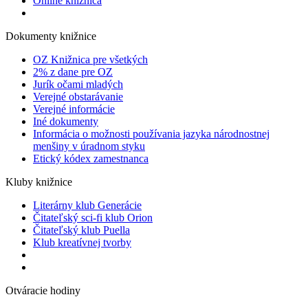
Online knižnica
Dokumenty knižnice
OZ Knižnica pre všetkých
2% z dane pre OZ
Jurík očami mladých
Verejné obstarávanie
Verejné informácie
Iné dokumenty
Informácia o možnosti používania jazyka národnostnej
menšiny v úradnom styku
Etický kódex zamestnanca
Kluby knižnice
Literárny klub Generácie
Čitateľský sci-fi klub Orion
Čitateľský klub Puella
Klub kreatívnej tvorby
Otváracie hodiny