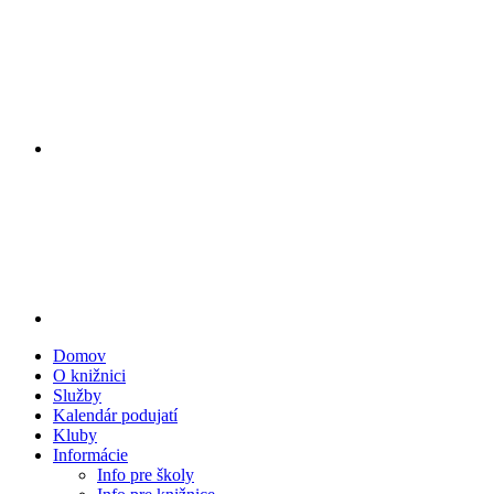
Domov
O knižnici
Služby
Kalendár podujatí
Kluby
Informácie
Info pre školy