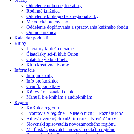
Služby
Oddelenie odbornej literatúry
Rodinná knižnica
Oddelenie bibliografie a regionalistiky
Metodické pracovisko
Oddelenie doplňovania a spracovania knižného fondu
Online knižnica
Kalendár podujatí
Kluby
Literárny klub Generácie
Čitateľský sci-fi klub Orion
Čitateľský klub Puella
Klub kreatívnej tvorby
Informácie
Info pre školy
Info pre knižnice
Cenník poplatkov
Könyvtárhasználati díjak
Manuál k e-knihám a audioknihám
Región
Knižnice regiónu
Tvorcovia v regióne – Viete o nich? – Poznáte ich?
Adresár verejných knižníc okresu Nové Zámky
Slovenskí spisovatelia novozámockého regiónu
Maďarskí spisovatelia novozámockého regiónu