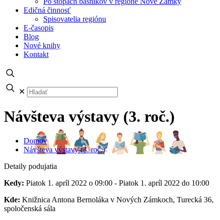
Po stopách básnikov v regióne Nové Zámky
Edičná činnosť
Spisovatelia regiónu
E-časopis
Blog
Nové knihy
Kontakt
✕
Návšteva výstavy (3. roč.)
Domov
Návšteva výstavy (3. roč.)
Detaily podujatia
Kedy:
Piatok 1. apríl 2022 o 09:00 - Piatok 1. apríl 2022 do 10:00
Kde:
Knižnica Antona Bernoláka v Nových Zámkoch, Turecká 36,
spoločenská sála