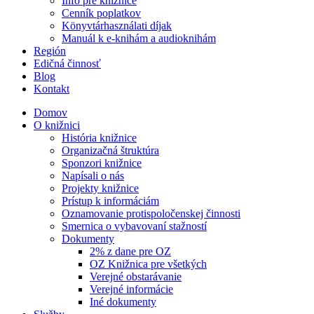
Info pre knižnice
Cenník poplatkov
Könyvtárhasználati díjak
Manuál k e-knihám a audioknihám
Región
Edičná činnosť
Blog
Kontakt
Domov
O knižnici
História knižnice
Organizačná štruktúra
Sponzori knižnice
Napísali o nás
Projekty knižnice
Prístup k informáciám
Oznamovanie protispoločenskej činnosti
Smernica o vybavovaní stažností
Dokumenty
2% z dane pre OZ
OZ Knižnica pre všetkých
Verejné obstarávanie
Verejné informácie
Iné dokumenty