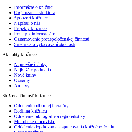
Informácie o knižnici
Organizačná štruktúra
Sponzori knižnice
Napísali o nás
Projekty knižnice
Prístup k informáciám
Oznamovanie protispoločenskej činnosti
Smernica o vybavovaní stažností
Aktuality knižnice
Najnovšie články
Najbližšie podujatia
Nové knihy
Oznamy
Archívy
Služby a činnosť knižnice
Oddelenie odbornej literatúry
Rodinná knižnica
Oddelenie bibliografie a regionalistiky
Metodické pracovisko
Oddelenie doplňovania a spracovania knižného fondu