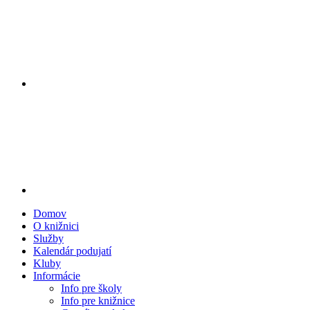
Domov
O knižnici
Služby
Kalendár podujatí
Kluby
Informácie
Info pre školy
Info pre knižnice