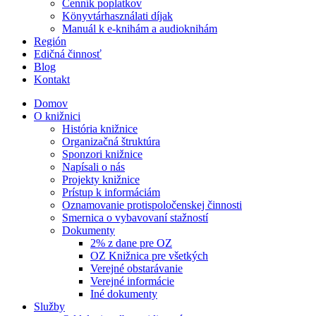
Cenník poplatkov
Könyvtárhasználati díjak
Manuál k e-knihám a audioknihám
Región
Edičná činnosť
Blog
Kontakt
Domov
O knižnici
História knižnice
Organizačná štruktúra
Sponzori knižnice
Napísali o nás
Projekty knižnice
Prístup k informáciám
Oznamovanie protispoločenskej činnosti
Smernica o vybavovaní stažností
Dokumenty
2% z dane pre OZ
OZ Knižnica pre všetkých
Verejné obstarávanie
Verejné informácie
Iné dokumenty
Služby