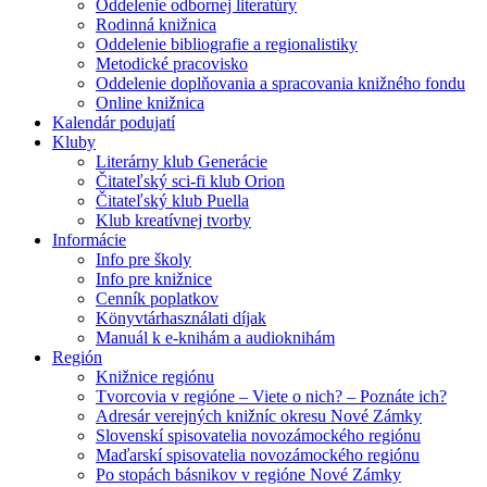
Oddelenie odbornej literatúry
Rodinná knižnica
Oddelenie bibliografie a regionalistiky
Metodické pracovisko
Oddelenie doplňovania a spracovania knižného fondu
Online knižnica
Kalendár podujatí
Kluby
Literárny klub Generácie
Čitateľský sci-fi klub Orion
Čitateľský klub Puella
Klub kreatívnej tvorby
Informácie
Info pre školy
Info pre knižnice
Cenník poplatkov
Könyvtárhasználati díjak
Manuál k e-knihám a audioknihám
Región
Knižnice regiónu
Tvorcovia v regióne – Viete o nich? – Poznáte ich?
Adresár verejných knižníc okresu Nové Zámky
Slovenskí spisovatelia novozámockého regiónu
Maďarskí spisovatelia novozámockého regiónu
Po stopách básnikov v regióne Nové Zámky