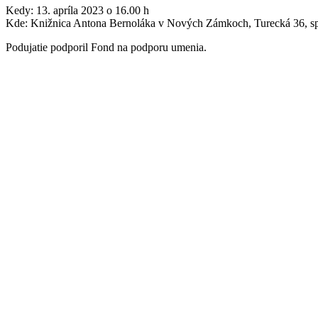
Kedy: 13. apríla 2023 o 16.00 h
Kde: Knižnica Antona Bernoláka v Nových Zámkoch, Turecká 36, sp
Podujatie podporil Fond na podporu umenia.