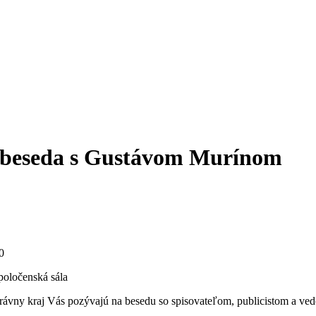
– beseda s Gustávom Murínom
0
oločenská sála
ávny kraj Vás pozývajú na besedu so spisovateľom, publicistom a 