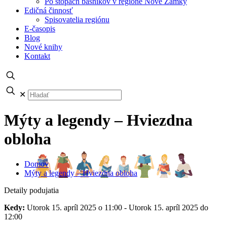
Po stopách básnikov v regióne Nové Zámky
Edičná činnosť
Spisovatelia regiónu
E-časopis
Blog
Nové knihy
Kontakt
✕
Mýty a legendy – Hviezdna
obloha
Domov
Mýty a legendy – Hviezdna obloha
Detaily podujatia
Kedy:
Utorok 15. apríl 2025 o 11:00 - Utorok 15. apríl 2025 do
12:00