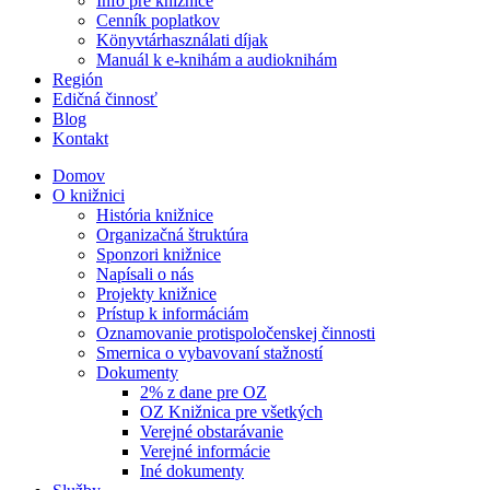
Info pre knižnice
Cenník poplatkov
Könyvtárhasználati díjak
Manuál k e-knihám a audioknihám
Región
Edičná činnosť
Blog
Kontakt
Domov
O knižnici
História knižnice
Organizačná štruktúra
Sponzori knižnice
Napísali o nás
Projekty knižnice
Prístup k informáciám
Oznamovanie protispoločenskej činnosti
Smernica o vybavovaní stažností
Dokumenty
2% z dane pre OZ
OZ Knižnica pre všetkých
Verejné obstarávanie
Verejné informácie
Iné dokumenty