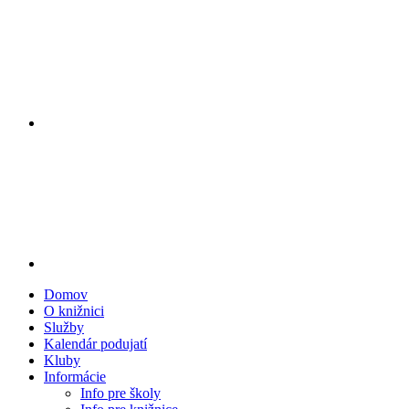
Domov
O knižnici
Služby
Kalendár podujatí
Kluby
Informácie
Info pre školy