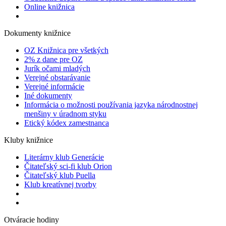
Online knižnica
Dokumenty knižnice
OZ Knižnica pre všetkých
2% z dane pre OZ
Jurík očami mladých
Verejné obstarávanie
Verejné informácie
Iné dokumenty
Informácia o možnosti používania jazyka národnostnej
menšiny v úradnom styku
Etický kódex zamestnanca
Kluby knižnice
Literárny klub Generácie
Čitateľský sci-fi klub Orion
Čitateľský klub Puella
Klub kreatívnej tvorby
Otváracie hodiny