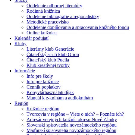
Služby
Oddelenie odbornej literatúry
Rodinná knižnica
Oddelenie bibliografie a regionalistiky
Metodické pracovisko
Oddelenie doplňovania a spracovania knižného fondu
Online knižnica
Kalendár podujatí
Kluby
Literárny klub Generácie
Čitateľský sci-fi klub Orion
Čitateľský klub Puella
Klub kreatívnej tvorby
Informácie
Info pre školy
Info pre knižnice
Cenník poplatkov
Könyvtárhasználati díjak
Manuál k e-knihám a audioknihám
Región
Knižnice regiónu
Tvorcovia v regióne – Viete o nich? – Poznáte ich?
Adresár verejných knižníc okresu Nové Zámky
Slovenskí spisovatelia novozámockého regiónu
Maďarskí spisovatelia novozámockého regiónu