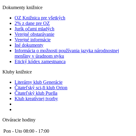
Dokumenty knižnice
OZ Knižnica pre všetkých
2% z dane pre OZ
Jurík očami mladých
Verejné obstarávanie
Verejné informácie
Iné dokumenty
Informácia o možnosti používania jazyka národnostnej
menšiny v úradnom styku
Etický kódex zamestnanca
Kluby knižnice
Literárny klub Generácie
Čitateľský sci-fi klub Orion
Čitateľský klub Puella
Klub kreatívnej tvorby
Otváracie hodiny
Pon - Uto
08:00 - 17:00