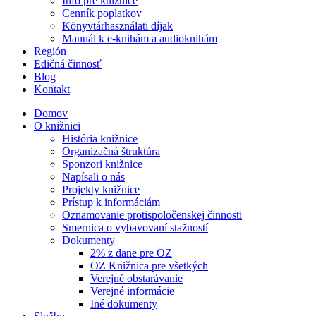
Info pre knižnice
Cenník poplatkov
Könyvtárhasználati díjak
Manuál k e-knihám a audioknihám
Región
Edičná činnosť
Blog
Kontakt
Domov
O knižnici
História knižnice
Organizačná štruktúra
Sponzori knižnice
Napísali o nás
Projekty knižnice
Prístup k informáciám
Oznamovanie protispoločenskej činnosti
Smernica o vybavovaní stažností
Dokumenty
2% z dane pre OZ
OZ Knižnica pre všetkých
Verejné obstarávanie
Verejné informácie
Iné dokumenty