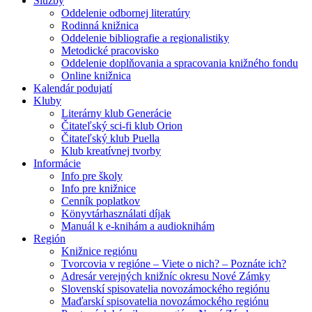
Služby
Oddelenie odbornej literatúry
Rodinná knižnica
Oddelenie bibliografie a regionalistiky
Metodické pracovisko
Oddelenie doplňovania a spracovania knižného fondu
Online knižnica
Kalendár podujatí
Kluby
Literárny klub Generácie
Čitateľský sci-fi klub Orion
Čitateľský klub Puella
Klub kreatívnej tvorby
Informácie
Info pre školy
Info pre knižnice
Cenník poplatkov
Könyvtárhasználati díjak
Manuál k e-knihám a audioknihám
Región
Knižnice regiónu
Tvorcovia v regióne – Viete o nich? – Poznáte ich?
Adresár verejných knižníc okresu Nové Zámky
Slovenskí spisovatelia novozámockého regiónu
Maďarskí spisovatelia novozámockého regiónu