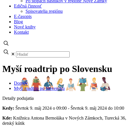
Po stopách básnikov v regióne Nové Zámky
Edičná činnosť
Spisovatelia regiónu
E-časopis
Blog
Nové knihy
Kontakt
✕
Myší roadtrip po Slovensku
Domov
Myší roadtrip po Slovensku
Detaily podujatia
Kedy:
Štvrtok 9. máj 2024 o 09:00 - Štvrtok 9. máj 2024 do 10:00
Kde:
Knižnica Antona Bernoláka v Nových Zámkoch, Turecká 36,
detský kútik