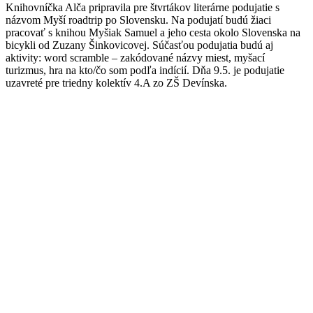
Knihovníčka Alča pripravila pre štvrtákov literárne podujatie s
názvom Myší roadtrip po Slovensku. Na podujatí budú žiaci
pracovať s knihou Myšiak Samuel a jeho cesta okolo Slovenska na
bicykli od Zuzany Šinkovicovej. Súčasťou podujatia budú aj
aktivity: word scramble – zakódované názvy miest, myšací
turizmus, hra na kto/čo som podľa indícií. Dňa 9.5. je podujatie
uzavreté pre triedny kolektív 4.A zo ZŠ Devínska.