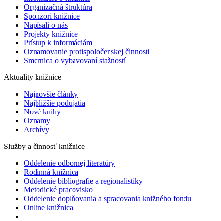
Organizačná štruktúra
Sponzori knižnice
Napísali o nás
Projekty knižnice
Prístup k informáciám
Oznamovanie protispoločenskej činnosti
Smernica o vybavovaní stažností
Aktuality knižnice
Najnovšie články
Najbližšie podujatia
Nové knihy
Oznamy
Archívy
Služby a činnosť knižnice
Oddelenie odbornej literatúry
Rodinná knižnica
Oddelenie bibliografie a regionalistiky
Metodické pracovisko
Oddelenie doplňovania a spracovania knižného fondu
Online knižnica