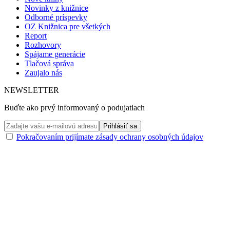
Novinky z knižnice
Odborné príspevky
OZ Knižnica pre všetkých
Report
Rozhovory
Spájame generácie
Tlačová správa
Zaujalo nás
NEWSLETTER
Buďte ako prvý informovaný o podujatiach
Pokračovaním prijímate zásady ochrany osobných údajov