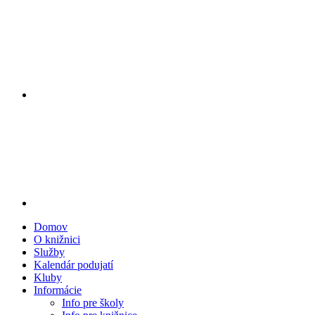
Domov
O knižnici
Služby
Kalendár podujatí
Kluby
Informácie
Info pre školy