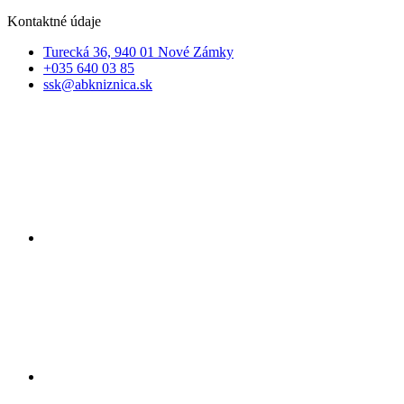
Kontaktné údaje
Turecká 36, 940 01 Nové Zámky
+035 640 03 85
ssk@abkniznica.sk