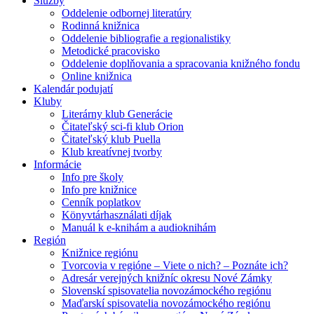
Služby
Oddelenie odbornej literatúry
Rodinná knižnica
Oddelenie bibliografie a regionalistiky
Metodické pracovisko
Oddelenie doplňovania a spracovania knižného fondu
Online knižnica
Kalendár podujatí
Kluby
Literárny klub Generácie
Čitateľský sci-fi klub Orion
Čitateľský klub Puella
Klub kreatívnej tvorby
Informácie
Info pre školy
Info pre knižnice
Cenník poplatkov
Könyvtárhasználati díjak
Manuál k e-knihám a audioknihám
Región
Knižnice regiónu
Tvorcovia v regióne – Viete o nich? – Poznáte ich?
Adresár verejných knižníc okresu Nové Zámky
Slovenskí spisovatelia novozámockého regiónu
Maďarskí spisovatelia novozámockého regiónu