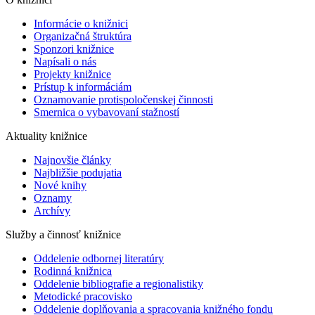
Informácie o knižnici
Organizačná štruktúra
Sponzori knižnice
Napísali o nás
Projekty knižnice
Prístup k informáciám
Oznamovanie protispoločenskej činnosti
Smernica o vybavovaní stažností
Aktuality knižnice
Najnovšie články
Najbližšie podujatia
Nové knihy
Oznamy
Archívy
Služby a činnosť knižnice
Oddelenie odbornej literatúry
Rodinná knižnica
Oddelenie bibliografie a regionalistiky
Metodické pracovisko
Oddelenie doplňovania a spracovania knižného fondu