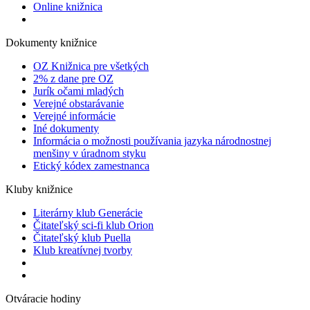
Online knižnica
Dokumenty knižnice
OZ Knižnica pre všetkých
2% z dane pre OZ
Jurík očami mladých
Verejné obstarávanie
Verejné informácie
Iné dokumenty
Informácia o možnosti používania jazyka národnostnej
menšiny v úradnom styku
Etický kódex zamestnanca
Kluby knižnice
Literárny klub Generácie
Čitateľský sci-fi klub Orion
Čitateľský klub Puella
Klub kreatívnej tvorby
Otváracie hodiny