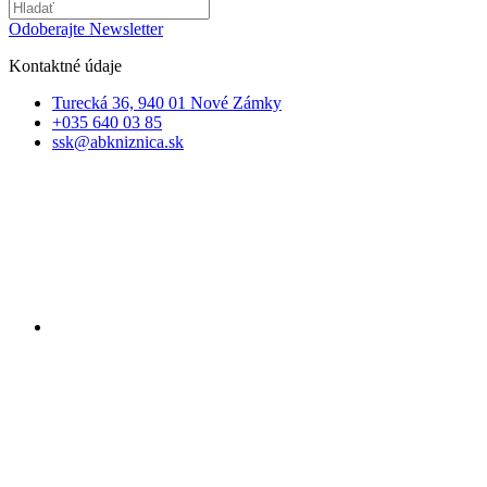
Odoberajte Newsletter
Kontaktné údaje
Turecká 36, 940 01 Nové Zámky
+035 640 03 85
ssk@abkniznica.sk