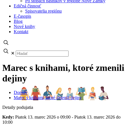
Po stopách básnikov v regióne Nové Zámky
Edičná činnosť
Spisovatelia regiónu
E-časopis
Blog
Nové knihy
Kontakt
✕
Marec s knihami, ktoré zmenili
dejiny
Domov
Marec s knihami, ktoré zmenili dejiny
Detaily podujatia
Kedy:
Piatok 13. marec 2026 o 09:00 - Piatok 13. marec 2026 do
10:00