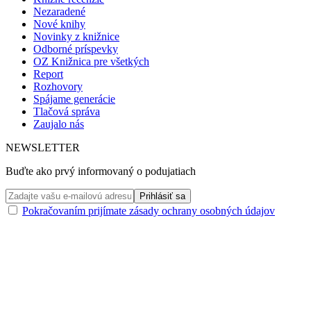
Nezaradené
Nové knihy
Novinky z knižnice
Odborné príspevky
OZ Knižnica pre všetkých
Report
Rozhovory
Spájame generácie
Tlačová správa
Zaujalo nás
NEWSLETTER
Buďte ako prvý informovaný o podujatiach
Pokračovaním prijímate zásady ochrany osobných údajov