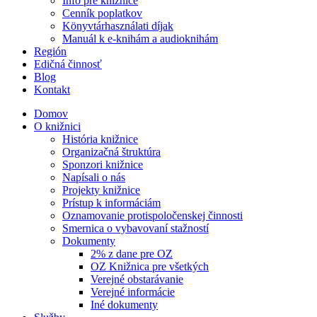
Info pre knižnice
Cenník poplatkov
Könyvtárhasználati díjak
Manuál k e-knihám a audioknihám
Región
Edičná činnosť
Blog
Kontakt
Domov
O knižnici
História knižnice
Organizačná štruktúra
Sponzori knižnice
Napísali o nás
Projekty knižnice
Prístup k informáciám
Oznamovanie protispoločenskej činnosti
Smernica o vybavovaní stažností
Dokumenty
2% z dane pre OZ
OZ Knižnica pre všetkých
Verejné obstarávanie
Verejné informácie
Iné dokumenty