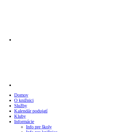
Domov
O knižnici
Služby
Kalendár podujatí
Kluby
Informácie
Info pre školy