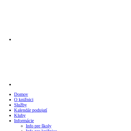
Domov
O knižnici
Služby
Kalendár podujatí
Kluby
Informácie
Info pre školy