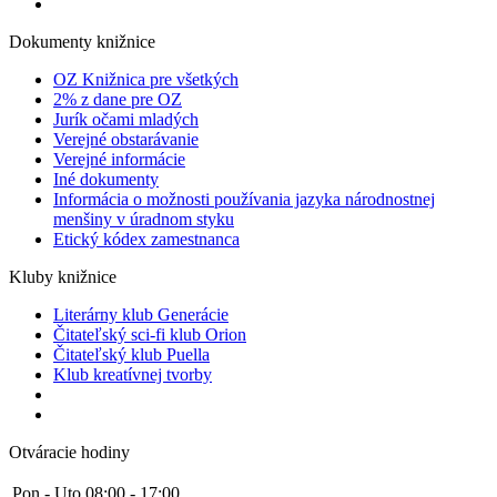
Dokumenty knižnice
OZ Knižnica pre všetkých
2% z dane pre OZ
Jurík očami mladých
Verejné obstarávanie
Verejné informácie
Iné dokumenty
Informácia o možnosti používania jazyka národnostnej
menšiny v úradnom styku
Etický kódex zamestnanca
Kluby knižnice
Literárny klub Generácie
Čitateľský sci-fi klub Orion
Čitateľský klub Puella
Klub kreatívnej tvorby
Otváracie hodiny
Pon - Uto
08:00 - 17:00