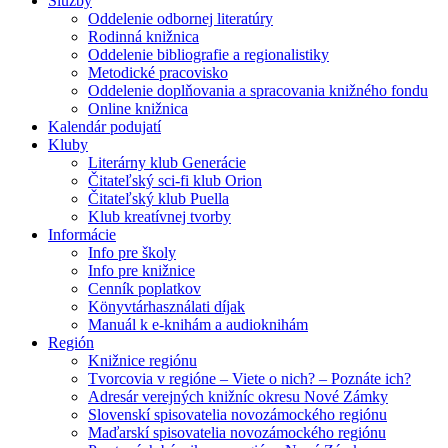
Služby
Oddelenie odbornej literatúry
Rodinná knižnica
Oddelenie bibliografie a regionalistiky
Metodické pracovisko
Oddelenie doplňovania a spracovania knižného fondu
Online knižnica
Kalendár podujatí
Kluby
Literárny klub Generácie
Čitateľský sci-fi klub Orion
Čitateľský klub Puella
Klub kreatívnej tvorby
Informácie
Info pre školy
Info pre knižnice
Cenník poplatkov
Könyvtárhasználati díjak
Manuál k e-knihám a audioknihám
Región
Knižnice regiónu
Tvorcovia v regióne – Viete o nich? – Poznáte ich?
Adresár verejných knižníc okresu Nové Zámky
Slovenskí spisovatelia novozámockého regiónu
Maďarskí spisovatelia novozámockého regiónu