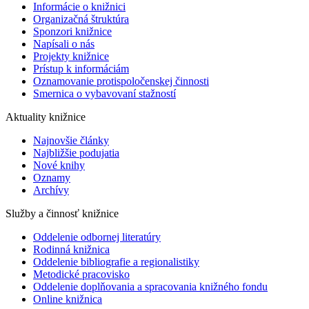
Informácie o knižnici
Organizačná štruktúra
Sponzori knižnice
Napísali o nás
Projekty knižnice
Prístup k informáciám
Oznamovanie protispoločenskej činnosti
Smernica o vybavovaní stažností
Aktuality knižnice
Najnovšie články
Najbližšie podujatia
Nové knihy
Oznamy
Archívy
Služby a činnosť knižnice
Oddelenie odbornej literatúry
Rodinná knižnica
Oddelenie bibliografie a regionalistiky
Metodické pracovisko
Oddelenie doplňovania a spracovania knižného fondu
Online knižnica