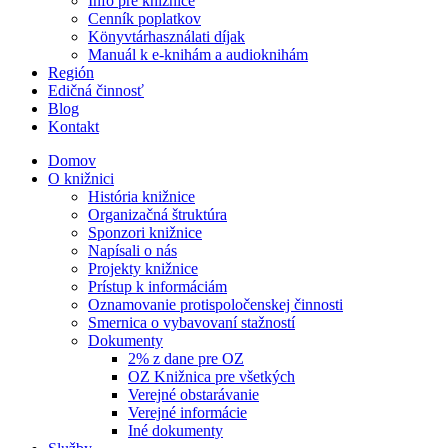
Info pre knižnice
Cenník poplatkov
Könyvtárhasználati díjak
Manuál k e-knihám a audioknihám
Región
Edičná činnosť
Blog
Kontakt
Domov
O knižnici
História knižnice
Organizačná štruktúra
Sponzori knižnice
Napísali o nás
Projekty knižnice
Prístup k informáciám
Oznamovanie protispoločenskej činnosti
Smernica o vybavovaní stažností
Dokumenty
2% z dane pre OZ
OZ Knižnica pre všetkých
Verejné obstarávanie
Verejné informácie
Iné dokumenty