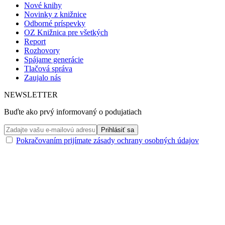
Nové knihy
Novinky z knižnice
Odborné príspevky
OZ Knižnica pre všetkých
Report
Rozhovory
Spájame generácie
Tlačová správa
Zaujalo nás
NEWSLETTER
Buďte ako prvý informovaný o podujatiach
Pokračovaním prijímate zásady ochrany osobných údajov