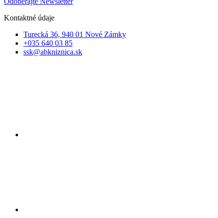
Odoberajte Newsletter
Kontaktné údaje
Turecká 36, 940 01 Nové Zámky
+035 640 03 85
ssk@abkniznica.sk