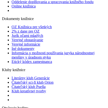
Oddelenie doplňovania a spracovania knižného fondu
Online knižnica
Dokumenty knižnice
OZ Knižnica pre všetkých
2% z dane pre OZ
Jurík očami mladých
Verejné obstarávanie
Verejné informácie
Iné dokumenty
Informácia o možnosti používania jazyka národnostnej
menšiny v úradnom styku
Etický kódex zamestnanca
Kluby knižnice
Literárny klub Generácie
Čitateľský sci-fi klub Orion
Čitateľský klub Puella
Klub kreatívnej tvorby
Otváracie hodiny