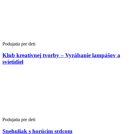
Podujatia pre deti
Klub kreatívnej tvorby – Vyrábanie lampášov a
svietidiel
Podujatia pre deti
Snehuliak s horúcim srdcom