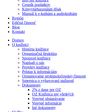
Info pre knižnice
Cenník poplatkov
Könyvtárhasználati díjak
Manuál k e-knihám a audioknihám
Región
Edičná činnosť
Blog
Kontakt
Domov
O knižnici
História knižnice
Organizačná štruktúra
Sponzori knižnice
Napísali o nás
Projekty knižnice
Prístup k informáciám
Oznamovanie protispoločenskej činnosti
Smernica o vybavovaní stažností
Dokumenty
2% z dane pre OZ
OZ Knižnica pre všetkých
Verejné obstarávanie
Verejné informácie
Iné dokumenty