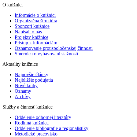
O knižnici
Informácie o knižnici
Organizačná štruktúra
Sponzori knižnice
Napísali o nás
Projekty knižnice
Prístup k informáciám
Oznamovanie protispoločenskej činnosti
Smernica o vybavovaní stažností
Aktuality knižnice
Najnovšie články
Najbližšie podujatia
Nové knihy
Oznamy
Archívy
Služby a činnosť knižnice
Oddelenie odbornej literatúry
Rodinná knižnica
Oddelenie bibliografie a regionalistiky
Metodické pracovisko