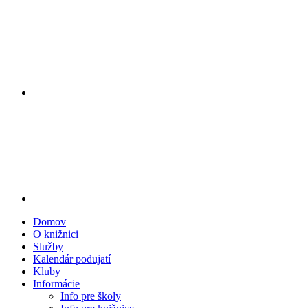
Domov
O knižnici
Služby
Kalendár podujatí
Kluby
Informácie
Info pre školy