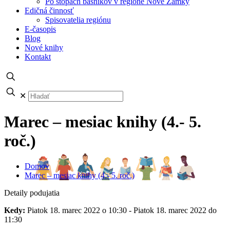
Po stopách básnikov v regióne Nové Zámky
Edičná činnosť
Spisovatelia regiónu
E-časopis
Blog
Nové knihy
Kontakt
✕
Marec – mesiac knihy (4.- 5.
roč.)
Domov
Marec – mesiac knihy (4.- 5. roč.)
Detaily podujatia
Kedy:
Piatok 18. marec 2022 o 10:30 - Piatok 18. marec 2022 do
11:30