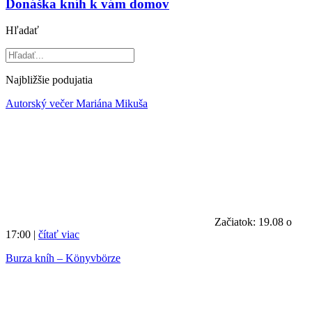
Donáška kníh k vám domov
Hľadať
Najbližšie podujatia
Autorský večer Mariána Mikuša
Začiatok: 19.08 o
17:00 |
čítať viac
Burza kníh – Könyvbörze