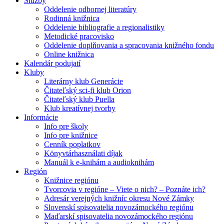
Služby
Oddelenie odbornej literatúry
Rodinná knižnica
Oddelenie bibliografie a regionalistiky
Metodické pracovisko
Oddelenie doplňovania a spracovania knižného fondu
Online knižnica
Kalendár podujatí
Kluby
Literárny klub Generácie
Čitateľský sci-fi klub Orion
Čitateľský klub Puella
Klub kreatívnej tvorby
Informácie
Info pre školy
Info pre knižnice
Cenník poplatkov
Könyvtárhasználati díjak
Manuál k e-knihám a audioknihám
Región
Knižnice regiónu
Tvorcovia v regióne – Viete o nich? – Poznáte ich?
Adresár verejných knižníc okresu Nové Zámky
Slovenskí spisovatelia novozámockého regiónu
Maďarskí spisovatelia novozámockého regiónu