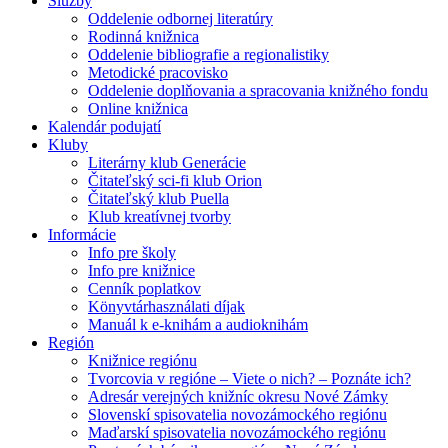
Služby
Oddelenie odbornej literatúry
Rodinná knižnica
Oddelenie bibliografie a regionalistiky
Metodické pracovisko
Oddelenie doplňovania a spracovania knižného fondu
Online knižnica
Kalendár podujatí
Kluby
Literárny klub Generácie
Čitateľský sci-fi klub Orion
Čitateľský klub Puella
Klub kreatívnej tvorby
Informácie
Info pre školy
Info pre knižnice
Cenník poplatkov
Könyvtárhasználati díjak
Manuál k e-knihám a audioknihám
Región
Knižnice regiónu
Tvorcovia v regióne – Viete o nich? – Poznáte ich?
Adresár verejných knižníc okresu Nové Zámky
Slovenskí spisovatelia novozámockého regiónu
Maďarskí spisovatelia novozámockého regiónu