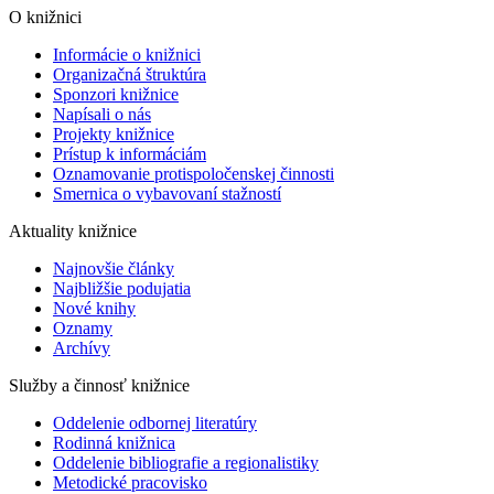
O knižnici
Informácie o knižnici
Organizačná štruktúra
Sponzori knižnice
Napísali o nás
Projekty knižnice
Prístup k informáciám
Oznamovanie protispoločenskej činnosti
Smernica o vybavovaní stažností
Aktuality knižnice
Najnovšie články
Najbližšie podujatia
Nové knihy
Oznamy
Archívy
Služby a činnosť knižnice
Oddelenie odbornej literatúry
Rodinná knižnica
Oddelenie bibliografie a regionalistiky
Metodické pracovisko