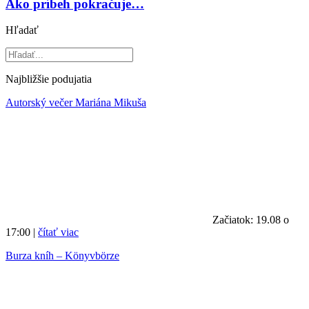
Ako príbeh pokračuje…
Hľadať
Najbližšie podujatia
Autorský večer Mariána Mikuša
Začiatok: 19.08 o
17:00 |
čítať viac
Burza kníh – Könyvbörze