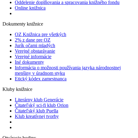
Oddelenie doplňovania a spracovania knižného fondu
Online knižnica
Dokumenty knižnice
OZ Knižnica pre všetkých
2% z dane pre OZ
Jurík očami mladých
Verejné obstarávanie
Verejné informácie
Iné dokumenty
Informácia o možnosti používania jazyka národnostnej
menšiny v úradnom styku
Etický kódex zamestnanca
Kluby knižnice
Literárny klub Generácie
Čitateľský sci-fi klub Orion
Čitateľský klub Puella
Klub kreatívnej tvorby
Otváracie hodiny