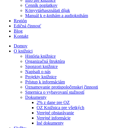
Info pre knižnice
Cenník poplatkov
Könyvtárhasználati díjak
Manuál k e-knihám a audioknihám
Región
Edičná činnosť
Blog
Kontakt
Domov
O knižnici
História knižnice
Organizačná štruktúra
Sponzori knižnice
Napísali o nás
Projekty knižnice
Prístup k informáciám
Oznamovanie protispoločenskej činnosti
Smernica o vybavovaní stažností
Dokumenty
2% z dane pre OZ
OZ Knižnica pre všetkých
Verejné obstarávanie
Verejné informácie
Iné dokumenty