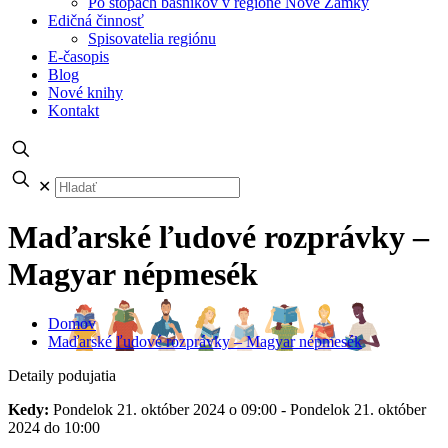
Po stopách básnikov v regióne Nové Zámky
Edičná činnosť
Spisovatelia regiónu
E-časopis
Blog
Nové knihy
Kontakt
✕
Maďarské ľudové rozprávky –
Magyar népmesék
Domov
Maďarské ľudové rozprávky – Magyar népmesék
Detaily podujatia
Kedy:
Pondelok 21. október 2024 o 09:00 - Pondelok 21. október
2024 do 10:00