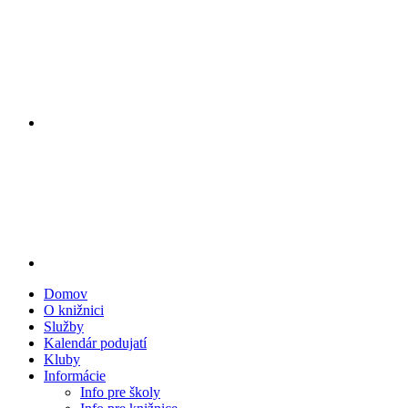
Domov
O knižnici
Služby
Kalendár podujatí
Kluby
Informácie
Info pre školy