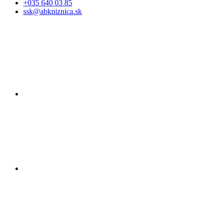
+035 640 03 85
ssk@abkniznica.sk