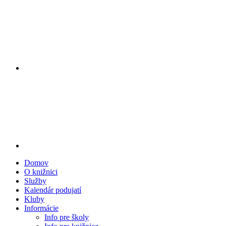
Domov
O knižnici
Služby
Kalendár podujatí
Kluby
Informácie
Info pre školy