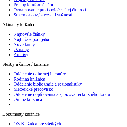
Prístup k informáciám
Oznamovanie protispoločenskej činnosti
Smernica o vybavovaní stažností
Aktuality knižnice
Najnovšie články
Najbližšie podujatia
Nové knihy
Oznamy
Archívy
Služby a činnosť knižnice
Oddelenie odbornej literatúry
Rodinná knižnica
Oddelenie bibliografie a regionalistiky
Metodické pracovisko
Oddelenie doplňovania a spracovania knižného fondu
Online knižnica
Dokumenty knižnice
OZ Knižnica pre všetkých