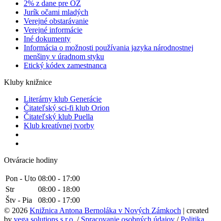
2% z dane pre OZ
Jurík očami mladých
Verejné obstarávanie
Verejné informácie
Iné dokumenty
Informácia o možnosti používania jazyka národnostnej
menšiny v úradnom styku
Etický kódex zamestnanca
Kluby knižnice
Literárny klub Generácie
Čitateľský sci-fi klub Orion
Čitateľský klub Puella
Klub kreatívnej tvorby
Otváracie hodiny
Pon - Uto
08:00 - 17:00
Str
08:00 - 18:00
Štv - Pia
08:00 - 17:00
© 2026
Knižnica Antona Bernoláka v Nových Zámkoch
| created
by
vega solutions s.r.o.
/
Spracovanie osobných údajov
/
Politika