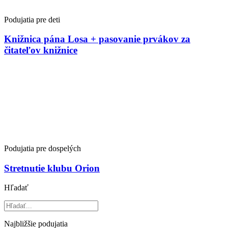
Podujatia pre deti
Knižnica pána Losa + pasovanie prvákov za
čitateľov knižnice
Podujatia pre dospelých
Stretnutie klubu Orion
Hľadať
Najbližšie podujatia