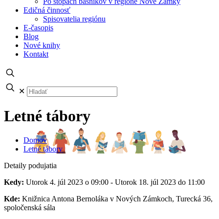
Po stopách básnikov v regióne Nové Zámky
Edičná činnosť
Spisovatelia regiónu
E-časopis
Blog
Nové knihy
Kontakt
✕
Letné tábory
Domov
Letné tábory
Detaily podujatia
Kedy:
Utorok 4. júl 2023 o 09:00 - Utorok 18. júl 2023 do 11:00
Kde:
Knižnica Antona Bernoláka v Nových Zámkoch, Turecká 36,
spoločenská sála