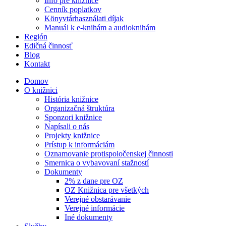
Info pre knižnice
Cenník poplatkov
Könyvtárhasználati díjak
Manuál k e-knihám a audioknihám
Región
Edičná činnosť
Blog
Kontakt
Domov
O knižnici
História knižnice
Organizačná štruktúra
Sponzori knižnice
Napísali o nás
Projekty knižnice
Prístup k informáciám
Oznamovanie protispoločenskej činnosti
Smernica o vybavovaní stažností
Dokumenty
2% z dane pre OZ
OZ Knižnica pre všetkých
Verejné obstarávanie
Verejné informácie
Iné dokumenty