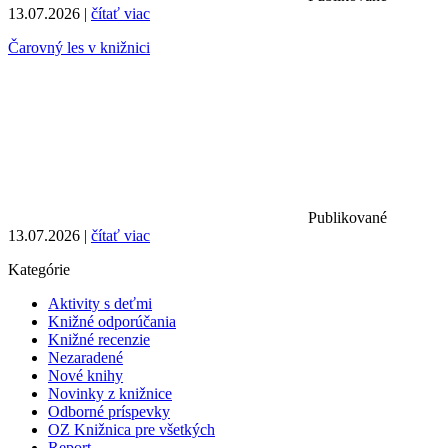
13.07.2026 |
čítať viac
Čarovný les v knižnici
Publikované
13.07.2026 |
čítať viac
Kategórie
Aktivity s deťmi
Knižné odporúčania
Knižné recenzie
Nezaradené
Nové knihy
Novinky z knižnice
Odborné príspevky
OZ Knižnica pre všetkých
Report