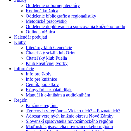
Služby
Oddelenie odbornej literatúry
Rodinná knižnica
Oddelenie bibliografie a regionalistiky
Metodické pracovisko
Oddelenie doplňovania a spracovania knižného fondu
Online knižnica
Kalendár podujatí
Kluby
Literárny klub Generácie
Čitateľský sci-fi klub Orion
Čitateľský klub Puella
Klub kreatívnej tvorby
Informácie
Info pre školy
Info pre knižnice
Cenník poplatkov
Könyvtárhasználati díjak
Manuál k e-knihám a audioknihám
Región
Knižnice regiónu
Tvorcovia v regióne – Viete o nich? – Poznáte ich?
Adresár verejných knižníc okresu Nové Zámky
Slovenskí spisovatelia novozámockého regiónu
Maďarskí spisovatelia novozámockého regiónu