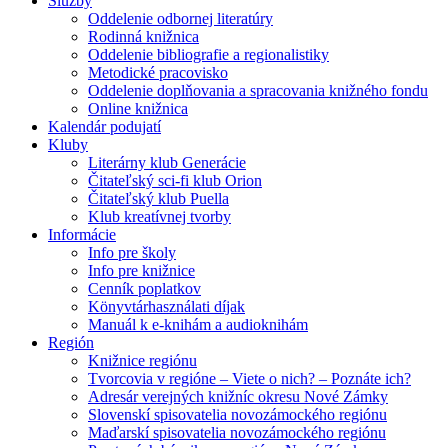
Služby
Oddelenie odbornej literatúry
Rodinná knižnica
Oddelenie bibliografie a regionalistiky
Metodické pracovisko
Oddelenie doplňovania a spracovania knižného fondu
Online knižnica
Kalendár podujatí
Kluby
Literárny klub Generácie
Čitateľský sci-fi klub Orion
Čitateľský klub Puella
Klub kreatívnej tvorby
Informácie
Info pre školy
Info pre knižnice
Cenník poplatkov
Könyvtárhasználati díjak
Manuál k e-knihám a audioknihám
Región
Knižnice regiónu
Tvorcovia v regióne – Viete o nich? – Poznáte ich?
Adresár verejných knižníc okresu Nové Zámky
Slovenskí spisovatelia novozámockého regiónu
Maďarskí spisovatelia novozámockého regiónu