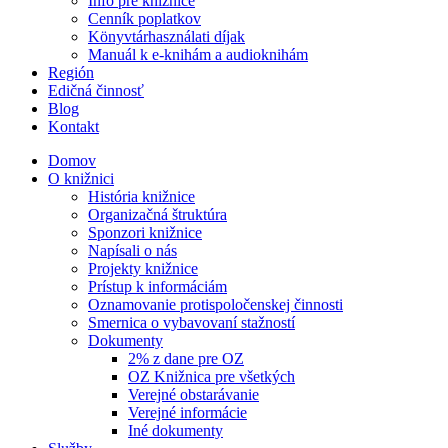
Info pre knižnice
Cenník poplatkov
Könyvtárhasználati díjak
Manuál k e-knihám a audioknihám
Región
Edičná činnosť
Blog
Kontakt
Domov
O knižnici
História knižnice
Organizačná štruktúra
Sponzori knižnice
Napísali o nás
Projekty knižnice
Prístup k informáciám
Oznamovanie protispoločenskej činnosti
Smernica o vybavovaní stažností
Dokumenty
2% z dane pre OZ
OZ Knižnica pre všetkých
Verejné obstarávanie
Verejné informácie
Iné dokumenty