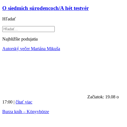
O siedmich súrodencoch/A hét testvér
Hľadať
Najbližšie podujatia
Autorský večer Mariána Mikuša
Začiatok: 19.08 o
17:00 |
čítať viac
Burza kníh – Könyvbörze