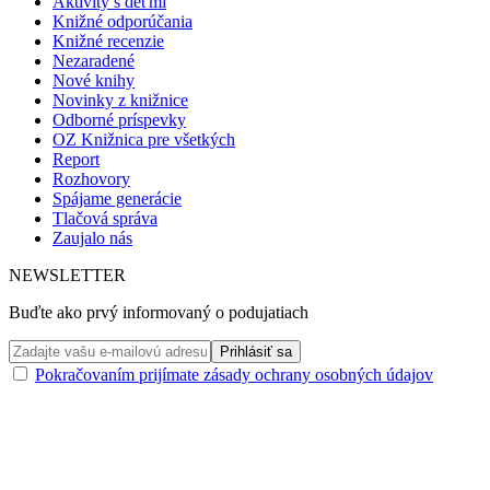
Aktivity s deťmi
Knižné odporúčania
Knižné recenzie
Nezaradené
Nové knihy
Novinky z knižnice
Odborné príspevky
OZ Knižnica pre všetkých
Report
Rozhovory
Spájame generácie
Tlačová správa
Zaujalo nás
NEWSLETTER
Buďte ako prvý informovaný o podujatiach
Pokračovaním prijímate zásady ochrany osobných údajov