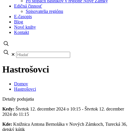
Po stopách básnikov v regióne Nové Zámky
Edičná činnosť
Spisovatelia regiónu
E-časopis
Blog
Nové knihy
Kontakt
✕
Hastrošovci
Domov
Hastrošovci
Detaily podujatia
Kedy:
Štvrtok 12. december 2024 o 10:15 - Štvrtok 12. december
2024 do 11:15
Kde:
Knižnica Antona Bernoláka v Nových Zámkoch, Turecká 36,
detský kútik