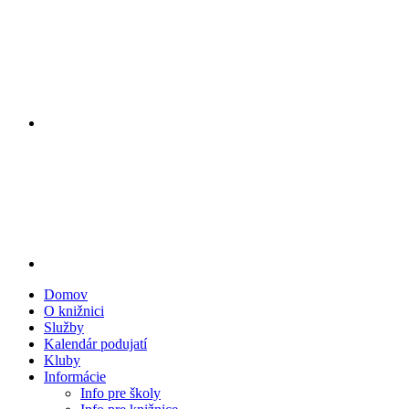
Domov
O knižnici
Služby
Kalendár podujatí
Kluby
Informácie
Info pre školy