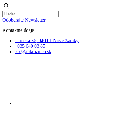
Odoberajte Newsletter
Kontaktné údaje
Turecká 36, 940 01 Nové Zámky
+035 640 03 85
ssk@abkniznica.sk