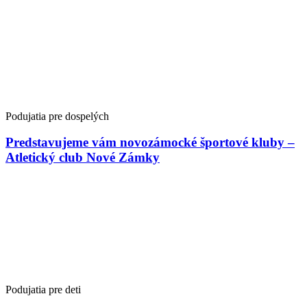
Podujatia pre dospelých
Predstavujeme vám novozámocké športové kluby –
Atletický club Nové Zámky
Podujatia pre deti