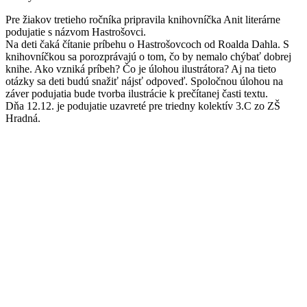
Pre žiakov tretieho ročníka pripravila knihovníčka Anit literárne
podujatie s názvom Hastrošovci.
Na deti čaká čítanie príbehu o Hastrošovcoch od Roalda Dahla. S
knihovníčkou sa porozprávajú o tom, čo by nemalo chýbať dobrej
knihe. Ako vzniká príbeh? Čo je úlohou ilustrátora? Aj na tieto
otázky sa deti budú snažiť nájsť odpoveď. Spoločnou úlohou na
záver podujatia bude tvorba ilustrácie k prečítanej časti textu.
Dňa 12.12. je podujatie uzavreté pre triedny kolektív 3.C zo ZŠ
Hradná.