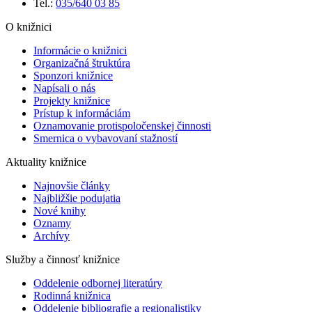
Tel.:
035/640 03 85
O knižnici
Informácie o knižnici
Organizačná štruktúra
Sponzori knižnice
Napísali o nás
Projekty knižnice
Prístup k informáciám
Oznamovanie protispoločenskej činnosti
Smernica o vybavovaní stažností
Aktuality knižnice
Najnovšie články
Najbližšie podujatia
Nové knihy
Oznamy
Archívy
Služby a činnosť knižnice
Oddelenie odbornej literatúry
Rodinná knižnica
Oddelenie bibliografie a regionalistiky