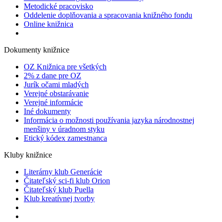
Metodické pracovisko
Oddelenie doplňovania a spracovania knižného fondu
Online knižnica
Dokumenty knižnice
OZ Knižnica pre všetkých
2% z dane pre OZ
Jurík očami mladých
Verejné obstarávanie
Verejné informácie
Iné dokumenty
Informácia o možnosti používania jazyka národnostnej
menšiny v úradnom styku
Etický kódex zamestnanca
Kluby knižnice
Literárny klub Generácie
Čitateľský sci-fi klub Orion
Čitateľský klub Puella
Klub kreatívnej tvorby