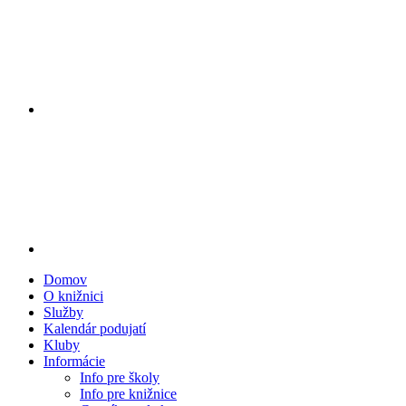
Domov
O knižnici
Služby
Kalendár podujatí
Kluby
Informácie
Info pre školy
Info pre knižnice