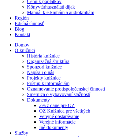
Cenník poplatkov
Könyvtárhasználati díjak
Manuál k e-knihám a audioknihám
Región
Edičná činnosť
Blog
Kontakt
Domov
O knižnici
História knižnice
Organizačná štruktúra
Sponzori knižnice
Napísali o nás
Projekty knižnice
Prístup k informáciám
Oznamovanie protispoločenskej činnosti
Smernica o vybavovaní stažností
Dokumenty
2% z dane pre OZ
OZ Knižnica pre všetkých
Verejné obstarávanie
Verejné informácie
Iné dokumenty
Služby