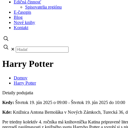
Edičná činnosť
Spisovatelia regiónu
E-časopis
Blog
Nové knihy
Kontakt
✕
Harry Potter
Domov
Harry Potter
Detaily podujatia
Kedy:
Štvrtok 19. jún 2025 o 09:00 - Štvrtok 19. jún 2025 do 10:00
Kde:
Knižnica Antona Bernoláka v Nových Zámkoch, Turecká 36, de
Pre triedny kolektív 4. ročníka má knihovníčka Katina pripravené lit
prezradí zaujímavosti z knižného sveta Harryho Potter a vyrobí si s n