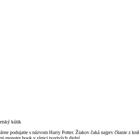
tský kútik
erárne podujatie s názvom Harry Potter. Žiakov čaká najprv čítanie z k
imi monster book v rámci tvorivých dielní.