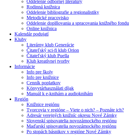
Oddelenie odbornej literatúry
Rodinná knižnica
Oddelenie bibliografie a regionalistiky
Metodické pracovisko
Oddelenie doplňovania a spracovania knižného fondu
Online knižnica
Kalendár podujatí
Kluby
Literárny klub Generácie
Čitateľský sci-fi klub Orion
Čitateľský klub Puella
Klub kreatívnej tvorby
Informácie
Info pre školy
Info pre knižnice
Cenník poplatkov
Könyvtárhasználati díjak
Manuál k e-knihám a audioknihám
Región
Knižnice regiónu
Tvorcovia v regióne – Viete o nich? – Poznáte ich?
Adresár verejných knižníc okresu Nové Zámky
Slovenskí spisovatelia novozámockého regiónu
Maďarskí spisovatelia novozámockého regiónu
Po stopách básnikov v regióne Nové Zámky